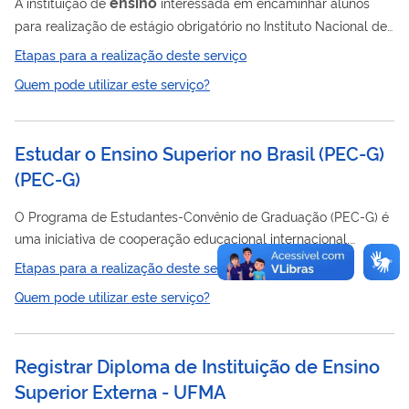
ensino
A instituição de
interessada em encaminhar alunos
para realização de estágio obrigatório no Instituto Nacional de
Educação de Surdos (INES) deve enviar ofício solicitando a
Etapas para a realização deste serviço
formalização de convênio, por meio de processo
Quem pode utilizar este serviço?
administrativo, observada a lista de documentos constante no
site www.ines.gov.br , nos termos da Lei nº 11.788/2008 e da
Orientação Normativa MPOG nº 02/2016. Concluída a
Estudar o Ensino Superior no Brasil (PEC-G)
instrução do processo, o convênio é formalizado, normalmente,
(
PEC-G
)
com vigência de cinco anos. A partir...
O Programa de Estudantes-Convênio de Graduação (PEC-G) é
uma iniciativa de cooperação educacional internacional,
voltada principalmente a países em desenvolvimento, com
Etapas para a realização deste serviço
base em acordos bilaterais vigentes. O programa oferece ao
Quem pode utilizar este serviço?
estudante estrangeiro a oportunidade de se formar em um
curso de graduação no Brasil, com retorno ao país de origem
ao final do curso. As vagas são totalmente gratuitas e estão
Registrar Diploma de Instituição de Ensino
instituições
superior
abertas a
de educação
brasileiras de
Superior Externa - UFMA
qualquer natureza.