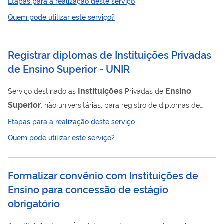
Etapas para a realização deste serviço
superior
pudessem converter parte de suas dívidas
Quem pode utilizar este serviço?
tributárias com o Governo Federal em bolsas de estudo, por
meio da aprovação de plano de recuperação tributária e da
concessão de moratória de dívidas tributárias federais. As
Registrar diplomas de Instituições Privadas
mantenedoras que tiveram seus requerimentos aprovados
de Ensino Superior - UNIR
podem usar certificados emitidos pelo...
Instituições
Ensino
Serviço destinado as
Privadas de
Superior
, não universitárias, para registro de diplomas de
graduação para que estes tenham validade em todo território
Etapas para a realização deste serviço
nacional.
Quem pode utilizar este serviço?
Formalizar convênio com Instituições de
Ensino para concessão de estágio
obrigatório