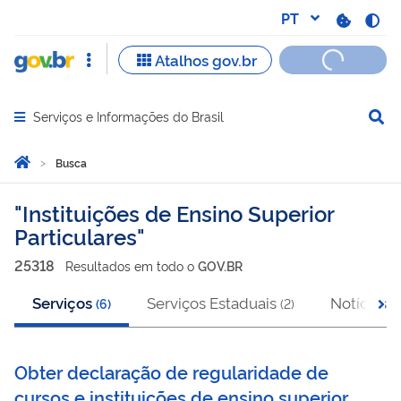
Serviços e Informações do Brasil
Abrir menu principal de navegação
Você está aqui:
Página Inicial
Busca
Busca
Instituições de Ensino Superior
Particulares
25318
Resultado
s
em
todo o
GOV.BR
Serviços
Serviços Estaduais
Notícias
(
6
)
(
2
)
(
9
Obter declaração de regularidade de
cursos e instituições de ensino superior