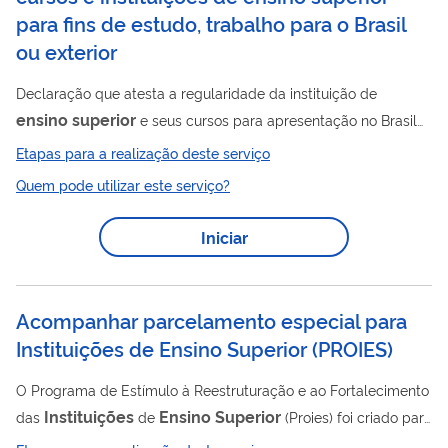
para fins de estudo, trabalho para o Brasil
ou exterior
Declaração que atesta a regularidade da instituição de
ensino
superior
e seus cursos para apresentação no Brasil
ou no exterior para fins de estudo, trabalho e demais
Etapas para a realização deste serviço
comprovações.
Quem pode utilizar este serviço?
Iniciar
Acompanhar parcelamento especial para
Instituições de Ensino Superior
(
PROIES
)
O Programa de Estímulo à Reestruturação e ao Fortalecimento
Instituições
Ensino
Superior
das
de
(Proies) foi criado para
instituições
particulares
ensino
permitir que as
de