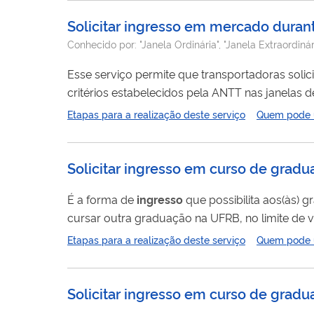
Solicitar ingresso em mercado durante
Conhecido por:
"Janela Ordinária", "Janela Extraordinár
Esse serviço permite que transportadoras soli
Etapas para a realização deste serviço
Quem pode ut
Solicitar ingresso em curso de grad
É a forma de
ingresso
que possibilita aos(às) 
cursar outra graduação na UFRB, no limite de v
Curso – PPC.
Etapas para a realização deste serviço
Quem pode ut
Solicitar ingresso em curso de gradu