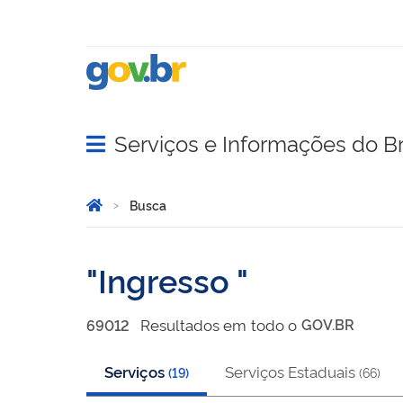
Serviços e Informações do Br
Abrir menu principal de navegação
Você está aqui:
Página Inicial
Busca
Busca
Ingresso
Resultado
s
em
todo o
GOV.BR
69012
Serviços
Serviços Estaduais
(
19
)
(
66
)