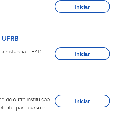
Iniciar
 - UFRB
à distância – EAD.
Iniciar
o de outra instituição
Iniciar
etente, para curso de