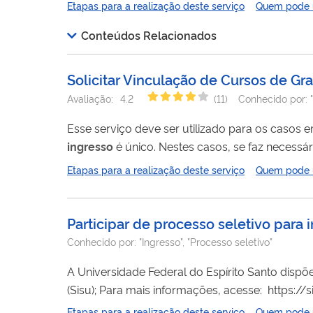
Etapas para a realização deste serviço
Quem pode ut
Conteúdos Relacionados
Solicitar Vinculação de Cursos de Gr
Avaliação:
4.2
(
11
)
Conhecido por:
Esse serviço deve ser utilizado para os casos 
ingresso
é único. Nestes casos, se faz necessá
cursos de único
ingresso
. Essa estrutura ABI 
Etapas para a realização deste serviço
Quem pode ut
Superior ou indicar oferta no SISU.
Participar de processo seletivo para
Conhecido por:
"Ingresso", "Processo seletivo"
A Universidade Federal do Espírito Santo disp
(Sisu); Para mais informações, acesse: https://sisu.ufes.br/ - Processo Seletivo de Vagas Surgidas (PSVS), que inclui re
novo curso; Para mais informações, acesse: https://ps.ufes.br/ - Aluno especial; Para mais informações, ac
Etapas para a realização deste serviço
Quem pode ut