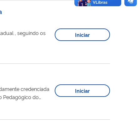
a
uindo os
Iniciar
vidamente credenciada
Iniciar
eto Pedagógico do