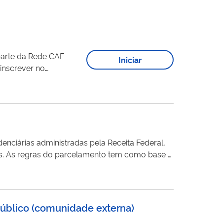
 parte da Rede CAF
Iniciar
o órgão gestor do CAF.
nciárias administradas pela Receita Federal,
e o
público (comunidade externa)