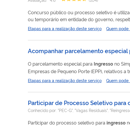
Concurso público ou processo seletivo é utili
ou temporário em entidade do governo, respeita
informações sobre como se inscrever para os c
Etapas para a realização deste serviço
Quem pode ut
Acompanhar parcelamento especial 
O parcelamento especial para
Ingresso
no Simp
Empresas de Pequeno Porte (EPP), relativos a tributos com vencimento até
parcelamento e emitir parcel
Etapas para a realização deste serviço
Quem pode ut
Participar de Processo Seletivo par
Conhecido por:
"PEC-G", "Vagas Residuais", "Reingress
Participar do processo seletivo para
ingresso
n