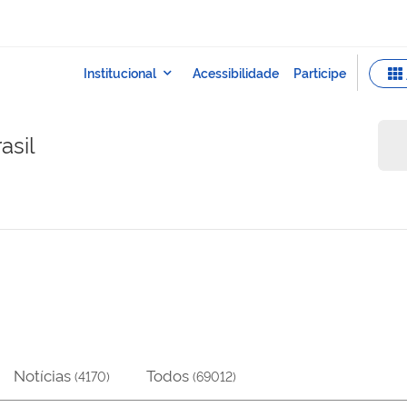
asil
Notícias
Todos
(
4170
)
(
69012
)