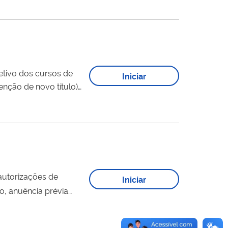
etivo dos cursos de
Iniciar
nção de novo título).
vas ao reingresso.
autorizações de
Iniciar
o, anuência prévia
anifestação das
alizada – PFE/AGU.