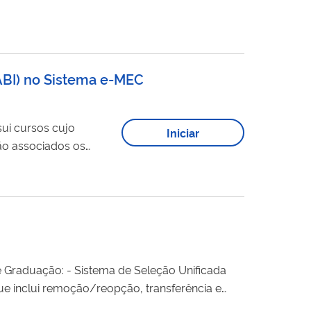
(ABI) no Sistema e-MEC
sui cursos cujo
Iniciar
são associados os
Censo da Educação
ema de Seleção Unificada