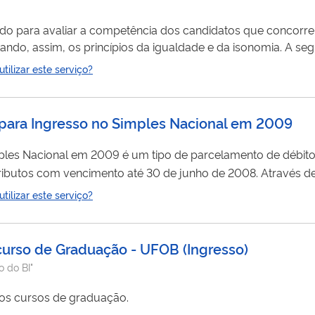
zado para avaliar a competência dos candidatos que concorr
ndo, assim, os princípios da igualdade e da isonomia. A seg
oncursos públicos ou processos seletivos realizados na UFV
ilizar este serviço?
para Ingresso no Simples Nacional em 2009
les Nacional em 2009 é um tipo de parcelamento de débitos
 30 de junho de 2008. Através deste serviço você pode consultar o extrato do
as. O prazo de adesão está encerrado.
ilizar este serviço?
a curso de Graduação - UFOB
(
Ingresso
)
o do BI"
os cursos de graduação.