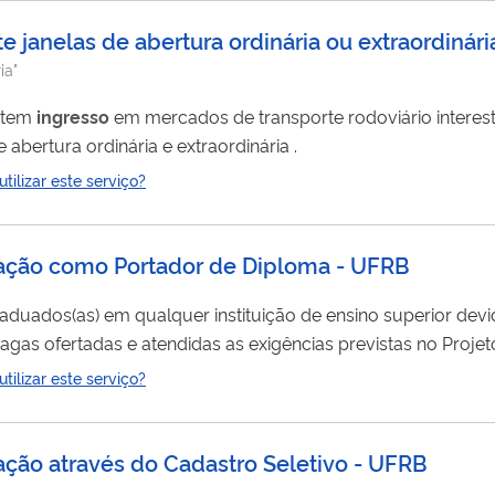
 janelas de abertura ordinária ou extraordinári
ia"
citem
ingresso
em mercados de transporte rodoviário interestadual , seg
critérios estabelecidos pela ANTT nas janelas de abertura ordinária e extraordinária .
ilizar este serviço?
uação como Portador de Diploma - UFRB
graduados(as) em qualquer instituição de ensino superior de
agas ofertadas e atendidas as exigências previstas no Proj
ilizar este serviço?
ação através do Cadastro Seletivo - UFRB