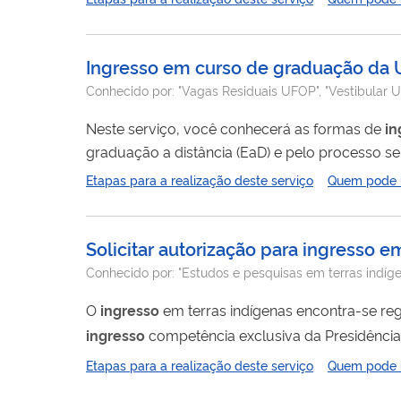
frequentes - Ensino à distância (EAD);...
Ingresso em curso de graduação da U
Conhecido por:
"Vagas Residuais UFOP", "Vestibular
Neste serviço, você conhecerá as formas de
in
graduação a distância (EaD) e pelo processo sel
Se você cancelou a matrícula ou foi desligado d
Etapas para a realização deste serviço
Quem pode ut
Solicitar autorização para ingresso e
Conhecido por:
"Estudos e pesquisas em terras indíg
O
ingresso
em terras indígenas encontra-se re
ingresso
competência exclusiva da Presidência 
dos representantes dos povos indígenas envolv
Etapas para a realização deste serviço
Quem pode ut
unidades regionais/gerais da Funai, e quando n
Para...