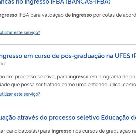
bancas no Ingresso IFBA
(
BANCAS-IFBA
)
ngresso
IFBA para validação de
ingresso
por cotas de acor
ilizar este serviço?
a ingresso em curso de pós-graduação na UFES
(
ão"
ação em processo seletivo, para
ingresso
em programa de pós
o em que o usuário
ilizar este serviço?
spõe dos seguintes
aduação através do processo seletivo Educação
nar candidatos(as) para
ingresso
nos cursos de graduação n