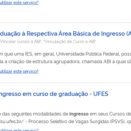
ilizar este serviço?
aduação à Respectiva Área Básica de Ingresso 
"Vincular cursos a ABI", "Vinculação de Curso a ABI"
em que uma IES, em geral, Universidade Pública Federal, pos
ria a criação de estrutura agrupadora, chamada ABI a qual 
é utilizada, por exemplo, para associar alunos ingressantes 
ilizar este serviço?
 ingresso em curso de graduação - UFES
õe das seguintes modalidades de
ingresso
em seus Cursos de Graduação: - Sist
moção/reopção, transferência e
esse: https://prograd.ufes.br/duvidas-
ilizar este serviço?