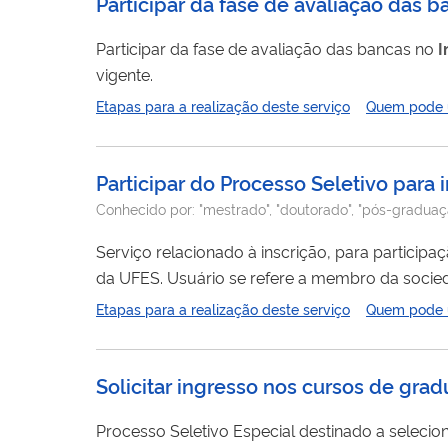
Participar da fase de avaliação das 
Participar da fase de avaliação das bancas no
I
vigente.
Etapas para a realização deste serviço
Quem pode ut
Participar do Processo Seletivo par
Conhecido por:
"mestrado", "doutorado", "pós-graduaç
Serviço relacionado à inscrição, para particip
da UFES. Usuário se refere a membro da sociedade que possa ser tratado como uma entidade única, como uma pessoa, uma
organização pública ou privada, uma comunidade, etc. Etapas são os momentos na prestação do serviç
Etapas para a realização deste serviço
Quem pode ut
precisa realizar uma ação ou receber uma informação. A Universidade Federal do Espírito Santo (UFES) di
tipos de...
Solicitar ingresso nos cursos de gr
Processo Seletivo Especial destinado a selecio