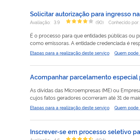
Solicitar autorização para ingresso 
Avaliação:
3.9
(
90
)
Conhecido por
É o processo para que entidades públicas ou pr
como emissoras. A entidade credenciada é responsável por organizar e atender as pessoas que querem se inscrever no
Cadastro Nacional da Agricultura Familiar (CAF). O Departamento de Cadastro Nacional do CAF analisa cada pedido, levando
Etapas para a realização deste serviço
Quem pode ut
conta a necessidade do serviço na região, a est
Acompanhar parcelamento especial 
As dívidas das Microempresas (ME) ou Empresas 
cujos fatos geradores ocorreram até 31 de maio de 2007, pudera
art. 79 da L.C. nº 123, de 14 de dezembro de 2006. Através deste serviço você pode consultar o extrato do parcelamento e emitir parcelas. O
Etapas para a realização deste serviço
Quem pode ut
adesão está encerrado.
Inscrever-se em processo seletivo p
Avaliação:
4.6
(
104
)