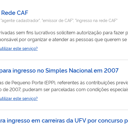
na Rede CAF
:
"agente cadastrador", "emissor de CAF", "ingresso na rede CAF"
ivadas sem fins lucrativos solicitem autorização para fazer
 em
ilizar este serviço?
rutura e capacidade da entidade e os critérios definidos pel
para ingresso no Simples Nacional em 2007
de Pequeno Porte (EPP), referentes às contribuições previde
m ser parceladas com condições especiais. As regras do parcelamento tem como bas
 prazo de
ilizar este serviço?
ara ingresso em carreiras da UFV por concurso 