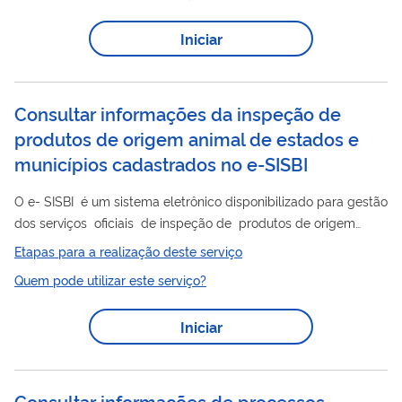
Iniciar
Consultar informações da inspeção de
produtos de origem animal de estados e
municípios cadastrados no e-SISBI
O e- SISBI é um sistema eletrônico disponibilizado para gestão
dos serviços oficiais de inspeção de produtos de origem
animal dos Estados, Distrito Federal, Municípios e consórcios
Etapas para a realização deste serviço
de Municípios, contemplando o Cadastro Geral voluntário de
Quem pode utilizar este serviço?
todos os serviços de inspeção, dos estabelecimentos e
produtos neles registrados, além de controles aplicados à
Iniciar
referida inspeção. Sua utilização favorece o processo de
adesão dos interessados aos Sistemas Brasileiros de Inspeção
de Produtos de...
Consultar informações de processos