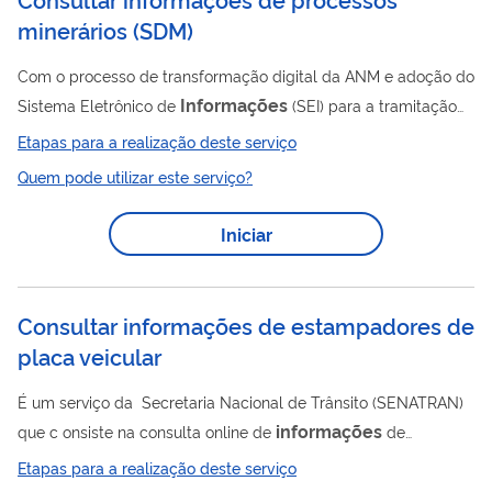
minerários
(
SDM
)
Com o processo de transformação digital da ANM e adoção do
Informações
Sistema Eletrônico de
(SEI) para a tramitação
dos processos, a ANM desenvolveu o Sistema de Dados
Etapas para a realização deste serviço
Minerários (SDM) para permitir a consulta dos documentos dos
Quem pode utilizar este serviço?
processos minerários. Ele permite o acesso aos dados públicos
de maneira ágil, e permite aos solicitantes e titulares dos
Iniciar
processos minerários o acesso ao processo na íntegra,
incluindo os dados restritos, desburocratizando e diminuindo
etapas de acesso aos autos...
Consultar informações de estampadores de
placa veicular
É um serviço da Secretaria Nacional de Trânsito (SENATRAN)
informações
que c onsiste na consulta online de
de
estampadores de placa veicular credenciados e habilitados
Etapas para a realização deste serviço
para utilizar o Sistema Nacional de Emplacamento (WS-