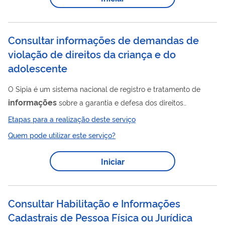
os sintomas são compatíveis com o do coronavírus, e, caso
sejam,...
Consultar informações de demandas de
violação de direitos da criança e do
adolescente
O Sipia é um sistema nacional de registro e tratamento de
informações
sobre a garantia e defesa dos direitos
fundamentais preconizados no Estatuto da Criança e do
Etapas para a realização deste serviço
Adolescente (ECA). O Sipia tem uma saída de dados
Quem pode utilizar este serviço?
agregados em nível municipal, estadual e nacional e se
constitui em uma base única nacional para formulação de
Iniciar
políticas públicas no setor. A base do Sipia-CT é o Conselho
Tutelar, para o qual se dirigem de imediato as demandas sobre
violação ou não atendimento aos direitos...
Consultar Habilitação e Informações
Cadastrais de Pessoa Física ou Jurídica