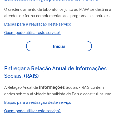
O credenciamento de laboratórios junto ao MAPA se destina a
atender, de forma complementar, aos programas e controles
oficias do MAPA, suprindo demandas por ensaios laboratoriais
Etapas para a realização deste serviço
excedentes, não atendidas pelos laboratórios do próprio MAPA.
Quem pode utilizar este serviço?
informações
Para alterar
do credenciamento, clique no
botão ao lado ou, alternativamente, siga os procedimentos
Iniciar
descritos abaixo, Ao clicar em "Solicitar" (botão ao lado) é
possível realizar as seguintes solicitações: - Solicitação de
Alteração de...
Entregar a Relação Anual de Informações
Sociais.
(
RAIS
)
Informações
A Relação Anual de
Sociais - RAIS contém
dados sobre a atividade trabalhista do País e constitui insumo
para a realização de estudos técnicos de natureza estatística e
Etapas para a realização deste serviço
atuarial ou estudos estatísticos do trabalho. As empresas são
Quem pode utilizar este serviço?
obrigadas a informar o número de funcionários empregados no