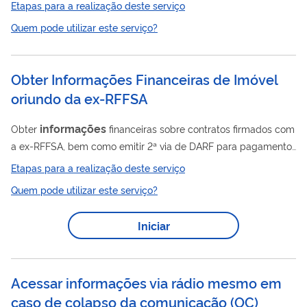
Etapas para a realização deste serviço
de documentos nas unidades do IFCE; e III - receber e registrar
Quem pode utilizar este serviço?
pedidos de acesso à informação relacionados ao IFCE.
Obter Informações Financeiras de Imóvel
oriundo da ex-RFFSA
informações
Obter
financeiras sobre contratos firmados com
a ex-RFFSA, bem como emitir 2ª via de DARF para pagamento
de débitos relacionados aos imóveis desses contratos.
Etapas para a realização deste serviço
Quem pode utilizar este serviço?
Iniciar
Acessar informações via rádio mesmo em
caso de colapso da comunicação
(
OC
)