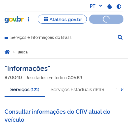
Serviços e Informações do Brasil
Abrir menu principal de navegação
Você está aqui:
Página Inicial
Busca
Busca
Informações
870040
Resultado
s
em
todo o
GOV.BR
Serviços
Serviços Estaduais
Notíc
(
121
)
(
1610
)
Consultar informações do CRV atual do
veículo