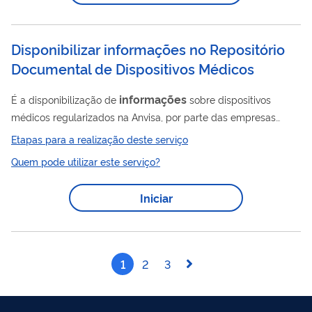
informações
prestarem
à equipe de monitoramento
diferenciado da Receita Federal.
Disponibilizar informações no Repositório
Documental de Dispositivos Médicos
informações
É a disponibilização de
sobre dispositivos
médicos regularizados na Anvisa, por parte das empresas
responsáveis. Exemplos: instruções de uso ou manual do
Etapas para a realização deste serviço
usuário e modelos de rotulagem. O carregamento de
Quem pode utilizar este serviço?
instruções de uso deverá ocorrer por meio dos assuntos de
peticionamento aplicáveis, identificados como "Disponibilização
Iniciar
informações
de Instruções de Uso no Portal da Anvisa. As
sobre o produto ficam disponíveis no Portal de Consultas da
Anvisa ...
1
2
3