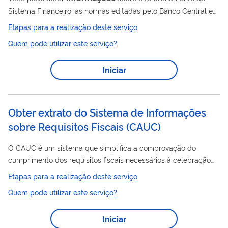
Sistema Financeiro, as normas editadas pelo Banco Central e
pelo Conselho Monetário Nacional, os direitos e deveres na
Etapas para a realização deste serviço
relação entre cliente e instituição financeiras, cotações de
Quem pode utilizar este serviço?
moedas, indicadores econômicos, dicas de educação
financeira e outros assuntos relacionados ao Banco Central.
Iniciar
Acesse aqui as Perguntas e Respostas sobre temas diversos
de responsabilidade do Banco Central. O BC não atende
demandas que configurem: -...
Obter extrato do Sistema de Informações
sobre Requisitos Fiscais
(
CAUC
)
O CAUC é um sistema que simplifica a comprovação do
cumprimento dos requisitos fiscais necessários à celebração
de convênios e contratos de repasse por estados, Distrito
Etapas para a realização deste serviço
Federal e municípios, seus órgãos e entidades e por
Quem pode utilizar este serviço?
organizações da sociedade civil. Dessa forma, o processo se
torna mais simples e menos burocrático, com redução
Iniciar
significativa do volume de papéis, uma vez que a comprovação