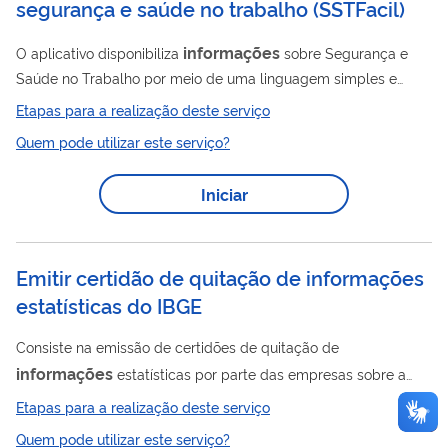
segurança e saúde no trabalho
(
SSTFacil
)
informações
O aplicativo disponibiliza
sobre Segurança e
Saúde no Trabalho por meio de uma linguagem simples e
acessível. O conteúdo é elaborado pela Fundação Jorge
Etapas para a realização deste serviço
Duprat e Figueiredo com objetivo de contribuir no fomento da
Quem pode utilizar este serviço?
cultura de prevenção de acidentes e doenças relacionadas ao
trabalho.
Iniciar
Emitir certidão de quitação de informações
estatísticas do IBGE
Consiste na emissão de certidões de quitação de
informações
estatísticas por parte das empresas sobre a
informações
sua situação com relação à prestação de
para
Etapas para a realização deste serviço
as pesquisas do IBGE.
Quem pode utilizar este serviço?