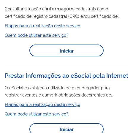
informações
Consultar situação e
cadastrais como
certificado de registro cadastral (CRC) e/ou certificado de
licença de funcionamento (CLF) a partir do CNPJ
Etapas para a realização deste serviço
Quem pode utilizar este serviço?
Iniciar
Prestar Informações ao eSocial pela Internet
O eSocial é o sistema utilizado pelo empregador para
registrar eventos e cumprir obrigações decorrentes de
relações de trabalho. O Portal do eSocial dá acesso aos dois
Etapas para a realização deste serviço
módulos web disponíveis: Módulo Simplificado Módulo Web
Quem pode utilizar este serviço?
Geral Módulo de Segurança e Saúde Módulo de Processo
Trabalhista Módulo de Exame Toxicológico Módulo de
Iniciar
Relatórios Gerenciais