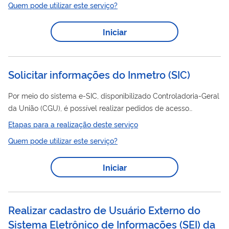
Quem pode utilizar este serviço?
Emplaca).
Iniciar
Solicitar informações do Inmetro
(
SIC
)
Por meio do sistema e-SIC, disponibilizado Controladoria-Geral
da União (CGU), é possível realizar pedidos de acesso
à informação, acompanhar os pedidos quanto aos trâmites e
Etapas para a realização deste serviço
prazos, entrar com recursos e acompanhar seu andamento,
Quem pode utilizar este serviço?
apresentar reclamação por omissão de resposta, consultar
respostas recebidas. É possível que o cidadão tenha sua
Iniciar
identidade protegida ao realizar um requerimento de
informação cuja natureza possa vir a ser objeto de uma
denúncia. Nesses casos, ao preencher os...
Realizar cadastro de Usuário Externo do
Sistema Eletrônico de Informações (SEI) da