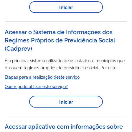
ano anterior e seus dados funcionais. IMPORTANTE: Quanto às
Iniciar
declarações referentes ao ano-base 2022 e anos anteriores, o
Ministério do Trabalho e Emprego disponibiliza anualmente o...
Acessar o Sistema de Informações dos
Regimes Próprios de Previdência Social
(
Cadprev
)
É o principal sistema utilizado pelos estados e municípios que
possuem regimes próprios de previdência social. Por este
informações
sistema são enviadas as
relativas aos regimes
Etapas para a realização deste serviço
previdenciários necessárias para a emissão do Certificado de
Quem pode utilizar este serviço?
Regularidade Previdenciária – CRP O sistema possui módulos
de Histórico dos Regimes, Prova de Vida, Dívida Previdenciária,
Iniciar
referente aos Repasses/Parcelamentos requeridos pelo Ente
Federativo. Para a emissão do CRP é obrigatório o envio dos
seguintes...
Acessar aplicativo com informações sobre