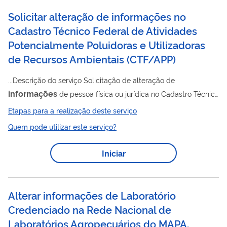
Informações
Garantia do Tempo de Serviço e
à...
Solicitar alteração de informações no
Cadastro Técnico Federal de Atividades
Potencialmente Poluidoras e Utilizadoras
de Recursos Ambientais
(
CTF/APP
)
...Descrição do serviço Solicitação de alteração de
informações
de pessoa física ou jurídica no Cadastro Técnico
Federal de Atividades Potencialmente Poluidoras e
Etapas para a realização deste serviço
Utilizadoras de Recursos Ambientais (CTF/APP), nos casos em
Quem pode utilizar este serviço?
que a atualização depende de análise técnica prévia pelo
Ibama. Quando utilizar Sempre que for necessária a
Iniciar
atualização de dados no CTF/APP que exija avaliação técnica
por parte do Ibama. Resultado esperado Alteração dos dados
cadastrais no CTF/APP, após análise e...
Alterar informações de Laboratório
Credenciado na Rede Nacional de
Laboratórios Agropecuários do MAPA.