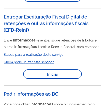
Entregar Escrituração Fiscal Digital de
retenções e outras informações fiscais
(
EFD-Reinf
)
informações
Envie
(eventos) sobre retenções de tributos e
informações
outras
fiscais à Receita Federal, para compor a
Escrituração Fiscal Digital de Retenções e Outras
Etapas para a realização deste serviço
Informações
Fiscais (EFD-Reinf). A EFD-Reinf é um dos
Quem pode utilizar este serviço?
módulos do Sistema Público de Escrituração Digital (SPED),
que deve ser utilizado, em complemento ao Sistema de
Iniciar
Escrituração Digital das Obrigações Fiscais, Previdenciárias e
Trabalhistas (eSocial) para informar rendimentos pagos e
retenções de imposto de renda e...
Pedir informações ao BC
informações
Você pode obter
sobre o funcionamento do