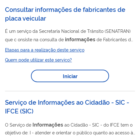
Consultar informações de fabricantes de
placa veicular
É um serviço da Secretaria Nacional de Trânsito (SENATRAN)
informações
que c onsiste na consulta de
de Fabricantes de
Placa Veicular credenciados e habilitados para utilizar o
Etapas para a realização deste serviço
Sistema Nacional de Emplacamento (WS-Emplaca).
Quem pode utilizar este serviço?
Iniciar
Serviço de Informações ao Cidadão - SIC -
IFCE
(
SIC
)
Informações
O Serviço de
ao Cidadão - SIC - do IFCE tem o
objetivo de: I - atender e orientar o público quanto ao acesso à
informação no âmbito do IFCE; II - informar sobre a tramitação