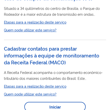
Situado a 34 quilômetros do centro de Brasília, o Parque do
Rodeador é a maior estrutura de transmissão em ondas
médias e curtas da América Latina. É esta complexa instalação
Etapas para a realização deste serviço
da EBC que garante ao governo brasileiro a possibilidade de
Quem pode utilizar este serviço?
informações
levar
e serviços às áreas mais remotas do
interior do Brasil, além de alcançar os cinco continentes. Em
2018, o Parque do Rodeador foi oficialmente classificado
Cadastrar contatos para prestar
como infraestrutura crítica de radiodifusão em situações de
informações à equipe de monitoramento
desastre, catástrofes...
da Receita Federal
(
MACO
)
A Receita Federal acompanha o comportamento econômico-
tributário dos maiores contribuintes do Brasil. Este
acompanhamento se dá pelo monitoramento da arrecadação
Etapas para a realização deste serviço
de tributos (impostos, taxas e contribuições), análise dos
Quem pode utilizar este serviço?
setores e grupos econômicos, e tratamento prioritário das
situações encontradas. Este serviço permite que o contribuinte
Iniciar
sob este acompanhamento cadastre pessoas de contato para