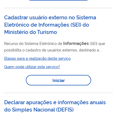
da maioria dos requisitos pode ser feita por meio do extrato do
CAUC, em substituição às diversas...
Cadastrar usuário externo no Sistema
Eletrônico de Informações (SEI) do
Ministério do Turismo
Informações
Recurso do Sistema Eletrônico de
(SEI) que
possibilita o cadastro de usuários externos, destinado a
pessoas físicas que participem ou tenham demanda na
Etapas para a realização deste serviço
condição de interessados em processo administrativo e
Quem pode utilizar este serviço?
pessoas jurídicas na mesma situação (representado por
pessoa física), para peticionar documentos e processos pela
Iniciar
internet, de forma eletrônica, ao Ministério do Turismo, sem a
necessidade de se deslocarem fisicamente até o Protocolo
Central evitando, assim, gastos com o envio de...
Declarar apurações e informações anuais
do Simples Nacional
(
DEFIS
)