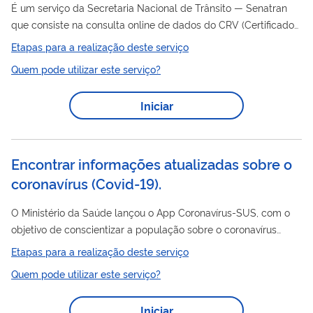
É um serviço da Secretaria Nacional de Trânsito — Senatran
que consiste na consulta online de dados do CRV (Certificado
do Registro do Veículo) antigamente chamado de DUT. O CRV
Etapas para a realização deste serviço
é o documento utilizado para a transferência do veículo.
Quem pode utilizar este serviço?
informações
Algumas das
presentes no CRV são: Código do
RENAVAM; Nome do proprietário; Número da placa e do
Iniciar
chassi; Marca/ modelo; Ano de fabricação.
Encontrar informações atualizadas sobre o
coronavírus (Covid-19).
O Ministério da Saúde lançou o App Coronavírus-SUS, com o
objetivo de conscientizar a população sobre o coronavírus
(Covid-19). Para isso, o aplicativo conta com as seguintes
Etapas para a realização deste serviço
funcionalidades: - Informativos de diversos tópicos como os
Quem pode utilizar este serviço?
sintomas, como se prevenir, o que fazer em caso de suspeita e
infecção etc.; - Mapa indicando unidades de saúde próximas; -
Iniciar
Em caso de suspeita de infecção, o cidadão pode conferir se