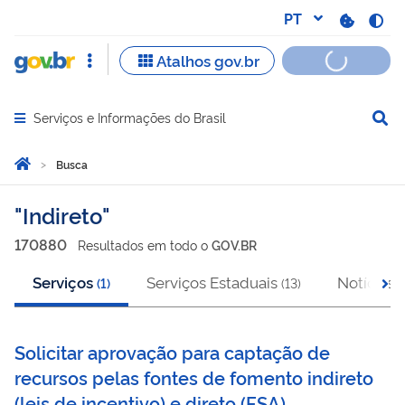
Serviços e Informações do Brasil
Abrir menu principal de navegação
Você está aqui:
Página Inicial
Busca
Busca
Indireto
170880
Resultado
s
em
todo o
GOV.BR
Serviços
Serviços Estaduais
Notícias
(
1
)
(
13
)
(
Solicitar aprovação para captação de
recursos pelas fontes de fomento indireto
(leis de incentivo) e direto (FSA)