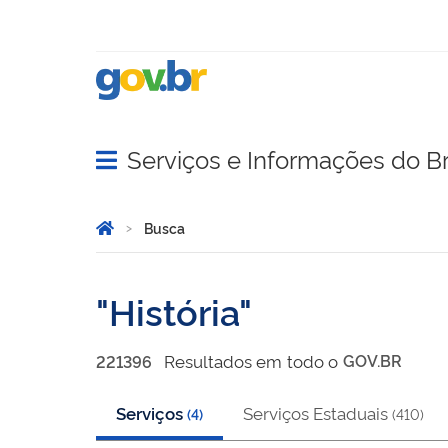
Serviços e Informações do Br
Abrir menu principal de navegação
Você está aqui:
Página Inicial
Busca
Busca
História
Resultado
s
em
todo o
GOV.BR
221396
Serviços
Serviços Estaduais
(
4
)
(
410
)