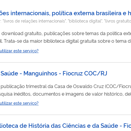
s internacionais, política externa brasileira e h
r:
"livros de relações internacionais", "biblioteca digital", "livros gratui
ra download gratuito, publicações sobre temas da política ext
. Trata-se da maior biblioteca digital gratuita sobre o tema 
is de 800 obras em português, inglês e espanhol, nos format
ilizar este serviço?
as, Saúde - Manguinhos - Fiocruz COC/RJ
cação trimestral da Casa de Oswaldo Cruz (COC/Fiocruz). Lançada em j
esquisa inéditos, documentos e imagens de valor histórico, de
tes para a
história
das ciências e da saúde, aprovados por in
ilizar este serviço?
m dos números da série corrente, distribui anualmente pelo m
lioteca de História das Ciências e da Saúde - F