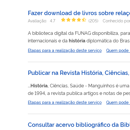
Fazer download de livros sobre relaçõe
Avaliação:
4.7
(
205
)
Conhecido po
A biblioteca digital da FUNAG disponibiliza, pa
internacionais e da
história
diplomática do Brasil
internacionais no Brasil. Estão disponíveis ma
Etapas para a realização deste serviço
Quem pode ut
Publicar na Revista História, Ciênci
...
História
, Ciências, Saúde - Manguinhos é uma publi
de 1994, a revista publica artigos e notas de p
resenhas de livros e produções digitais relevan
Etapas para a realização deste serviço
Quem pode ut
conselho editorial ou pareceristas ad hoc. Alé
Consultar acervo bibliográfico da Bib