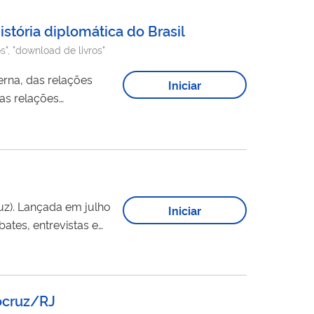
istória diplomática do Brasil
tos", "download de livros"
erna, das relações
Iniciar
das relações
os PDF, EPUB e MOBI.
ulho
Iniciar
bates, entrevistas e
tegrantes do
enos um...
iocruz/RJ