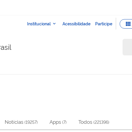
asil
Notícias
Apps
Todos
(
19257
)
(
7
)
(
221396
)