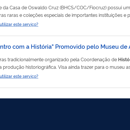
e da Casa de Oswaldo Cruz (BHCS/COC/Fiocruz) possui um a
, obras raras e coleções especiais de importantes instituições
ilizar este serviço?
contro com a História" Promovido pelo Museu de 
tras tradicionalmente organizado pela Coordenação de
Histó
a produção historiográfica. Visa ainda trazer para o museu
tros caminhos e questionamentos para a área de
História
da
ilizar este serviço?
scutem suas...