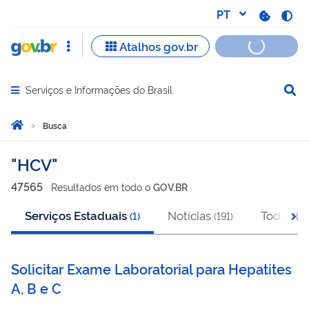
Serviços e Informações do Brasil
Abrir menu principal de navegação
Você está aqui:
Página Inicial
Busca
Busca
HCV
47565
Resultado
s
em
todo o
GOV.BR
Serviços Estaduais
Notícias
Todos
(
1
)
(
191
)
(
4
Solicitar Exame Laboratorial para Hepatites
A, B e C