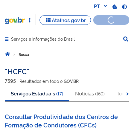
Serviços e Informações do Brasil
Abrir menu principal de navegação
Você está aqui:
Página Inicial
Busca
Busca
HCFC
7595
Resultado
s
em
todo o
GOV.BR
Serviços Estaduais
Notícias
Todos
(
17
)
(
160
)
(
Consultar Produtividade dos Centros de
Formação de Condutores (CFCs)