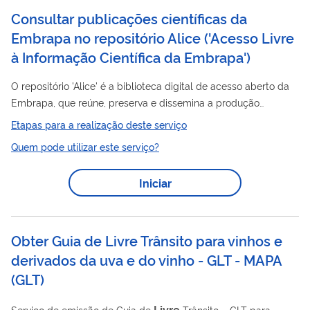
Consultar publicações científicas da
Embrapa no repositório Alice ('Acesso Livre
à Informação Científica da Embrapa')
O repositório 'Alice' é a biblioteca digital de acesso aberto da
Embrapa, que reúne, preserva e dissemina a produção
científica da Empresa. Por meio do repositório Alice,
Etapas para a realização deste serviço
estudantes, acadêmicos, pesquisadores e cidadãos em geral
Quem pode utilizar este serviço?
podem consultar artigos, capítulos de livros, resumos,
trabalhos apresentados em eventos e outras publicações
Iniciar
científicas produzidas pela Embrapa e parceiros.
Obter Guia de Livre Trânsito para vinhos e
derivados da uva e do vinho - GLT - MAPA
(
GLT
)
Livre
Serviço de emissão de Guia de
Trânsito – GLT para