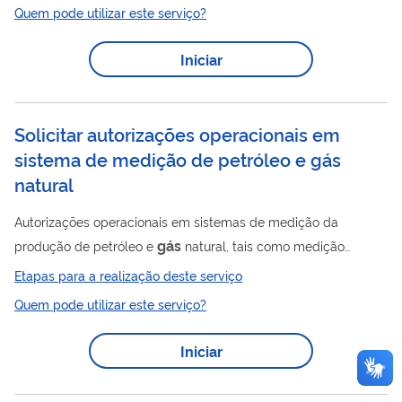
Quem pode utilizar este serviço?
grupos sociais à medida que é representativa de coletividades
com especificidades que as distinguem da sociedade nacional.
Iniciar
A Funai, enquanto órgão coordenador da política indigenista, é
membro ou acompanha, e fomenta a participação de povos e
representantes...
Solicitar autorizações operacionais em
sistema de medição de petróleo e gás
natural
Autorizações operacionais em sistemas de medição da
gás
produção de petróleo e
natural, tais como medição
compartilhada, medição com BSW superior a 1% e extensões
Etapas para a realização deste serviço
de prazo para calibração, inspeção dimensional, realização de
Quem pode utilizar este serviço?
testes de poço, amostragem, entre outras. Para utilizar esse
serviço você deve ter um cadastro como usuário externo do
Iniciar
SEI-ANP. Para mais informações acesse o serviço " Solicitar
cadastro como usuário externo no SEI-ANP ".