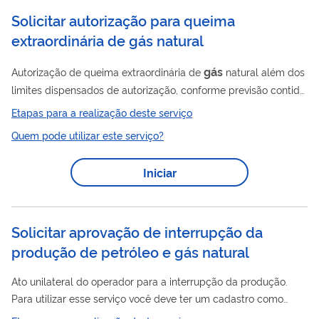
Solicitar autorização para queima
extraordinária de gás natural
gás
Autorização de queima extraordinária de
natural além dos
limites dispensados de autorização, conforme previsão contida
no PAP. Para utilizar esse serviço você deve ter um cadastro
Etapas para a realização deste serviço
como usuário externo do SEI-ANP. Para mais informações
Quem pode utilizar este serviço?
acesse o serviço " Solicitar cadastro como usuário externo no
SEI-ANP ".
Iniciar
Solicitar aprovação de interrupção da
produção de petróleo e gás natural
Ato unilateral do operador para a interrupção da produção.
Para utilizar esse serviço você deve ter um cadastro como
usuário externo do SEI-ANP. Para mais informações acesse o