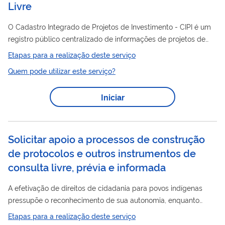
Livre
O Cadastro Integrado de Projetos de Investimento - CIPI é um
registro público centralizado de informações de projetos de
investimento em infraestrutura, custeados com recursos dos
Etapas para a realização deste serviço
Orçamentos Fiscal e da Seguridade Social, no âmbito dos
Quem pode utilizar este serviço?
órgãos e entidades do Poder Executivo Federal. Esse sistema é
mantido pela Diretoria de Transferências e Parcerias da União
Iniciar
da Secretaria de Gestão e Inovação do Ministério da Gestão e
da Inovação em Serviços Públicos (DTPAR/Seges/MGI), para
acompanhar a gestão...
Solicitar apoio a processos de construção
de protocolos e outros instrumentos de
consulta livre, prévia e informada
A efetivação de direitos de cidadania para povos indígenas
pressupõe o reconhecimento de sua autonomia, enquanto
coletividades diferenciadas. Assim a participação indígena na
Etapas para a realização deste serviço
construção de políticas públicas diferencia-se de outros