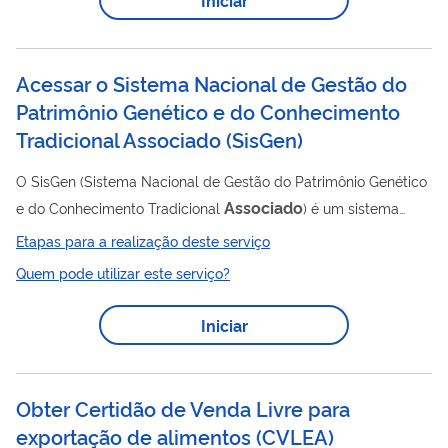
Acessar o Sistema Nacional de Gestão do
Patrimônio Genético e do Conhecimento
Tradicional Associado
(
SisGen
)
O SisGen (Sistema Nacional de Gestão do Patrimônio Genético
Associado
e do Conhecimento Tradicional
) é um sistema
eletrônico criado pelo Decreto nº 8.772/2016 para
Etapas para a realização deste serviço
regulamentar a Lei nº 13.123/2015. Ele funciona como uma
Quem pode utilizar este serviço?
ferramenta oficial do Conselho de Gestão do Patrimônio
Genético (CGen), responsável por monitorar e regular
Iniciar
atividades relacionadas ao uso do patrimônio genético
associado
brasileiro e do conhecimento tradicional
. O
sistema permite realizar cadastros, autorizações e...
Obter Certidão de Venda Livre para
exportação de alimentos
(
CVLEA
)