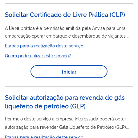
recursos naturais. Em razão do aumento de sua distribuição
pelo território nacional e da crescente ameaça ao ecossistema,
Solicitar Certificado de Livre Prática
(
CLP
)
o controle da espécie javali foi autorizado pelo Ibama em 2013,
de acordo com...
livre
A
prática é a permissão emitida pela Anvisa para uma
embarcação operar embarque e desembarque de viajantes,
Livre
cargas ou suprimentos. O Certificado de
Prática (CLP) é
Etapas para a realização deste serviço
um documento de caráter intransferível, emitido mediante
Quem pode utilizar este serviço?
análise das condições operacionais e higiênico-sanitárias da
embarcação e do estado de saúde dos seus viajantes por
Iniciar
meio de análise documental ou inspeção a bordo. O CLP
deve ser solicitado por embarcações que se destinam a um
porto de controle...
Solicitar autorização para revenda de gás
liquefeito de petróleo
(
GLP
)
Por meio deste serviço a empresa interessada poderá obter
Gás
autorização para revender
Liquefeito de Petróleo (GLP).
Mais informações podem ser encontradas em GLP - Agência
Etapas para a realização deste serviço