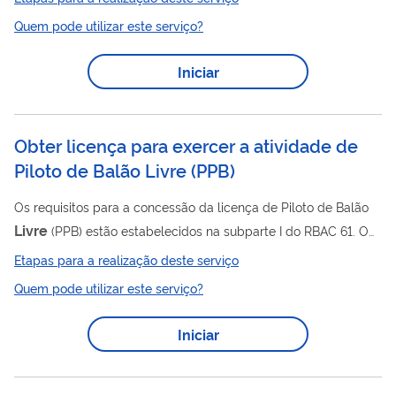
Gás
Nacional de Petróleo,
Natural e Biocombustíveis .
Quem pode utilizar este serviço?
Iniciar
Obter licença para exercer a atividade de
Piloto de Balão Livre
(
PPB
)
Os requisitos para a concessão da licença de Piloto de Balão
Livre
(PPB) estão estabelecidos na subparte I do RBAC 61. O
Livre
candidato a uma licença de Piloto de Balão
deverá
Etapas para a realização deste serviço
comprovar: ter sido aprovado em exame teórico da ANAC ou
Quem pode utilizar este serviço?
livre
aprovado pela ANAC, para a licença de piloto de balão
;
ter recebido instrução de um instrutor de voo devidamente
Iniciar
habilitado de uma associação credenciada segundo o RBAC nº
183 ou em CIAC certificado pela ANAC. Ao término da
instrução, o instrutor...