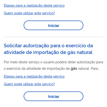
Recálculo simples 2) Recálculo oriundo de falha de medição
Etapas para a realização deste serviço
previsível ou 3) Recálculo de rateio ou volume de água. Para
Quem pode utilizar este serviço?
utilizar esse serviço você deve ter um cadastro como usuário
externo do SEI-ANP. Para mais informações acesse o serviço "
Iniciar
Solicitar cadastro como usuário externo no SEI-ANP ".
Solicitar autorização para o exercício da
atividade de importação de gás natural
Por meio deste serviço o usuário poderá obter autorização para
gás
o exercício da atividade de importação de
natural. Para
utilizar esse serviço você deve ter um cadastro como usuário
Etapas para a realização deste serviço
externo do SEI-ANP. Para mais informações acesse o serviço "
Quem pode utilizar este serviço?
Solicitar cadastro como usuário externo no SEI-ANP ".
Iniciar