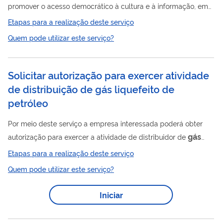
promover o acesso democrático à cultura e à informação, em
um espaço de inclusão social, visando auxiliar na educação e
Etapas para a realização deste serviço
no desenvolvimento sociocultural, minimizar a exclusão social,
Quem pode utilizar este serviço?
contribuir para a compreensão das diferenças socioculturais,
ampliar o olhar crítico e estimular o sentimento de cidadania,
Livre
civilidade e doação. O acervo físico da Biblioteca
do
Solicitar autorização para exercer atividade
Fórum Itaboraí (BLFI) é composto por assuntos relacionados à...
de distribuição de gás liquefeito de
petróleo
Por meio deste serviço a empresa interessada poderá obter
gás
autorização para exercer a atividade de distribuidor de
liquefeito de petróleo (GLP). Para utilizar esse serviço você
Etapas para a realização deste serviço
deve ter um cadastro como usuário externo do SEI-ANP. Para
Quem pode utilizar este serviço?
mais informações acesse o serviço " Solicitar cadastro como
usuário externo no SEI-ANP ".
Iniciar