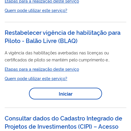
Etapas para a realização deste serviço
livre
manejo de fauna silvestre em vida
, quando vinculados a
Quem pode utilizar este serviço?
fins de uso autorizado, controle populacional ou conservação.
Restabelecer vigência de habilitação para
Piloto - Balão Livre
(
BLAQ
)
A vigência das habilitações averbadas nas licenças ou
certificados de piloto se mantém pelo cumprimento e
submissão, na forma definida pela ANAC, dos requisitos de
Etapas para a realização deste serviço
treinamento, realização de exames de proficiência e
Quem pode utilizar este serviço?
experiência recente constantes do RBAC 61 e da validade dos
Certificados Médicos Aeronáuticos, conforme estabelecido no
Iniciar
RBAC 67. Os requisitos estabelecidos para o restabelecimento
Livre
da vigência de habilitação de Balão
estão previstos na
Subparte J (61.193) do RBAC 61. O...
Consultar dados do Cadastro Integrado de
Projetos de Investimentos (CIPI) – Acesso