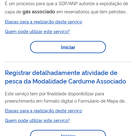
É um processo para que a SDP/ANP autorize a explotação de
gás
associado
capa de
em reservatórios que têm petróleo
como fluido principal, a fim de que se verifique possível
Etapas para a realização deste serviço
impacto na recuperação final de hidrocarbonetos. Para utilizar
Quem pode utilizar este serviço?
esse serviço você deve ter um cadastro como usuário externo
do SEI-ANP. Para mais informações acesse o serviço " Solicitar
Iniciar
cadastro como usuário externo no SEI-ANP ".
Registrar detalhadamente atividade de
pesca da Modalidade Cardume Associado
Este serviço tem por finalidade disponibilizar para
preenchimento em formato digital o Formulário de Mapa de
Bordo – FMB para modalidade de pesca de CARDUME
Etapas para a realização deste serviço
ASSOCIADO
, espécies-alvo de atuns e afins: Albacora Laje
Quem pode utilizar este serviço?
Bandolim Bonito Listrado
Iniciar