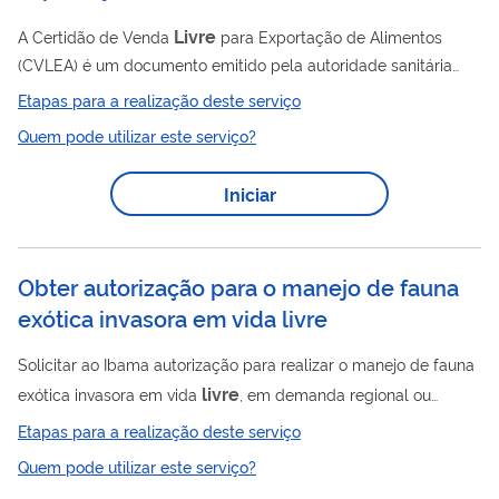
Livre
A Certidão de Venda
para Exportação de Alimentos
(CVLEA) é um documento emitido pela autoridade sanitária
competente do Sistema Nacional de Vigilância Sanitária
Etapas para a realização deste serviço
(SNVS), requerido voluntariamente, para atender
Quem pode utilizar este serviço?
exclusivamente exigências sanitárias de países importadores
de alimentos fabricados em território brasileiro. Ela deve ser
Iniciar
solicitada, quando necessário, pela empresa exportadora do
Livre
alimento. A Certidão de Venda
para Exportação de
Alimentos é emitida pela autoridade...
Obter autorização para o manejo de fauna
exótica invasora em vida livre
Solicitar ao Ibama autorização para realizar o manejo de fauna
livre
exótica invasora em vida
, em demanda regional ou
nacional. As espécies exóticas invasoras são consideradas uma
Etapas para a realização deste serviço
das maiores causas de perda da biodiversidade em escala
Quem pode utilizar este serviço?
global e representam um desafio para a conservação dos