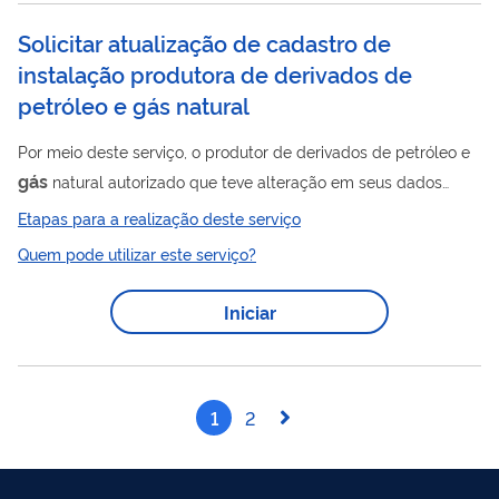
Solicitar atualização de cadastro de
instalação produtora de derivados de
petróleo e gás natural
Por meio deste serviço, o produtor de derivados de petróleo e
gás
natural autorizado que teve alteração em seus dados
cadastrais (razão social, endereço, quadro societário e/ou
Etapas para a realização deste serviço
administrativo, etc) obtém deferimento da sua atualização
Quem pode utilizar este serviço?
cadastral. Mais informações estão disponíveis no endereço
gás
Produção de derivados de petróleo e processamento de
Iniciar
natural - Agência Nacional de Petróleo e Biocombustíveis Para
utilizar esse serviço você deve ter um cadastro como usuário
externo do SEI-ANP....
1
2