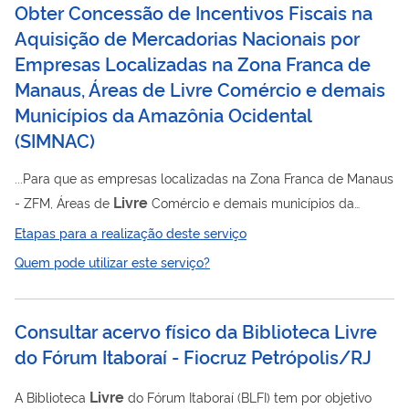
Obter Concessão de Incentivos Fiscais na
Aquisição de Mercadorias Nacionais por
Empresas Localizadas na Zona Franca de
Manaus, Áreas de Livre Comércio e demais
Municípios da Amazônia Ocidental
(
SIMNAC
)
...Para que as empresas localizadas na Zona Franca de Manaus
Livre
- ZFM, Áreas de
Comércio e demais municípios da
Amazônia Ocidental usufruam de incentivos fiscais na
Etapas para a realização deste serviço
aquisição de mercadorias nacionais deverão possuir cadastro
Quem pode utilizar este serviço?
habilitado junto a SUFRAMA e atender aos procedimentos
estabelecidos na Portaria SUFRAMA n° 834/19. Incentivos
fiscais administrados pela SUFRAMA: Suspensão/Isenção do
Consultar acervo físico da Biblioteca Livre
IPI conforme os artigos 81 à 120 do Decreto 7.212/10 →
do Fórum Itaboraí - Fiocruz Petrópolis/RJ
Livre
Aplicado à ZFM, Áreas de
...
Livre
A Biblioteca
do Fórum Itaboraí (BLFI) tem por objetivo