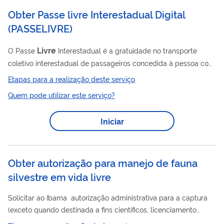
Obter Passe livre Interestadual Digital
(
PASSELIVRE
)
Livre
O Passe
Interestadual é a gratuidade no transporte
coletivo interestadual de passageiros concedida à pessoa com
deficiência comprovadamente carente, nos termos da Lei nº
Etapas para a realização deste serviço
8.899, de 29 de junho de 1994. Por meio desta solicitação, o
Quem pode utilizar este serviço?
público beneficiário poderá obter a credencial e garantir a
gratuidade para o seu acompanhante. Nos casos em que há a
Iniciar
necessidade de acompanhante para os deslocamentos do
beneficiário, essa inclusão poderá ser feita a qualquer
momento. Para isso,...
Obter autorização para manejo de fauna
silvestre em vida livre
Solicitar ao Ibama autorização administrativa para a captura
(exceto quando destinada a fins científicos, licenciamento
ambiental ou formação de plantel inicial de criadouros) e