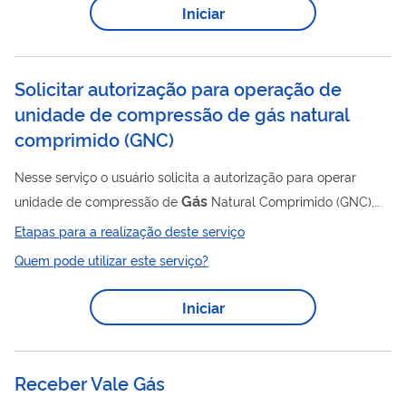
Iniciar
os custos para a sociedade.
Solicitar autorização para operação de
unidade de compressão de gás natural
comprimido (GNC)
Nesse serviço o usuário solicita a autorização para operar
Gás
unidade de compressão de
Natural Comprimido (GNC),
de acordo com a Resolução 973 2024 da ANP BR Para utilizar
Etapas para a realização deste serviço
esse serviço você deve ter um cadastro como usuário externo
Quem pode utilizar este serviço?
do SEI-ANP. Para mais informações acesse o serviço " Solicitar
cadastro como usuário externo no SEI-ANP ".
Iniciar
Receber Vale Gás