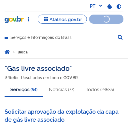
Serviços e Informações do Brasil
Abrir menu principal de navegação
Você está aqui:
Página Inicial
Busca
Busca
Gás livre associado
24535
Resultado
s
em
todo o
GOV.BR
Serviços
Notícias
Todos
(
54
)
(
77
)
(
24535
)
Solicitar aprovação da explotação da capa
de gás livre associado