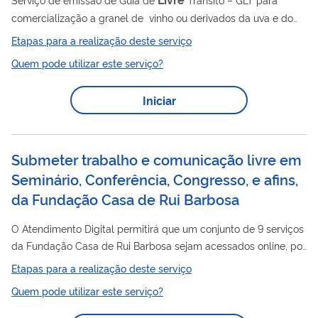
comercialização a granel de vinho ou derivados da uva e do
vinho e para o trânsito de vinagre destinado à acetificação de
Etapas para a realização deste serviço
vinhos.
Quem pode utilizar este serviço?
Iniciar
Submeter trabalho e comunicação livre em
Seminário, Conferência, Congresso, e afins,
da Fundação Casa de Rui Barbosa
O Atendimento Digital permitirá que um conjunto de 9 serviços
da Fundação Casa de Rui Barbosa sejam acessados online, por
meio de formulário digital padronizado, reduzindo a
Etapas para a realização deste serviço
necessidade de atendimento presencial, telefônico ou postal.
Quem pode utilizar este serviço?
O objetivo é simplificar e melhorar a qualidade da prestação
dos serviços, facilitando o acesso para os cidadãos, reduzindo