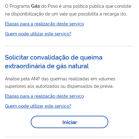
Gás
O Programa
do Povo é uma política pública que consiste
na disponibilização de um vale que possibilita a recarga do
gás
botijão de
de cozinha de 13 kg, de forma gratuita para as
Etapas para a realização deste serviço
famílias beneficiárias que podem usar o vale em revendas
Quem pode utilizar este serviço?
Gás
credenciadas ao
do Povo em todo território nacional. O
gás
acesso ao botijão de
visa reduzir a dependência de
combustíveis alternativos prejudiciais para, entre outras coisas,
Solicitar convalidação de queima
proteger a saúde das famílias, especialmente de mulheres e
extraordinária de gás natural
crianças, que são as...
Análise pela ANP das queimas realizadas em volumes
superiores aos autorizados ou dispensados de prévia
autorização. Para utilizar esse serviço você deve ter um
Etapas para a realização deste serviço
cadastro como usuário externo do SEI-ANP. Para mais
Quem pode utilizar este serviço?
informações acesse o serviço " Solicitar cadastro como usuário
externo no SEI-ANP ".
Iniciar