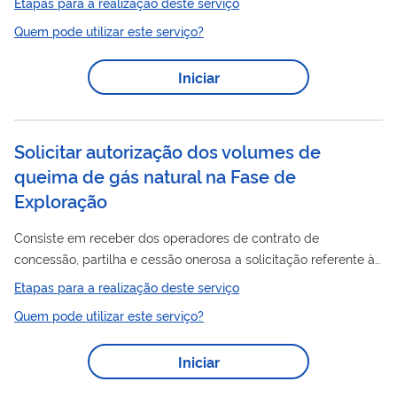
Etapas para a realização deste serviço
serviço " Solicitar cadastro como usuário externo no SEI-ANP ".
Quem pode utilizar este serviço?
Iniciar
Solicitar autorização dos volumes de
queima de gás natural na Fase de
Exploração
Consiste em receber dos operadores de contrato de
concessão, partilha e cessão onerosa a solicitação referente à
gás
queima de
natural na Fase de Exploração. A solicitação
Etapas para a realização deste serviço
após análise pode ser autorizada por meio de Despacho da
Quem pode utilizar este serviço?
Superintendência da Exploração em termos de volume de
gás
queima de
natural. Para utilizar esse serviço você deve ter
Iniciar
um cadastro como usuário externo do SEI-ANP. Para mais
informações acesse o serviço " Solicitar cadastro como usuário