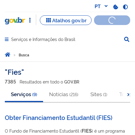
Serviços e Informações do Brasil
Abrir menu principal de navegação
Você está aqui:
Página Inicial
Busca
Busca
Fies
7385
Resultado
s
em
todo o
GOV.BR
Serviços
Notícias
Sites
Todos
(
9
)
(
216
)
(
1
)
Obter Financiamento Estudantil
(
FIES
)
FIES
O Fundo de Financiamento Estudantil (
) é um programa