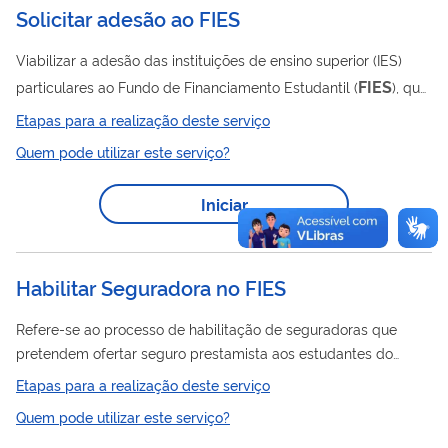
Solicitar adesão ao FIES
Viabilizar a adesão das instituições de ensino superior (IES)
FIES
particulares ao Fundo de Financiamento Estudantil (
), que
tem como objetivo conceder financiamento a estudantes em
Etapas para a realização deste serviço
cursos superiores não gratuitos, com avaliação positiva nos
Quem pode utilizar este serviço?
processos conduzidos pelo MEC.​
Iniciar
Habilitar Seguradora no FIES
Refere-se ao processo de habilitação de seguradoras que
pretendem ofertar seguro prestamista aos estudantes do
FIES
Fundo de Financiamento Estudantil –
, com o objetivo de
Etapas para a realização deste serviço
garantir a quitação do saldo devedor do contrato de
Quem pode utilizar este serviço?
FIES
financiamento concedido por meio do
nos caso de morte