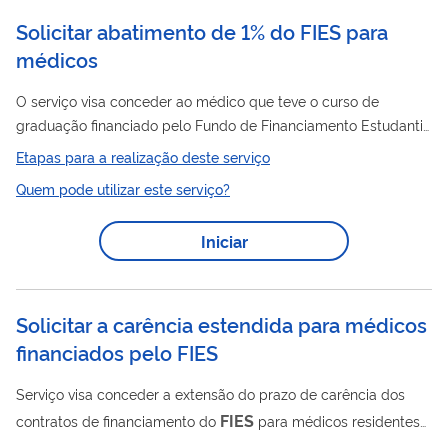
Solicitar abatimento de 1% do FIES para
médicos
O serviço visa conceder ao médico que teve o curso de
graduação financiado pelo Fundo de Financiamento Estudantil
FIES
FIES
(
) o abatimento de 1% da dívida com o
, conforme
Etapas para a realização deste serviço
portaria publicada pelo Ministério da Educação (MEC).
Quem pode utilizar este serviço?
Iniciar
Solicitar a carência estendida para médicos
financiados pelo FIES
Serviço visa conceder a extensão do prazo de carência dos
FIES
contratos de financiamento do
para médicos residentes
em áreas prioritárias definidas pelo Ministério da Saúde.