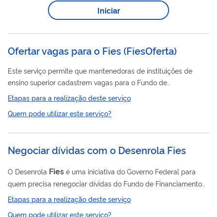
ou invalidez permanente do estudante financiado, a ser
Iniciar
contratado pelo próprio estudante no momento da assinatura
FIES
do contrato de financiamento do
, em conformidade com
o art. 6º-D da Lei nº 10.260/2001.​
Ofertar vagas para o Fies
(
FiesOferta
)
Este serviço permite que mantenedoras de instituições de
ensino superior cadastrem vagas para o Fundo de
Fies
Financiamento Estudantil (
). Objetivo: ● Possibilitar que
Etapas para a realização deste serviço
estudantes tenham acesso ao financiamento em cursos de
Quem pode utilizar este serviço?
graduação não gratuitos com avaliação positiva pelo MEC.
Condições para ofertar vagas: ● A instituição deve ter adesão
Fies
ativa ao
; ● Os cursos precisam ter avaliação positiva nos
Negociar dívidas com o Desenrola Fies
processos do MEC.
Fies
O Desenrola
é uma iniciativa do Governo Federal para
quem precisa renegociar dívidas do Fundo de Financiamento
Fies
Estudantil (
). O programa oferece condições facilitadas,
Etapas para a realização deste serviço
como descontos e parcelamento, para ajudar na regularização
Quem pode utilizar este serviço?