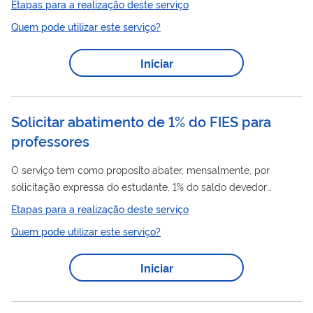
Etapas para a realização deste serviço
Quem pode utilizar este serviço?
Iniciar
Solicitar abatimento de 1% do FIES para
professores
O serviço tem como proposito abater, mensalmente, por
solicitação expressa do estudante, 1% do saldo devedor
consolidado, incluídos os juros devidos no período, para
Etapas para a realização deste serviço
professor em efetivo exercício na docência na rede pública de
Quem pode utilizar este serviço?
educação básica, com jornada de trabalho de, no mínimo, 20
horas semanais, na condição de graduado ou estudante
Iniciar
regularmente matriculado em curso de licenciatura.