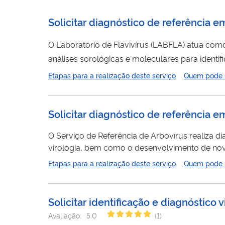
Solicitar diagnóstico de referência 
O Laboratório de Flavivírus (LABFLA) atua com
análises sorológicas e moleculares para identi
auxiliam os órgãos de vigilância nacionais no 
Etapas para a realização deste serviço
Quem pode ut
diagnósticos imprecisos. O LABFLA ainda dese
temas relacionados a...
Solicitar diagnóstico de referência 
O Serviço de Referência de Arbovírus realiza di
virologia, bem como o desenvolvimento de nova
agravo.
Etapas para a realização deste serviço
Quem pode ut
Solicitar identificação e diagnóstico
Avaliação:
5.0
(
1
)