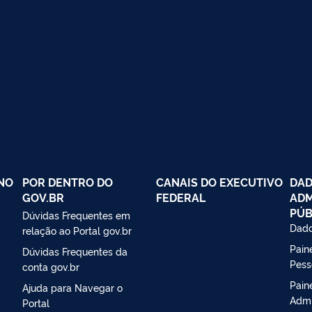
NO
POR DENTRO DO
CANAIS DO EXECUTIVO
DAD
GOV.BR
FEDERAL
ADM
PÚB
Dúvidas Frequentes em
Dado
relação ao Portal gov.br
Paine
Dúvidas Frequentes da
Pess
conta gov.br
Pain
Ajuda para Navegar o
Admi
Portal