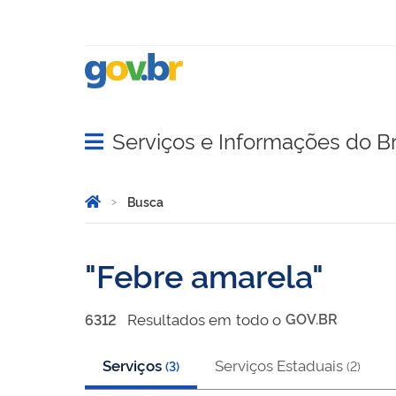
Serviços e Informações do Br
Abrir menu principal de navegação
Você está aqui:
Página Inicial
Busca
Busca
Febre amarela
Resultado
s
em
todo o
GOV.BR
6312
Serviços
Serviços Estaduais
(
3
)
(
2
)