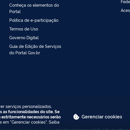
Fede
Conheça os elementos do
Aces
Portal
Política de e-participação
Termos de Uso
Governo Digital
Guia de Edição de Serviços
do Portal Gov.br
er serviços personalizados,
s as funcionalidades do site. Se
Gerenciar cookies
m estritamente necessários serão
ue em "Gerenciar cookies". Saiba
ite está publicado sob a licença
Creative Commons Atribuição-SemDeriv