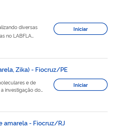
ealizando diversas
Iniciar
das no LABFLA
 esclarecimento em
s em diferentes
ela, Zika) - Fiocruz/PE
moleculares e de
Iniciar
 a investigação do
re amarela - Fiocruz/RJ