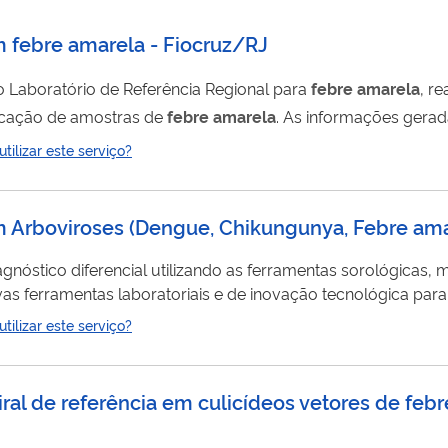
em febre amarela - Fiocruz/RJ
o Laboratório de Referência Regional para
febre
amarela
, r
ficação de amostras de
febre
amarela
. As informações gera
monitoramento de epidemias, introdução de vírus exóticos e
ilizar este serviço?
nvolve projetos de pesquisa e formação de recursos humano
em Arboviroses (Dengue, Chikungunya, Febre amar
agnóstico diferencial utilizando as ferramentas sorológicas, 
s ferramentas laboratoriais e de inovação tecnológica para
ilizar este serviço?
 viral de referência em culicídeos vetores de feb