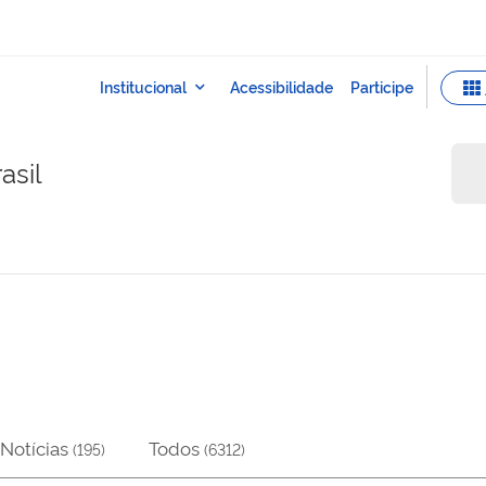
asil
Notícias
Todos
(
195
)
(
6312
)