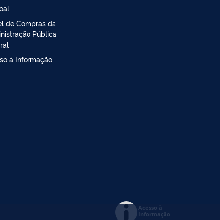
oal
el de Compras da
nistração Pública
ral
so à Informação
Acesso à
Informação