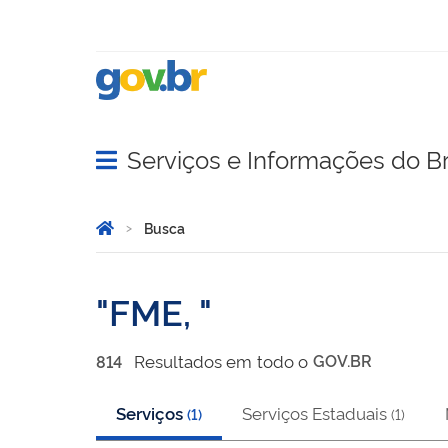
Serviços e Informações do Br
Abrir menu principal de navegação
Você está aqui:
Página Inicial
Busca
Busca
FME,
Resultado
s
em
todo o
GOV.BR
814
Serviços
Serviços Estaduais
(
1
)
(
1
)