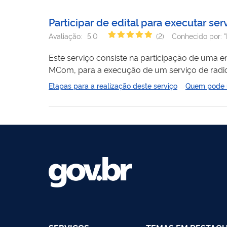
Participar de edital para executar se
Avaliação:
5.0
(
2
)
Conhecido por:
Este serviço consiste na participação de uma 
MCom, para a execução de um serviço de radio
(
FME
) quanto de sons e imagens (TVE). O servi
Etapas para a realização deste serviço
Quem pode ut
que atuam em conjunto com os sistemas de ens
educação...