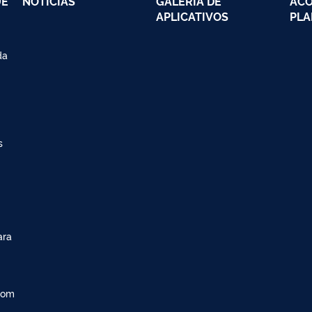
UE
NOTÍCIAS
GALERIA DE
AC
APLICATIVOS
PLA
da
s
ara
com