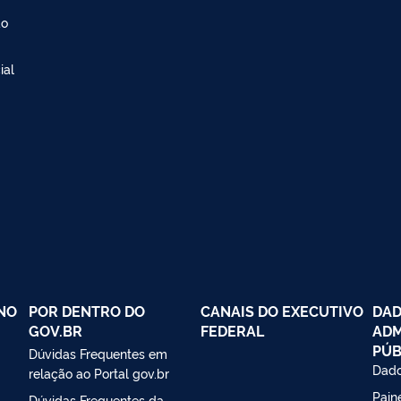
ão
ial
NO
POR DENTRO DO
CANAIS DO EXECUTIVO
DAD
GOV.BR
FEDERAL
ADM
PÚB
Dúvidas Frequentes em
Dado
relação ao Portal gov.br
Paine
Dúvidas Frequentes da