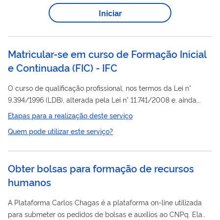
Iniciar
Matricular-se em curso de Formação Inicial
e Continuada (FIC) - IFC
O curso de qualificação profissional, nos termos da Lei n°
9.394/1996 (LDB), alterada pela Lei n° 11.741/2008 e, ainda,
pelo Decreto n° 8.268/2014 trata-se de curso de Educação
Etapas para a realização deste serviço
Profissional e Tecnológica de livre oferta, destinado à
Quem pode utilizar este serviço?
formação
de trabalhadores para ingresso ou reingresso no
mundo do trabalho, para qualificação e
atualização/aprimoramento profissional, e/ou para a elevação
Obter bolsas para formação de recursos
de escolaridade do trabalhador. O curso será aberto à
humanos
participação da população, ofertado de forma...
A Plataforma Carlos Chagas é a plataforma on-line utilizada
para submeter os pedidos de bolsas e auxílios ao CNPq. Ela