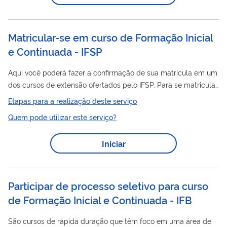
de escolaridade do trabalhador. O curso será aberto à
participação da população, ofertado de forma...
Matricular-se em curso de Formação Inicial
e Continuada - IFSP
Aqui você poderá fazer a confirmação de sua matrícula em um
dos cursos de extensão ofertados pelo IFSP. Para se matricular
Formação
em um Curso de
Inicial e Continuada (FIC), ou
Etapas para a realização deste serviço
Curso de Extensão, do IFSP você precisa ter participado e ter
Quem pode utilizar este serviço?
sido aprovado em processo seletivo (Edital). Os Cursos de
Formação
Extensão ou de
Inicial e Continuada (FIC) são
Iniciar
cursos de curta duração que têm por objetivo a atualização, o
aperfeiçoamento, a iniciação e/ou o ensino de línguas. Estão
disponíveis...
Participar de processo seletivo para curso
de Formação Inicial e Continuada - IFB
São cursos de rápida duração que têm foco em uma área de