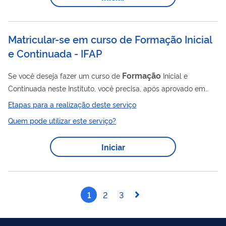
região. Poderão ser ofertados nas modalidades de ensino
presencial ou a distância, em módulos...
Matricular-se em curso de Formação Inicial
e Continuada - IFAP
Formação
Se você deseja fazer um curso de
Inicial e
Continuada neste Instituto, você precisa, após aprovado em
processo seletivo, matricular-se no curso escolhido por meio
Etapas para a realização deste serviço
deste serviço.
Quem pode utilizar este serviço?
Iniciar
1
2
3