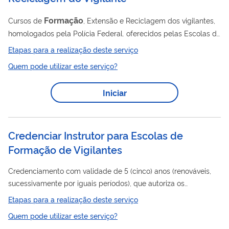
Formação
Cursos de
, Extensão e Reciclagem dos vigilantes,
homologados pela Polícia Federal. oferecidos pelas Escolas de
Formação
de Vigilantes devidamente autorizadas, com
Etapas para a realização deste serviço
emissão dos Certificados de Conclusão de Cursos.
Quem pode utilizar este serviço?
Iniciar
Credenciar Instrutor para Escolas de
Formação de Vigilantes
Credenciamento com validade de 5 (cinco) anos (renováveis,
sucessivamente por iguais períodos), que autoriza os
formação
interessados a ministrar aulas em cursos de
de
Etapas para a realização deste serviço
vigilantes. Regulamentado pela Portaria nº 17 de 2024-
Quem pode utilizar este serviço?
CGCSP/DPA/PF