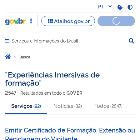
Serviços e Informações do Brasil
Abrir menu principal de navegação
Você está aqui:
Página Inicial
Busca
Busca
Experiências Imersivas de
formação
2547
Resultado
s
em
todo o
GOV.BR
Serviços
Notícias
Todos
(
92
)
(
32
)
(
2547
)
Emitir Certificado de Formação, Extensão ou
Reciclagem do Vigilante