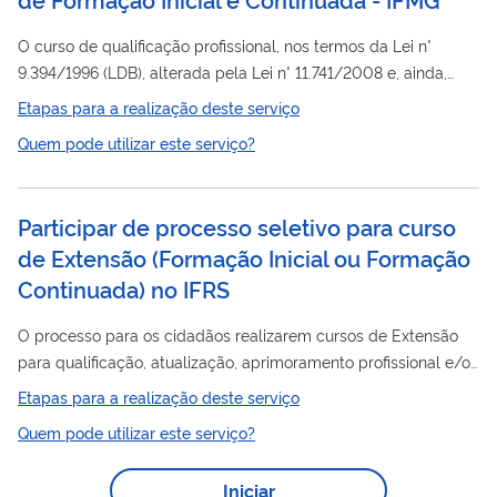
O curso de qualificação profissional, nos termos da Lei n°
9.394/1996 (LDB), alterada pela Lei n° 11.741/2008 e, ainda,
pelo Decreto n° 8.268/2014 trata-se de curso de Educação
Etapas para a realização deste serviço
Profissional e Tecnológica de livre oferta, destinado à
Quem pode utilizar este serviço?
formação
de trabalhadores para ingresso ou reingresso no
mundo do trabalho, para qualificação e
atualização/aprimoramento profissional, e/ou para a elevação
Participar de processo seletivo para curso
de escolaridade do trabalhador. O curso será aberto à
de Extensão (Formação Inicial ou Formação
participação da população, ofertado de forma...
Continuada) no IFRS
O processo para os cidadãos realizarem cursos de Extensão
para qualificação, atualização, aprimoramento profissional e/ou
para a elevação de escolaridade.Os cursos são livres e
Etapas para a realização deste serviço
gratuitos, abertos à participação da população. São
Quem pode utilizar este serviço?
desenvolvidos de acordo com demandas da realidade da
comunidade do entorno de cada campus do IFRS. Por isso,
Iniciar
levam em conta os arranjos produtivos, sociais e culturais da