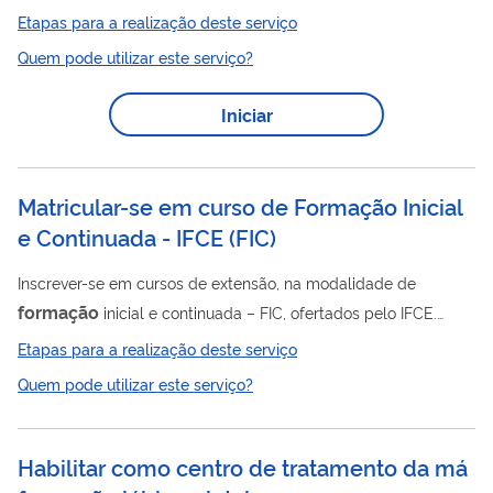
participação no PDDE
Etapas para a realização deste serviço
Quem pode utilizar este serviço?
Iniciar
Matricular-se em curso de Formação Inicial
e Continuada - IFCE
(
FIC
)
Inscrever-se em cursos de extensão, na modalidade de
formação
inicial e continuada – FIC, ofertados pelo IFCE.
Edital de Regulamentação para participação no projeto
Etapas para a realização deste serviço
FicEmCasa - EDITAL Nº 1/2020 PROEXT/REITORIA-IFCE
Quem pode utilizar este serviço?
(https://ifce.edu.br/tiangua/pdfs/SEI_IFCE1600448Edital.pdf)
Habilitar como centro de tratamento da má