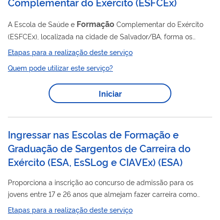
Complementar do Exército
(
ESFCEx
)
Formação
A Escola de Saúde e
Complementar do Exército
(ESFCEx), localizada na cidade de Salvador/BA, forma os
oficiais do Quadro Complementar (QC) nas diversas áreas de
Etapas para a realização deste serviço
interesse do Exército, além dos Capelães Militares (CM). A
Quem pode utilizar este serviço?
partir de 2022, formará também os oficiais do Quadro de
Saúde. As inscrições para o concurso acontecem anualmente,
Iniciar
nos meses de junho a agosto.
Ingressar nas Escolas de Formação e
Graduação de Sargentos de Carreira do
Exército (ESA, EsSLog e CIAVEx)
(
ESA
)
Proporciona a inscrição ao concurso de admissão para os
jovens entre 17 e 26 anos que almejam fazer carreira como
sargento.
Etapas para a realização deste serviço