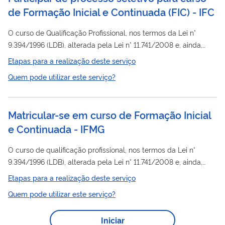
de Formação Inicial e Continuada (FIC) - IFC
O curso de Qualificação Profissional, nos termos da Lei n°
9.394/1996 (LDB), alterada pela Lei n° 11.741/2008 e, ainda,
pelo Decreto n° 8.268/2014 trata-se de curso de Educação
Etapas para a realização deste serviço
Profissional e Tecnológica de livre oferta, destinado à
Quem pode utilizar este serviço?
formação
de trabalhadores para ingresso ou reingresso no
mundo do trabalho, para qualificação e
atualização/aprimoramento profissional, e/ou para a elevação
Matricular-se em curso de Formação Inicial
de escolaridade do trabalhador. O curso é aberto à
e Continuada - IFMG
participação da população, ofertado de forma gratuita...
O curso de qualificação profissional, nos termos da Lei n°
9.394/1996 (LDB), alterada pela Lei n° 11.741/2008 e, ainda,
pelo Decreto n° 8.268/2014, trata-se de curso de Educação
Etapas para a realização deste serviço
Profissional e Tecnológica de livre oferta, destinado à
Quem pode utilizar este serviço?
formação
de trabalhadores para ingresso ou reingresso no
mundo do trabalho, para qualificação e
Iniciar
atualização/aprimoramento profissional, e/ou para a elevação