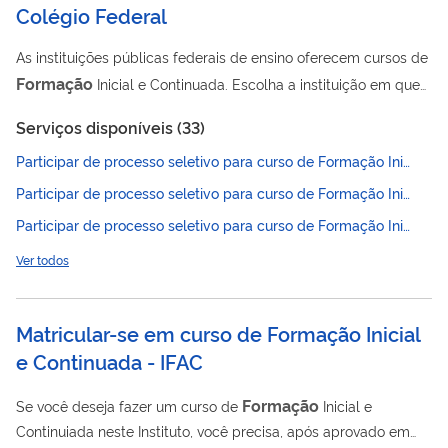
Colégio Federal
As instituições públicas federais de ensino oferecem cursos de
Formação
Inicial e Continuada. Escolha a instituição em que
deseja estudar abaixo para obter as informações de como
Serviços disponíveis (
33
)
participar do processo seletivo.
Participar de processo seletivo para curso de Formação Inicial e Continuada - CEFET-MG
Participar de processo seletivo para curso de Formação Inicial e Continuada - IF BAIANO
Participar de processo seletivo para curso de Formação Inicial e Continuada (FIC) - IFC
Ver todos
Matricular-se em curso de Formação Inicial
e Continuada - IFAC
Formação
Se você deseja fazer um curso de
Inicial e
Continuiada neste Instituto, você precisa, após aprovado em