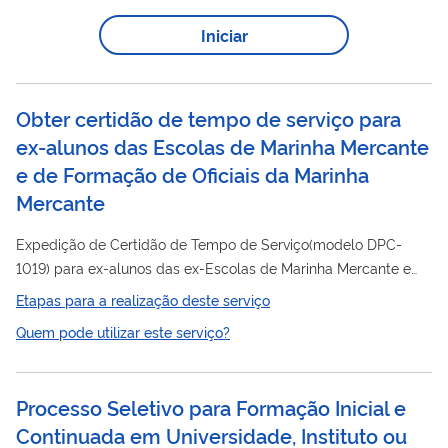
Iniciar
Obter certidão de tempo de serviço para
ex-alunos das Escolas de Marinha Mercante
e de Formação de Oficiais da Marinha
Mercante
Expedição de Certidão de Tempo de Serviço(modelo DPC-
1019) para ex-alunos das ex-Escolas de Marinha Mercante e
Formação
das Escolas de
de Oficiais da Marinha
Etapas para a realização deste serviço
Mercante(EFOMM), para fins de aposentadoria, regulamentada
Quem pode utilizar este serviço?
pelo Decreto 57.654/66.
Processo Seletivo para Formação Inicial e
Continuada em Universidade, Instituto ou