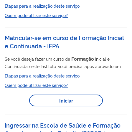
reúne dados sobre bolsas, auxílios, encaminhamento de
Etapas para a realização deste serviço
projetos e pedidos, andamento dos processos, emissão de
Quem pode utilizar este serviço?
pareceres, assinaturas de termos de concessão, relatórios
técnicos e de prestação de contas, entre outras facilidades,
para pesquisadores brasileiros e estrangeiros. Esta Plataforma
Matricular-se em curso de Formação Inicial
oferece um ambiente personalizado para o seu usuário que
e Continuada - IFPA
poderá acessar todas as...
Formação
Se você deseja fazer um curso de
Inicial e
Continuiada neste Instituto, você precisa, após aprovado em
processo seletivo, matricular-se no curso escolhido por meio
Etapas para a realização deste serviço
deste serviço.
Quem pode utilizar este serviço?
Iniciar
Ingressar na Escola de Saúde e Formação