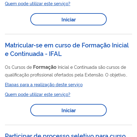
Quem pode utilizar este serviço?
Iniciar
Matricular-se em curso de Formação Inicial
e Continuada - IFAL
Formação
Os Cursos de
Inicial e Continuada são cursos de
qualificação profissional ofertados pela Extensão. O objetivo
dos c ursos de e xtensão é proporcionar às/aos discentes o
Etapas para a realização deste serviço
desenvolvimento de aptidões para a vida produtiva e social;
Quem pode utilizar este serviço?
promover a capacitação, o aperfeiçoamento e a atualização de
conhecimentos dos profissionais; qualificar e requalificar
Iniciar
trabalhadores/as, preparando-os/as para um tipo de atividade
profissional, a fim de promover seu ingresso ou reingresso no
setor...
Participar de processo seletivo para curso