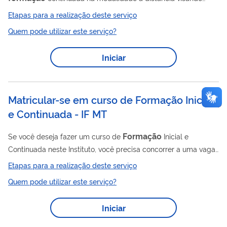
qualificar profissionais na área de educação que atuam com
Etapas para a realização deste serviço
políticas públicas educacionais nas quais tenham a
Quem pode utilizar este serviço?
participação do Fundo Nacional de Desenvolvimento da
Educação (FNDE) no processo de regulamentação e
Iniciar
descentralização de recursos.
Matricular-se em curso de Formação Inicial
e Continuada - IF MT
Formação
Se você deseja fazer um curso de
Inicial e
Continuada neste Instituto, você precisa concorrer a uma vaga
por meio deste serviço.
Etapas para a realização deste serviço
Quem pode utilizar este serviço?
Iniciar