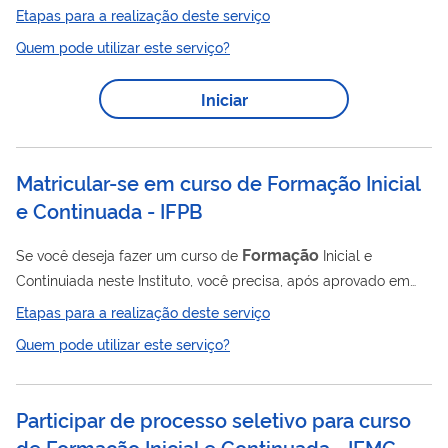
processo seletivo, matricular-se no curso escolhido por meio
Etapas para a realização deste serviço
deste serviço. A matrícula institucional será efetuada pelo (a)
Quem pode utilizar este serviço?
estudante ingressante ou seu responsável/representante
legal, mediante requerimento e apresentação dos
Iniciar
documentos exigidos em Edital. Matricule-se no site:
https://web.ifac.edu.br/processoseletivo/
Matricular-se em curso de Formação Inicial
e Continuada - IFPB
Formação
Se você deseja fazer um curso de
Inicial e
Continuiada neste Instituto, você precisa, após aprovado em
processo seletivo, matricular-se no curso escolhido por meio
Etapas para a realização deste serviço
deste serviço.
Quem pode utilizar este serviço?
Participar de processo seletivo para curso
de Formação Inicial e Continuada - IFMG