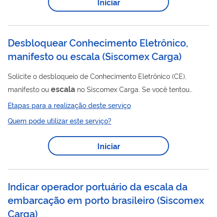
Iniciar
competências para inovação ao longo do tempo, por meio de
aplicação de questionários em três momentos distintos
(trimestres):...
Desbloquear Conhecimento Eletrônico,
manifesto ou escala
(
Siscomex Carga
)
Solicite o desbloqueio de Conhecimento Eletrônico (CE),
escala
manifesto ou
no Siscomex Carga. Se você tentou
escala
realizar alguma operação em
, manifesto ou
Etapas para a realização deste serviço
conhecimento de carga e não foi possível porque eles estavam
Quem pode utilizar este serviço?
bloqueados no Siscomex Carga, você pode solicitar o
desbloqueio à Receita Federal. Para isso você terá que
Iniciar
apresentar as suas justificativas.
Indicar operador portuário da escala da
embarcação em porto brasileiro
(
Siscomex
Carga
)