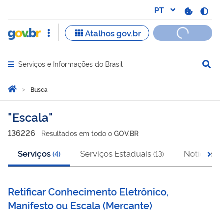
Serviços e Informações do Brasil
Abrir menu principal de navegação
Você está aqui:
Página Inicial
Busca
Busca
Escala
136226
Resultado
s
em
todo o
GOV.BR
Serviços
Serviços Estaduais
Notícias
(
4
)
(
13
)
(
Retificar Conhecimento Eletrônico,
Manifesto ou Escala
(
Mercante
)