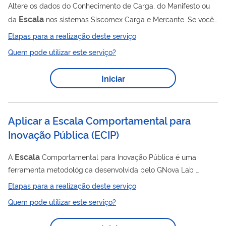
Altere os dados do Conhecimento de Carga, do Manifesto ou
Escala
da
nos sistemas Siscomex Carga e Mercante. Se você
verificou algum erro nas informações do manifesto de carga ou
Etapas para a realização deste serviço
escala
da
prestados no sistema Siscomex Carga ou Mercante,
Quem pode utilizar este serviço?
você deve fazer uma proposta de alteração no sistema
Mercante e acompanhar a análise pelo número de protocolo
Iniciar
gerado. Você só vai precisar apresentar documentos na
unidade de atendimento se o servidor da Receita Federal que
analisou sua demanda registrar...
Aplicar a Escala Comportamental​ para
Inovação Pública
(
ECIP
)
Escala
A
Comportamental para Inovação Pública é uma
ferramenta metodológica desenvolvida pelo GNova Lab
(Laboratório de inovação em governo) para apoiar a
Etapas para a realização deste serviço
mensuração da mudança comportamental de servidores
Quem pode utilizar este serviço?
públicos que participam de intervenções de inovação. ​ Essa
ferramenta permite acompanhar o desenvolvimento de