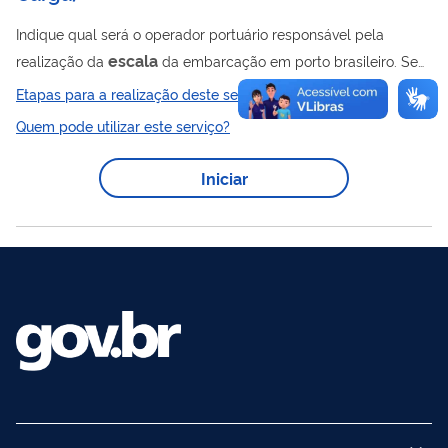
Indique qual será o operador portuário responsável pela
escala
realização da
da embarcação em porto brasileiro. Se
você não indicou ou errou o operador portuário que vai operar
Etapas para a realização deste serviço
escala
a
de embarcação em porto brasileiro, você deve
Quem pode utilizar este serviço?
realizar essa indicação no Siscomex Carga, conforme
orientações constantes no manual do sistema . Você também
Iniciar
pode solicitar à Receita Federal a indicação do operador da
escala
.