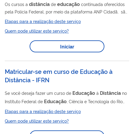
distância
educação
Os cursos a
de
continuada oferecidos
pela Polícia Federal, por meio da plataforma ANP Cidadã, são
ações de desenvolvimento de curta duração, que visam o
Etapas para a realização deste serviço
aperfeiçoamento de servidores de outras instituições,
Quem pode utilizar este serviço?
prestadores de serviço, bem como de cidadãos, de modo em
educação
geral, em temas como gestão e liderança,
, saúde e
Iniciar
bem-estar e segurança pública. Os cursos são ofertados ao
público, em turmas abertas, e a servidores de instituições
parceiras e prestadores de serviços,...
Matricular-se em curso de Educação à
Distância - IFRN
Educação
Distância
Se você deseja fazer um curso de
à
no
Educação
Instituto Federal de
, Ciência e Tecnologia do Rio
Grande do Norte, você precisa, após aprovado em processo
Etapas para a realização deste serviço
seletivo, matricular-se no curso escolhido por meio deste
Quem pode utilizar este serviço?
serviço.