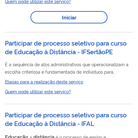
Quem pode utilizar este serviço?
comunicação que proporcionem interatividade total entre os
educação
discentes e os docentes dos cursos. No IFPI, a
à
Iniciar
distância
é ofertada por meio da Rede e-TEC e da
Universidade Aberta (UAB). O Sistema UAB foi instituído
pelo Decreto 5.800, de 8 de junho de 2006, para “o...
Participar de processo seletivo para curso
de Educação à Distância - IFSertãoPE
É a sequência de atos administrativos que operacionalizam a
escolha criteriosa e fundamentada de indivíduos para
participarem como discentes em cursos vinculados ao
Etapas para a realização deste serviço
IFSertãoPE em educação a distância. O processo seletivo visa
Quem pode utilizar este serviço?
o preenchimento das vagas nos cursos de Educação a
distância no IFSertãoPE. As seleções são realizadas por meio
de editais, nos quais dispõem todo o processo para concorrer
Participar de processo seletivo para curso
as vagas.
de Educação à Distância - IFAL
Educação
distância
a
é o processo de ensino e