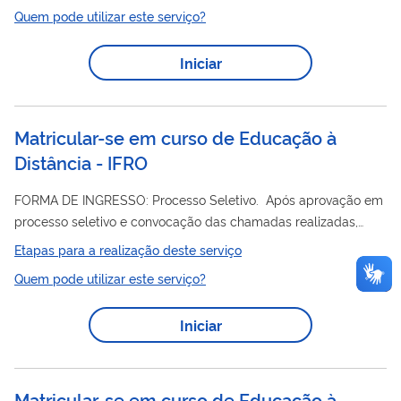
Quem pode utilizar este serviço?
Iniciar
Matricular-se em curso de Educação à
Distância - IFRO
FORMA DE INGRESSO: Processo Seletivo. Após aprovação em
processo seletivo e convocação das chamadas realizadas,
acessar a aba de pré-matrícula do Suap:
Etapas para a realização deste serviço
https://suap.ifro.edu.br/processo_seletivo/convocado/
Quem pode utilizar este serviço?
,preencher os campos NÚMERO DA INSCRIÇÃO e E-MAIL DA
INSCRIÇÃO, clicar no reCAPTCHA e depois clicar em ENVIAR.
Iniciar
Acesse seu e-mail, clique no link enviado pelo Suap Link de
Acesso para realizar a pré-matrícula para entrar no sistema.
Após acessar o ambiente da pré-matrícula, clique no...
Matricular-se em curso de Educação à