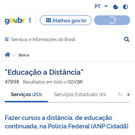
Serviços e Informações do Brasil
Abrir menu principal de navegação
Você está aqui:
Página Inicial
Busca
Busca
Educação a Distância
47898
Resultado
s
em
todo o
GOV.BR
Serviços
Serviços Estaduais
Notícia
(
253
)
(
43
)
Fazer cursos a distância, de educação
continuada, na Polícia Federal
(
ANP Cidadã
)