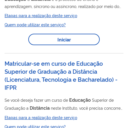
aprendizagem, síncrono ou assíncrono, realizado por meio do
uso de tecnologias de informação e comunicação, no qual o
Etapas para a realização deste serviço
estudante e o docente ou outro responsável pela atividade
Quem pode utilizar este serviço?
formativa estejam em lugares ou tempos diversos, por isso,
faz-se necessária a utilização de meios de tecnologia digitais
Iniciar
de informação e comunicação (TDIC), realizados em um
Ambiente Virtual de Aprendizagem (AVA). Entretanto, essa
forma de oferta inclui atividades acadêmicas...
Matricular-se em curso de Educação
Superior de Graduação a Distância
(Licenciatura, Tecnologia e Bacharelado) -
IFPR
Educação
Se você deseja fazer um curso de
Superior de
Distância
Graduação a
neste Instituto, você precisa concorrer
a uma vaga por meio de processo seletivo.
Etapas para a realização deste serviço
Quem pode utilizar este serviço?