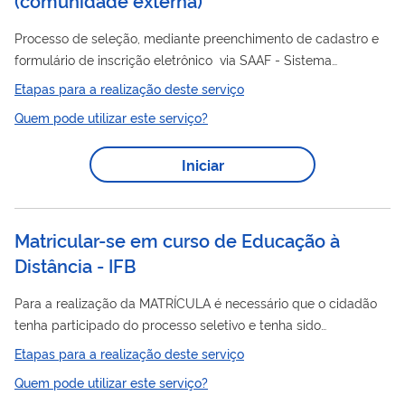
Processo de seleção, mediante preenchimento de cadastro e
formulário de inscrição eletrônico via SAAF - Sistema
Acadêmico, Administrativo e Financeiro - da CEAD (
Etapas para a realização deste serviço
Educação
Distância
Coordenadoria de
Aberta e a
) , em um
Quem pode utilizar este serviço?
dos cursos disponíveis de interesse do aluno. Os cursos a
distância
oferecidos pela UFV (Universidade Federal de
Iniciar
Viçosa), por meio da Cead, podem ser gratuitos ou pagos. Para
os cursos que possuem taxa de inscrição, esse valor é definido
conforme processo de criação do...
Matricular-se em curso de Educação à
Distância - IFB
Para a realização da MATRÍCULA é necessário que o cidadão
tenha participado do processo seletivo e tenha sido
CONVOCADO para a efetivação de sua matrícula. O candidato
Etapas para a realização deste serviço
deve ficar bastante atento aos prazos dispostos nos editais de
Quem pode utilizar este serviço?
convocação, pois apenas nos dias estabelecidos e definidos