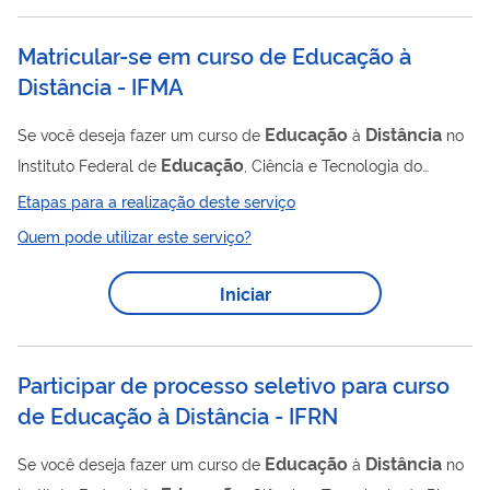
nesses documentos oficiais que as matrículas poderão ser
realizadas. As Convocações para Matrícula ocorrem até que o
Matricular-se em curso de Educação à
número de vagas seja preenchido. Portanto, pode ocorrer uma
Distância - IFMA
ou mais chamadas durante o...
Educação
Distância
Se você deseja fazer um curso de
à
no
Educação
Instituto Federal de
, Ciência e Tecnologia do
Maranhão, você precisa, após aprovado em processo seletivo,
Etapas para a realização deste serviço
matricular-se no curso escolhido por meio deste serviço.
Quem pode utilizar este serviço?
Iniciar
Participar de processo seletivo para curso
de Educação à Distância - IFRN
Educação
Distância
Se você deseja fazer um curso de
à
no