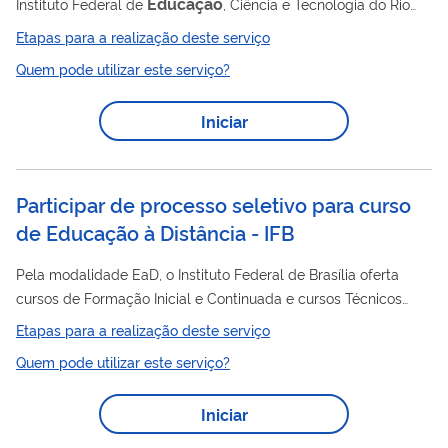
Educação
Instituto Federal de
, Ciência e Tecnologia do Rio
Grande do Norte, você precisa concorrer a uma vaga por meio
Etapas para a realização deste serviço
deste serviço.
Quem pode utilizar este serviço?
Iniciar
Participar de processo seletivo para curso
de Educação à Distância - IFB
Pela modalidade EaD, o Instituto Federal de Brasília oferta
cursos de Formação Inicial e Continuada e cursos Técnicos
Subsequentes. As seleções são realizadas por meio de editais
Etapas para a realização deste serviço
e são neles que todo o processo para concorrer às vagas é
Quem pode utilizar este serviço?
definido.
Iniciar