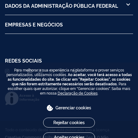
DADOS DA ADMINISTRAÇÃO PÚBLICA FEDERAL
EMPRESAS E NEGÓCIOS
REDES SOCIAIS
Para melhorar a sua experiência na plataforma e prover serviços
personalizados, utilizamos cookies.
Ao aceitar, você terá acesso a todas
as funcionalidades do site. Se clicar em "Rejeitar Cookies", os cookies
que não forem estritamente necessários serão desativados.
Para
escolher quais quer autorizar, clique em "Gerenciar cookies". Saiba mais
em nossa
Declaração de Cookies
.
Acesso à
Informação
Gerenciar cookies
Rejeitar cookies
Todo o conteúdo deste site está publicado sob a licença
Creative Commons Atribuição-SemDerivações 3.0 Não
Aceitar cookies