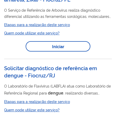
O Serviço de Referência de Arbovírus realiza diagnóstico
diferencial utilizando as ferramentas sorológicas, moleculares
e de virologia, bem como o desenvolvimento de novas
Etapas para a realização deste serviço
ferramentas laboratoriais e de inovação tecnológica para a
Quem pode utilizar este serviço?
investigação do agravo.
Iniciar
Solicitar diagnóstico de referência em
dengue - Fiocruz/RJ
O Laboratório de Flavivírus (LABFLA) atua como Laboratório de
dengue
Referência Regional para
, realizando diversas
análises sorológicas e moleculares para identificação de
Etapas para a realização deste serviço
dengue
amostras de
. As informações geradas no LABFLA
Quem pode utilizar este serviço?
auxiliam os órgãos de vigilância nacionais no monitoramento