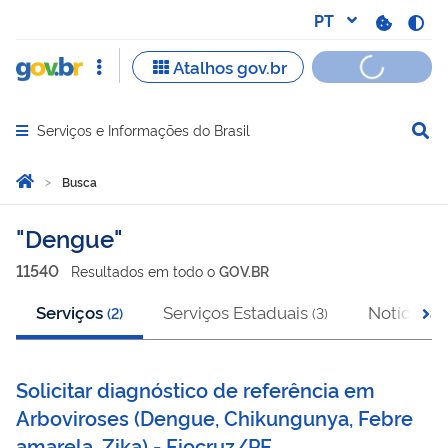
Serviços e Informações do Brasil
Abrir menu principal de navegação
Você está aqui:
Página Inicial
Busca
Busca
Dengue
11540
Resultado
s
em
todo o
GOV.BR
Serviços
Serviços Estaduais
Notícias
(
2
)
(
3
)
(
6
Solicitar diagnóstico de referência em
Arboviroses (Dengue, Chikungunya, Febre
amarela, Zika) - Fiocruz/PE