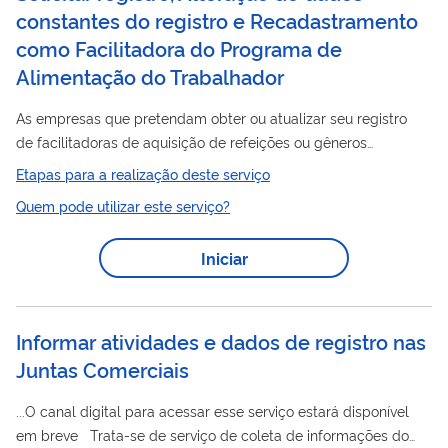
constantes do registro e Recadastramento
como Facilitadora do Programa de
Alimentação do Trabalhador
As empresas que pretendam obter ou atualizar seu registro
de facilitadoras de aquisição de refeições ou gêneros
alimentícios junto ao Programa de Alimentação do Trabalhador
Etapas para a realização deste serviço
dados
(PAT) devem preencher os
no sistema e encaminhar
Quem pode utilizar este serviço?
a documentação exigida para análise. Após análise da
solicitação e da documentação enviada, caso a
Iniciar
requerente preencha os requisitos legais, será registrada
no PAT pela Coordenação-Geral de Fiscalização em
Segurança e Saúde no Trabalho e comunicada dessa decisão
Informar atividades e dados de registro nas
por...
Juntas Comerciais
...O canal digital para acessar esse serviço estará disponível
em breve Trata-se de serviço de coleta de informações do