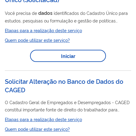
dados
Você precisa de
identificados do Cadastro Único para
estudos, pesquisas ou formulação e gestão de políticas
dados
públicas? Os
disponibilizados por este serviço são
Etapas para a realização deste serviço
Dados
Pessoais
protegidos pela Lei Geral de Proteção de
Quem pode utilizar este serviço?
(LGPD – Lei nº 13.709/2018) e permitem identificar pessoas e
famílias cadastradas, bem como realizar cruzamentos com
Iniciar
dados
outras bases de
, nas hipóteses previstas na legislação.
O acesso depende de solicitação formal ao Ministério do
Desenvolvimento e Assistência...
Solicitar Alteração no Banco de Dados do
CAGED
O Cadastro Geral de Empregados e Desempregados - CAGED
constitui importante fonte de direito do trabalhador para
comprovação de tempo de serviço para aposentadoria ou
Etapas para a realização deste serviço
experiência de trabalho, dentre outras finalidades. Solicitar
Quem pode utilizar este serviço?
inclusão, alteração ou exclusão de vínculos dos trabalhadores