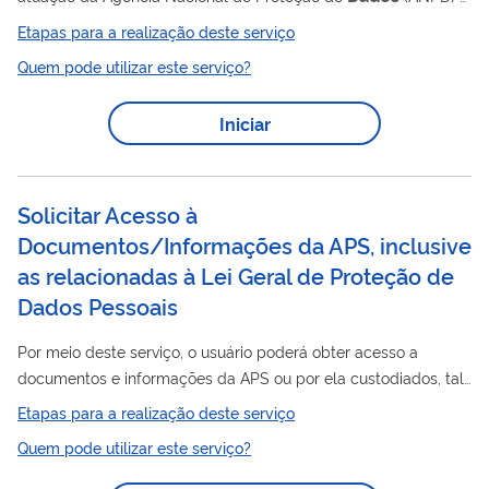
sobre os normativos, orientações ou materiais emitidos pelo
Etapas para a realização deste serviço
órgão. Também é possível obter esclarecimentos a respeito da
Quem pode utilizar este serviço?
Dados
Lei Geral de Proteção de
– LGPD , desde que a dúvida
não demande interpretação. O serviço não inclui respostas a
Iniciar
demandas que configurem: - consultoria, consultas em tese ou
de casos concretos; - interpretação de normas; - análise...
Solicitar Acesso à
Documentos/Informações da APS, inclusive
as relacionadas à Lei Geral de Proteção de
Dados Pessoais
Por meio deste serviço, o usuário poderá obter acesso a
documentos e informações da APS ou por ela custodiados, tal
como cópia de processos licitatórios, de ofícios, processos
Etapas para a realização deste serviço
administrativos, inclusive as relacionadas à Lei Geral de
Quem pode utilizar este serviço?
Dados
Pessoais
Proteção de
, entre outros.