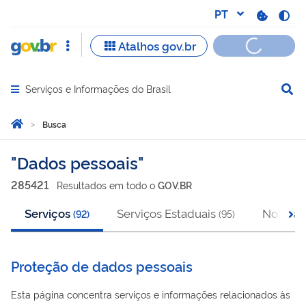
Serviços e Informações do Brasil
Abrir menu principal de navegação
Você está aqui:
Página Inicial
Busca
Busca
Dados pessoais
285421
Resultado
s
em
todo o
GOV.BR
Serviços
Serviços Estaduais
Notícias
(
92
)
(
95
)
Proteção de dados pessoais
Esta página concentra serviços e informações relacionados às