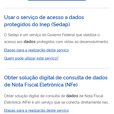
automatizada, informações d o Cadastro Nacional de
Pessoas...
Usar o serviço de acesso a dados
protegidos do Inep
(
Sedap
)
O Sedap é um serviço do Governo Federal que viabiliza o
dados
acesso aos
protegidos com vistas ao desenvolvimento
de pesquisas educacionais de interesse público com a
Etapas para a realização deste serviço
manutenção do sigilo e da identidade dos indivíduos e
Quem pode utilizar este serviço?
instituições, conforme a legislação vigente. O serviço é uma
iniciativa da Coordenação-Geral de Disseminação de
Informações (CGDI), setor do Instituto Nacional de Estudos e
Obter solução digital de consulta de dados
Pesquisas Educacionais Anísio Teixeira (Inep) responsável pela
de Nota Fiscal Eletrônica (NFe)
gestão do conhecimento educacional,...
dados
Obter solução digital de consulta de
de Nota Fiscal
Eletrônica (NFe) é um serviço que se conecta diretamente nas
bases do Sistema Público de Escrituração Digital – SPED da
Etapas para a realização deste serviço