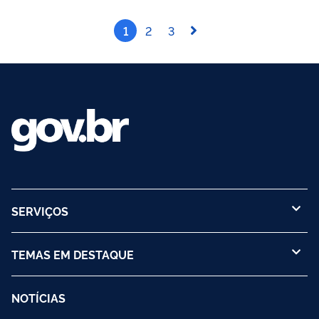
consultas podem ser sobre condutor, veículo e infração.
Qualquer pessoa que utilize o serviço “ Obter solução digital
1
2
3
de...
SERVIÇOS
TEMAS EM DESTAQUE
NOTÍCIAS