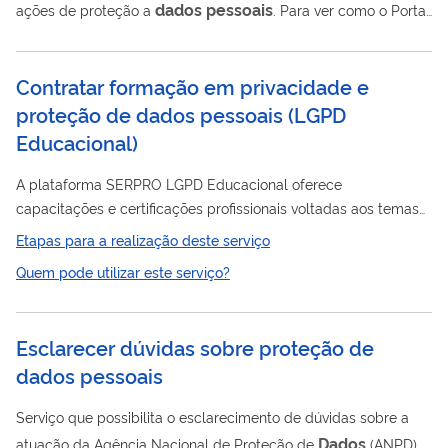
dados
pessoais
ações de proteção a
. Para ver como o Portal
dados
Gov.br utiliza seus
, veja por favor os Termos de Uso do
Portal. Ouça o spot da campanha do Ministério da Justiça
Contratar formação em privacidade e
dados
Proteja seus
, não compartilhe!. Termos de tratamento
proteção de dados pessoais (LGPD
dados
pessoais
de
dos órgãos públicos Advocacia-Geral da
Educacional)
União ...
A plataforma SERPRO LGPD Educacional oferece
capacitações e certificações profissionais voltadas aos temas
Dados
Pessoais
Privacidade e Proteção de
(P&PDP) e LGPD.
Etapas para a realização deste serviço
Quem pode utilizar este serviço?
Esclarecer dúvidas sobre proteção de
dados pessoais
Serviço que possibilita o esclarecimento de dúvidas sobre a
Dados
atuação da Agência Nacional de Proteção de
(ANPD) e