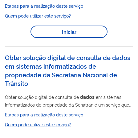
processo de registro e legalização de empresas,
Etapas para a realização deste serviço
encaminhadas pelas Juntas Comerciais, órgãos responsáveis
Quem pode utilizar este serviço?
pela integração do processo no âmbito da Redesim nos
estados e DF. Dessa forma, a IN DREI nº 70/2019 dispõe das
Iniciar
informações necessárias a serem prestadas ao Governo
Federal de modo que este venha a monitorar e fomentar
políticas públicas de melhorias na abertura de...
Obter solução digital de consulta de dados
em sistemas informatizados de
propriedade da Secretaria Nacional de
Trânsito
dados
Obter solução digital de consulta de
em sistemas
informatizados de propriedade da Senatran é um serviço que
possibilita o acesso às informações de veículos, condutores e
Etapas para a realização deste serviço
infrações com segurança e confiabilidade, direto das bases da
Quem pode utilizar este serviço?
Secretaria Nacional de Trânsito (Senatran), em tempo real, por
meio de uma ferramenta de integração entre sistemas. As