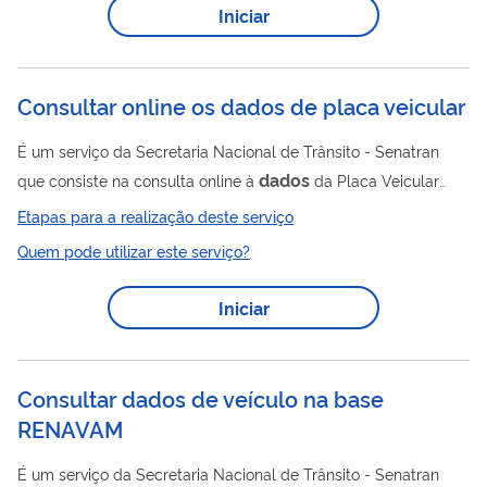
Iniciar
Consultar online os dados de placa veicular
É um serviço da Secretaria Nacional de Trânsito - Senatran
dados
que consiste na consulta online à
da Placa Veicular
dados
para validação dos
da placa, seu fabricante e
Etapas para a realização deste serviço
estampador. A partir do QR Code localizado na placa do
Quem pode utilizar este serviço?
dados
veículo é possível acessar
como: Placa; Fabricante;
Dados
Estampador; Marca/ Modelo; Ano Fabricação;
Atuais
Iniciar
do Veículo; Número de Série do QR Code.
Consultar dados de veículo na base
RENAVAM
É um serviço da Secretaria Nacional de Trânsito - Senatran