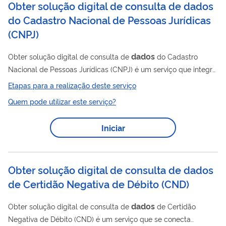
Obter solução digital de consulta de dados
do Cadastro Nacional de Pessoas Jurídicas
(CNPJ)
dados
Obter solução digital de consulta de
do Cadastro
Nacional de Pessoas Jurídicas (CNPJ) é um serviço que integra,
de forma segura, aplicativos terceiros ao Cadastro Nacional de
Etapas para a realização deste serviço
Pessoa Jurídica, por meio de uma interface de processamento
Quem pode utilizar este serviço?
de aplicações entre um servidor da Web e um navegador da
Web (API). O usuário incorpora a funcionalidade de requisição
Iniciar
dados
de
CNPJ aos sistemas de sua empresa, diretamente
nas bases da Secretaria da Receita...
Obter solução digital de consulta de dados
de Certidão Negativa de Débito (CND)
dados
Obter solução digital de consulta de
de Certidão
Negativa de Débito (CND) é um serviço que se conecta