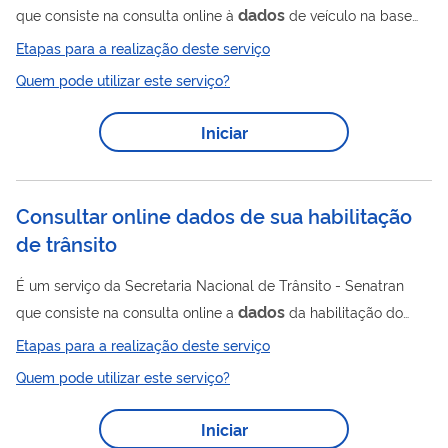
dados
que consiste na consulta online à
de veículo na base
RENAVAM (Registro Nacional de Veículos Automotores), que é
Etapas para a realização deste serviço
um sistema que tem como principal finalidade armazenar os
Quem pode utilizar este serviço?
dados
dos veículos que circulam no país. O RENAVAM
armazena todo o histórico do veículo. Cada usuário tem
Iniciar
acesso a 5 consultas de veículos.
Consultar online dados de sua habilitação
de trânsito
É um serviço da Secretaria Nacional de Trânsito - Senatran
dados
que consiste na consulta online a
da habilitação do
dados
cidadão. A partir da consulta é possível acessar
como:
Etapas para a realização deste serviço
Histórico de CNH ( CNH emitidas), com detalhamento das
Quem pode utilizar este serviço?
informações contidas em cada CNH selecionada pelo usuário;
PID emitida no período de validade da CNH; Habilitação de
Iniciar
Estrangeiro quando for o caso; Bloqueios Ativos para a CNH; e