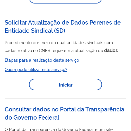
Plataforma como solução unificada e centralizada. Dentre as
ações...
Solicitar Atualização de Dados Perenes de
Entidade Sindical
(
SD
)
Procedimento por meio do qual entidades sindicais com
dados
cadastro ativo no CNES requerem a atualização de
referentes à localização (correio eletrônico, endereço,
Etapas para a realização deste serviço
endereço eletrônico e telefone), composição da diretoria e
Quem pode utilizar este serviço?
filiação, quando houver.
Iniciar
Consultar dados no Portal da Transparência
do Governo Federal
O Portal da Transparência do Governo Federal é um site