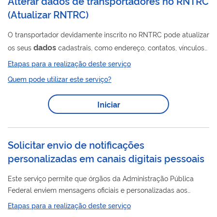
Alterar dados de transportadores no RNTRC
(
Atualizar RNTRC
)
O transportador devidamente inscrito no RNTRC pode atualizar
dados
os seus
cadastrais, como endereço, contatos, vínculos
ou informações específicas de acordo com a categoria do
Etapas para a realização deste serviço
transportador. Isso permite que o transportador seja
Quem pode utilizar este serviço?
comunicado de fatos relevantes ao seu cadastro com maior
agilidade, e cumpra as determinações da Resolução ANTT nº
Iniciar
dados
5.982/2022 . Os pedidos de alteração de
cadastrais
podem ser efetuados, gratuitamente, por meio do RNTRC
Digital (...
Solicitar envio de notificações
personalizadas em canais digitais pessoais
Este serviço permite que órgãos da Administração Pública
Federal enviem mensagens oficiais e personalizadas aos
pessoais
cidadãos por meio de diferentes canais digitais
:
Etapas para a realização deste serviço
Caixa Postal Digital do Cidadão Notificações Push no aplicativo