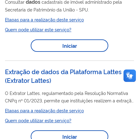
dados
Consultar
cadastrais de imóvel administrado pela
Secretaria de Patrimônio da União - SPU.
Etapas para a realização deste serviço
Quem pode utilizar este serviço?
Iniciar
Extração de dados da Plataforma Lattes
(
Extrator Lattes
)
O Extrator Lattes, regulamentado pela Resolução Normativa
CNPq nº 01/2023, permite que instituições realizem a extração
dados
de conjuntos de
de currículos e de grupos de pesquisa
Etapas para a realização deste serviço
disponíveis na Plataforma Lattes, com fins à integração junto a
Quem pode utilizar este serviço?
seus respectivos sistemas de informação. Com a criação da
Plataforma Lattes, diversas instituições descontinuaram seus
Iniciar
sistemas próprios informação curricular e passaram a adotar a