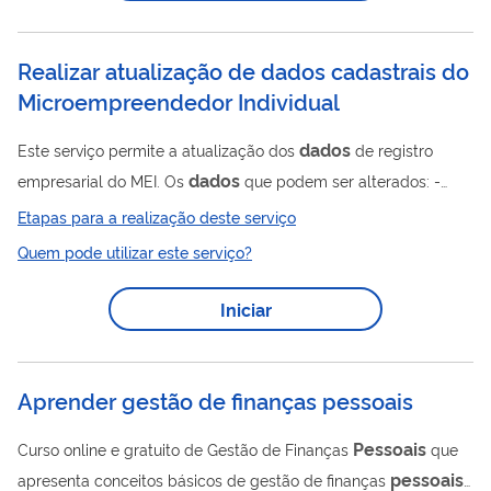
Foto do Condutor.
Realizar atualização de dados cadastrais do
Microempreendedor Individual
dados
Este serviço permite a atualização dos
de registro
dados
empresarial do MEI. Os
que podem ser alterados: -
Documento de identidade - Telefones - E-mail - Capital social
Etapas para a realização deste serviço
- Ocupações - Forma de atuação - Endereços comercial ou
Quem pode utilizar este serviço?
dados
residencial. Com os
atualizados, o empreendedor tem
a oportunidade de participar de ações do governo, do SEBRAE
Iniciar
e de outros parceiros que incentivam o desenvolvimento do
seu negócio. É simples e rápido!
Aprender gestão de finanças pessoais
Pessoais
Curso online e gratuito de Gestão de Finanças
que
pessoais
apresenta conceitos básicos de gestão de finanças