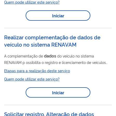
Quem pode utilizar este serviço?
gov.br E-mails Trata-se de uma solução moderna, segura e
unificada de comunicação digital com o cidadão, que tem
Iniciar
como base o uso do CPF como identificador único. O envio das
mensagens é feito exclusivamente por órgãos públicos
federais e tem...
Realizar complementação de dados de
veículo no sistema RENAVAM
dados
A complementação de
do veículo no sistema
RENAVAM p ossibilita o registro e licenciamento de veículos
junto aos órgãos executivos de trânsito (DETRANS) dos
Etapas para a realização deste serviço
estados e do Distrito Federal. A tende o Art. 5º da Portaria
Quem pode utilizar este serviço?
DENATRAN nº 190/2009 , relativos à veículos de fabricação,
importação, transformação, encarroçamento, leilão e coleção.
Iniciar
Esse é um serviço da Secretaria Nacional de Trânsito
(SENATRAN).
Solicitar registro, Alteração de dados