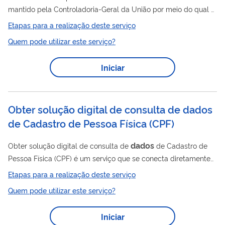
mantido pela Controladoria-Geral da União por meio do qual é
possível acompanhar a utilização dos recursos federais
Etapas para a realização deste serviço
arrecadados com impostos no fornecimento de serviços
Quem pode utilizar este serviço?
públicos à população e se informar sobre outros assuntos
relacionados à Administração Pública Federal. O site foi
Iniciar
lançado em novembro de 2004 e reestruturado em 2018 para
ganhar novas funcionalidades, tais como: formas diversas de
dados
apresentação dos
, mecanismo de busca...
Obter solução digital de consulta de dados
de Cadastro de Pessoa Física (CPF)
dados
Obter solução digital de consulta de
de Cadastro de
Pessoa Física (CPF) é um serviço que se conecta diretamente
nas bases da Secretaria da Receita Federal (RFB) para
Etapas para a realização deste serviço
consulta segura e confiável às informações públicas do
Quem pode utilizar este serviço?
Cadastro de Pessoa Física (CPF), por meio de uma ferramenta
(API). Para realizar a consulta, é necessário o envio do número
Iniciar
de inscrição do CPF para que a API retorne, de forma