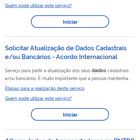
Secretaria da Receita Federal do Brasil – RFB, por meio de
Quem pode utilizar este serviço?
uma ferramenta (API) para consulta em massa às informações
públicas de Notas Fiscais Eletrônicas (NFe). Para realizar a
Iniciar
consulta, é necessário o envio do n úmero da Nota Fiscal
Eletrônica ( NFe) para que a API retorne as...
Solicitar Atualização de Dados Cadastrais
e/ou Bancários - Acordo Internacional
dados
Serviço para pedir a atualização dos seus
cadastrais
e/ou bancários. É muito importante que a pessoa mantenha
seu endereço de e-mail sempre atualizado. Este pedido é
Etapas para a realização deste serviço
realizado totalmente pela internet, você não precisa ir ao INSS.
Quem pode utilizar este serviço?
Iniciar