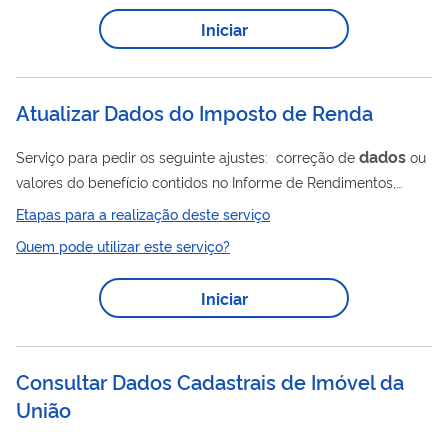
dados
(as) e empresas ou alterações nos
cadastrais do
Iniciar
trabalhador (a) ou das empresas no Cadastro Geral de
Empregados e Desempregados - CAGED
Atualizar Dados do Imposto de Renda
dados
Serviço para pedir os seguinte ajustes: correção de
ou
valores do benefício contidos no Informe de Rendimentos,
emitido pelo INSS, para declaração do Imposto de Renda;
Etapas para a realização deste serviço
atualização (incluir/excluir) da quantidade de dependentes
Quem pode utilizar este serviço?
para fins de dedução de Imposto de Renda no benefício; e
alteração do desconto do Imposto de Renda em seu benefício,
Iniciar
em caso de saída definitiva do país. Este pedido é realizado
totalmente pela internet, você não precisa ir ao INSS.
Consultar Dados Cadastrais de Imóvel da
União