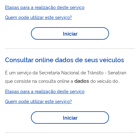
e estimula a reflexão sobre temas do cotidiano das pessoas de
Etapas para a realização deste serviço
forma lúdica. Por meio de vídeos animados, o curso conta a
Quem pode utilizar este serviço?
divertida história da família de Tarcísio e seus amigos, que
buscam utilizar o dinheiro de modo consciente e otimizar seus
Iniciar
gastos. Cada um dos sete módulos do curso representa um
capítulo da vida dos personagens constituintes do enredo
geral, que vivenciam...
Consultar online dados de seus veículos
É um serviço da Secretaria Nacional de Trânsito - Senatran
dados
que consiste na consulta online a
do veículo do
cidadão. Através desta consulta, o cidadão pode ter acesso as
Etapas para a realização deste serviço
seguintes informações e funcionalidade: Lista de veículos cujo
Quem pode utilizar este serviço?
Dados
proprietário seja o usuário que realizou login no Portal;
detalhados de identificação inerentes ao veículo selecionado;
Iniciar
Detalhes dos Indicadores da situação do Veículo - Restrições,
Roubo/Furto, Existência de Recall, Multa Renainf,...