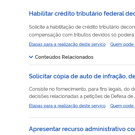
Habilitar crédito tributário federal d
Solicite a habilitação de crédito tributário deco
compensação com tributos devidos só poderá ser r
serão habilitados créditos após o transito em 
Etapas para a realização deste serviço
Quem pode ut
Conteúdos Relacionados
Solicitar cópia de auto de infração,
Consiste no fornecimento, para fins legais, do 
decisões relacionadas a petições de Defesa de
solicitante ou que não possuam informações rest
Etapas para a realização deste serviço
Quem pode ut
Apresentar recurso administrativo co