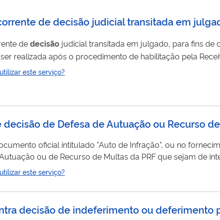
ecorrente de decisão judicial transitada em julga
rrente de
decisão
judicial transitada em julgado, para fins de
ealizada após o procedimento de habilitação pela Receita Feder
julgado da
decisão
judicial (quando não cabe mais recurso d
ilizar este serviço?
habilitação, a declaração de compensação deve ser feita por meio de 
 de decisão de Defesa de Autuação ou Recurso d
documento oficial intitulado "Auto de Infração", ou no fornec
 Autuação ou de Recurso de Multas da PRF que sejam de inte
ritas ou sigilosas.
ilizar este serviço?
ntra decisão de indeferimento ou deferimento p