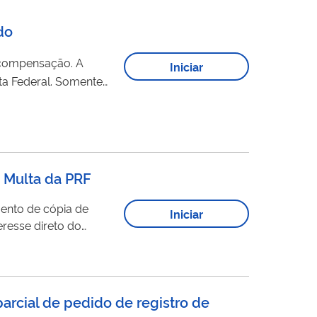
do
 compensação. A
Iniciar
al. Somente
a
decisão
). Após a
PER/DCOMP. A declaração de compensação poderá...
e Multa da PRF
imento de cópia de
Iniciar
resse direto do
arcial de pedido de registro de