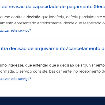
o de revisão da capacidade de pagamento (Rec
recurso contra a
decisão
que indeferiu, deferiu parcialmente
amento apresentado anteriormente, desde que respeitado o 
desde a ciência do ato, conforme previsto na legislação vigente. Lembre que o prazo de 10 dias da ciênc
ilizar este serviço?
início de duas formas: consulta ao requerimento no REGULARIZE ou; caso não tenha consultado o...
contra decisão de arquivamento/cancelamento d
ítimo interesse, que entender que a
decisão
de arquivamento
eformada. O serviço consiste, basicamente, no recebimento d
er sobre a matéria suscitada e na
decisão
da Presidência do INPI.
ilizar este serviço?
S NEM FAZ COBRANÇAS. LEIA MAIS AQUI.