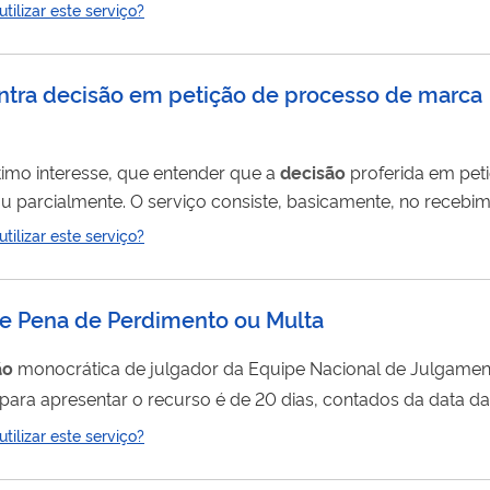
 Segurança Pública. Mais informações no
ilizar este serviço?
eus-direitos/refugio/servicos/recurso
ontra decisão em petição de processo de marca
ítimo interesse, que entender que a
decisão
proferida em pet
u parcialmente. O serviço consiste, basicamente, no recebi
arecer sobre a matéria suscitada e na
decisão
da Presidência do
ilizar este serviço?
S NEM FAZ COBRANÇAS. LEIA MAIS AQUI.
 de Pena de Perdimento ou Multa
ão
monocrática de julgador da Equipe Nacional de Julgamen
 penalidades aduaneiras. O prazo para apresentar o recurso é de 20 dias, contados da da
ilizar este serviço?
te serviço para saber como proceder.