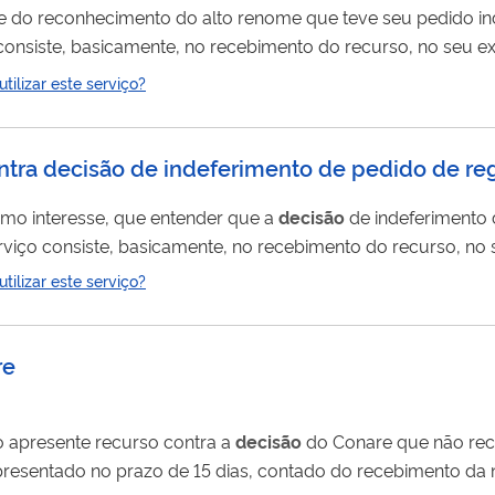
nte do reconhecimento do alto renome que teve seu pedido in
consiste, basicamente, no recebimento do recurso, no seu e
 suscitada e na
decisão
da Presidência do INPI. ALERTA CONTRA FRAUDES: O
ilizar este serviço?
S. LEIA MAIS AQUI.
ntra decisão de indeferimento de pedido de reg
ítimo interesse, que entender que a
decisão
de indeferimento 
erviço consiste, basicamente, no recebimento do recurso, no
 a matéria suscitada e na
decisão
da Presidência do INPI. ALERTA CONTRA
ilizar este serviço?
AZ COBRANÇAS. LEIA MAIS AQUI.
re
io apresente recurso contra a
decisão
do Conare que não re