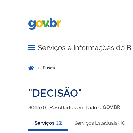
Serviços e Informações do Br
Abrir menu principal de navegação
Você está aqui:
Página Inicial
Busca
Busca
DECISÃO
Resultado
s
em
todo o
GOV.BR
306570
Serviços
Serviços Estaduais
(
13
)
(
46
)