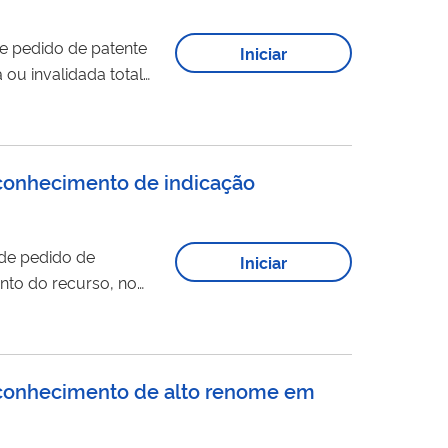
e pedido de patente
Iniciar
ou invalidada total
cnica, na emissão de
INPI NÃO ENVIA...
econhecimento de indicação
de pedido de
Iniciar
nto do recurso, no
 INPI. ALERTA
reconhecimento de alto renome em