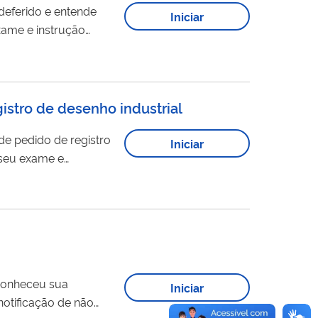
deferido e entende
Iniciar
xame e instrução
istro de desenho industrial
de pedido de registro
Iniciar
 seu exame e
conheceu sua
Iniciar