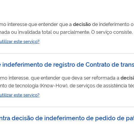
timo interesse que entender que a
decisão
de indeferimento o
ada ou invalidada total ou parcialmente. O serviço consiste
ção técnica, na emissão de parecer sobre a matéria suscitad
ilizar este serviço?
CONTRA FRAUDES: O INPI NÃO ENVIA BOLETOS NEM FAZ COBRANÇAS. LE
 indeferimento de registro de Contrato de tran
ítimo interesse, que entender que deva ser reformada a
decis
to de tecnologia (Know-How), de serviços de assistência técn
compulsória para exploração de patente, de contrato de lice
ilizar este serviço?
e direitos de propriedade industrial. O serviço consiste,...
ntra decisão de indeferimento de pedido de pat