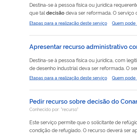
Destina-se à pessoa física ou jurídica requere
que tal
decisão
deva ser reformada. O serviço 
técnica, na emissão de parecer sobre a matéria
Etapas para a realização deste serviço
Quem pode ut
INPI NÃO ENVIA BOLETOS NEM FAZ COBRANÇA
Apresentar recurso administrativo co
Destina-se à pessoa física ou jurídica, com leg
de desenho industrial deva ser reformada. O s
instrução técnica, na emissão de parecer sobre
Etapas para a realização deste serviço
Quem pode ut
FRAUDES: O INPI NÃO ENVIA BOLETOS NEM F
Pedir recurso sobre decisão do Cona
Conhecido por:
"recurso"
Este serviço permite que o solicitante de refúg
condição de refugiado. O recurso deverá ser apresentado no prazo de 15 dias, contado do recebimento da notificação de não