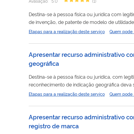
Avaliação:
5.0
(
1
)
Destina-se à pessoa física ou jurídica com legí
de invenção, de patente de modelo de utilidade
ou parcialmente. O serviço consiste, basicamen
Etapas para a realização deste serviço
Quem pode ut
parecer sobre a matéria suscitada e na
decisão
Apresentar recurso administrativo c
geográfica
Destina-se à pessoa física ou jurídica, com leg
reconhecimento de indicação geográfica deva s
seu exame e instrução técnica, na emissão de p
Etapas para a realização deste serviço
Quem pode ut
CONTRA FRAUDES: O INPI NÃO ENVIA BOLETO
Apresentar recurso administrativo c
registro de marca