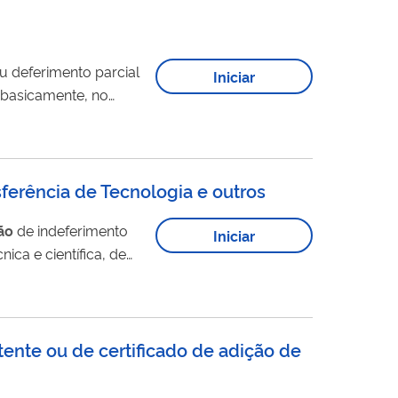
u deferimento parcial
Iniciar
, basicamente, no
a e na
decisão
da
IA MAIS AQUI.
sferência de Tecnologia e outros
ão
de indeferimento
Iniciar
ica e científica, de
nça de exploração de
ente ou de certificado de adição de