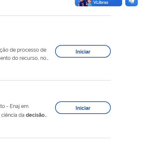
ição de processo de
Iniciar
mento do recurso, no
 INPI. ALERTA
to - Enaj em
Iniciar
ta da ciência da
decisão