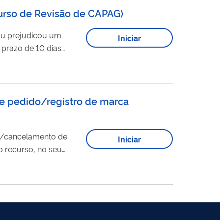
urso de Revisão de CAPAG)
 ou prejudicou um
Iniciar
prazo de 10 dias
ia da
decisão
pode ter
e pedido/registro de marca
/cancelamento de
Iniciar
o recurso, no seu
 ALERTA