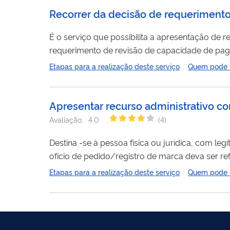
Recorrer da decisão de requeriment
É o serviço que possibilita a apresentação de 
requerimento de revisão de capacidade de pag
Etapas para a realização deste serviço
Quem pode ut
Apresentar recurso administrativo 
Avaliação:
4.0
(
4
)
Destina -se à pessoa física ou jurídica, com leg
ofício de pedido/registro de marca deva ser r
exame e instrução técnica, na emissão de parec
Etapas para a realização deste serviço
Quem pode ut
CONTRA FRAUDES: O INPI NÃO ENVIA BOLETO