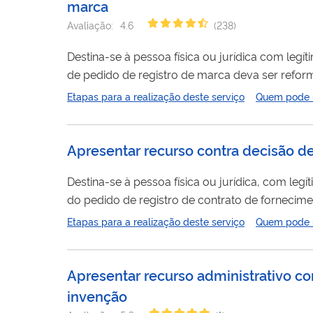
marca
Avaliação:
4.6
(
238
)
Destina-se à pessoa física ou jurídica com legí
de pedido de registro de marca deva ser reform
recebimento do recurso, no seu exame e instru
Etapas para a realização deste serviço
Quem pode ut
Presidência do INPI. ALERTA 
Apresentar recurso contra decisão de
Destina-se à pessoa física ou jurídica, com leg
do pedido de registro de contrato de fornecimen
fatura e de franquia, ou averbação de licença 
Etapas para a realização deste serviço
Quem pode ut
direitos de propriedade industrial ou de cessão d
Apresentar recurso administrativo co
invenção