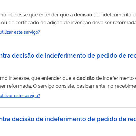
timo interesse que entender que a
decisão
de indeferimento d
 ou de certificado de adição de invenção deva ser reformada 
te, no recebimento do recurso, no seu exame e instrução té
ilizar este serviço?
da Presidência do INPI. ALERTA CONTRA FRAUDES: O 
ontra decisão de indeferimento de pedido de r
ítimo interesse, que entender que a
decisão
de indeferimento 
er reformada. O serviço consiste, basicamente, no recebime
arecer sobre a matéria suscitada e na
decisão
da Presidência do
ilizar este serviço?
S NEM FAZ COBRANÇAS. LEIA MAIS AQUI.
ontra decisão de indeferimento de pedido de 