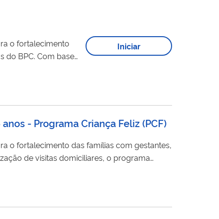
ra o fortalecimento
Iniciar
rias do BPC. Com base
comunitários, o acesso
anos - Programa Criança Feliz (PCF)
ra o fortalecimento das famílias com gestantes,
ização de visitas domiciliares, o programa
de serviços públicos. Participe dos