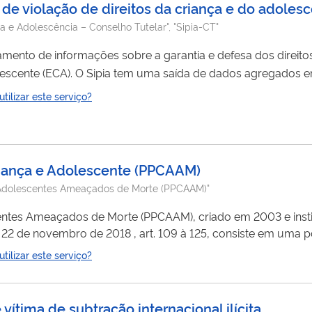
e violação de direitos da criança e do adoles
a e Adolescência – Conselho Tutelar", "Sipia-CT"
atamento de informações sobre a garantia e defesa dos direit
escente (ECA). O Sipia tem uma saída de dados agregados em
cional para formulação de políticas públicas no setor. A base do Sipia
ilizar este serviço?
e imediato as demandas sobre violação ou não atendimento aos
iança e Adolescente
(
PPCAAM
)
 Adolescentes Ameaçados de Morte (PPCAAM)"
 de Morte (PPCAAM), criado em 2003 e instituído pelo Decreto n.º 6.231, de
 como seus familiares, utilizando-se de metodologia desen
ilizar este serviço?
ção...
vítima de subtração internacional ilícita