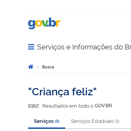
Serviços e Informações do Br
Abrir menu principal de navegação
Você está aqui:
Página Inicial
Busca
Busca
Criança feliz
Resultado
s
em
todo o
GOV.BR
6162
Serviços
Serviços Estaduais
(
9
)
(
2
)