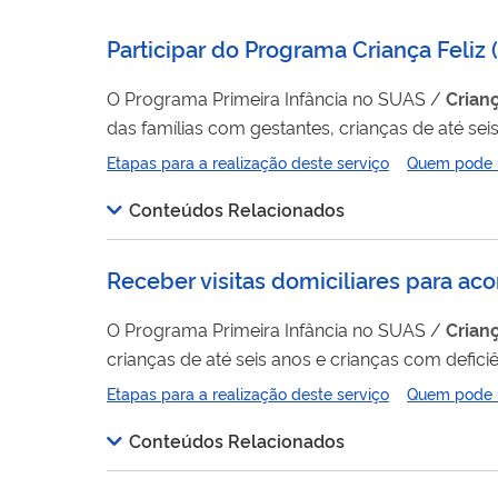
Participar do Programa Criança Feliz 
O Programa Primeira Infância no SUAS /
Crian
das famílias com gestantes, crianças de até sei
na realização de visitas domiciliares, o progra
Etapas para a realização deste serviço
Quem pode ut
Conteúdos Relacionados
Receber visitas domiciliares para ac
O Programa Primeira Infância no SUAS /
Crian
crianças de até seis anos e crianças com defici
contribui para o fortalecimento dos vínculos familia
Etapas para a realização deste serviço
Quem pode ut
Conselhos de Usuários(as) de...
Conteúdos Relacionados