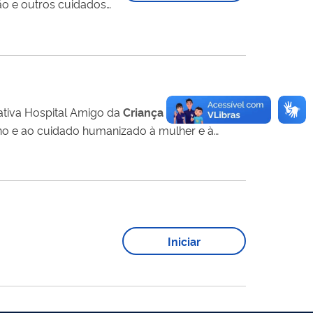
ão e outros cuidados
amente nas versões
iativa Hospital Amigo da
Criança
(IHAC),
no e ao cuidado humanizado à mulher e à
Iniciar