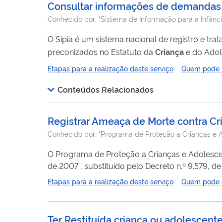
Consultar informações de demandas d
Conhecido por:
"Sistema de Informação para a Infânci
O Sipia é um sistema nacional de registro e tr
preconizados no Estatuto da
Criança
e do Adol
estadual e nacional e se constitui em uma base única na
Etapas para a realização deste serviço
Quem pode ut
é o Conselho Tutelar, para o qual se dirigem d
Conteúdos Relacionados
Registrar Ameaça de Morte contra Cr
Conhecido por:
"Programa de Proteção a Crianças e
O Programa de Proteção a Crianças e Adolescentes Ameaçados
de 2007 , substituído pelo Decreto n.º 9.579, de 22 de novembro de 2018 , art. 109 à 125, consiste em uma política de proteção à vida de crianças e
adolescentes em ameaça iminente de morte, bem
Etapas para a realização deste serviço
Quem pode ut
programa, por meio da proteção integral e inser
Ter Restituída criança ou adolescente 