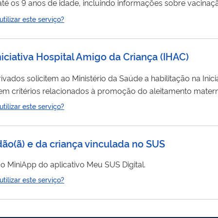
até os 9 anos de idade, incluindo informações sobre vacinaç
o de toda
criança
nascida no Brasil e está disponível gratuit
ilizar este serviço?
cessada por meio do aplicativo ou do portal Meu SUS Digital.
Iniciativa Hospital Amigo da Criança
(
IHAC
)
rivados solicitem ao Ministério da Saúde a habilitação na Inic
em critérios relacionados à promoção do aleitamento mater
ilizar este serviço?
..
dão(ã) e da criança vinculada no SUS
o MiniApp do aplicativo Meu SUS Digital.
ilizar este serviço?