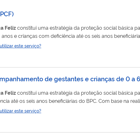
(PCF)
ça
Feliz
constitui uma estratégia da proteção social básica pa
s anos e crianças com deficiência até os seis anos beneficiá
ma contribui para o fortalecimento dos vínculos familiares e 
ilizar este serviço?
a direitos e a articulação com a rede de serviços públicos. Participe dos Conselhos de Usuários(as) de...
ompanhamento de gestantes e crianças de 0 a 6 
ça
Feliz
constitui uma estratégia da proteção social básica pa
ência até os seis anos beneficiárias do BPC. Com base na real
res e comunitários, o acesso a direitos e a articulação com a rede 
ilizar este serviço?