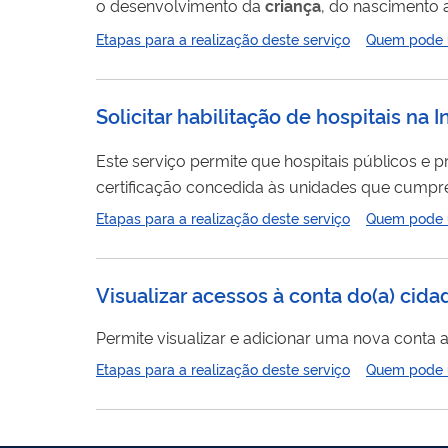
o desenvolvimento da
criança
, do nascimento 
essenciais. A Caderneta da
Criança
é um direit
Etapas para a realização deste serviço
Quem pode ut
impressa e digital. A versão digital pode ser a
Solicitar habilitação de hospitais na 
Este serviço permite que hospitais públicos e p
certificação concedida às unidades que cumpr
criança
no pré-parto, parto e pós-parto. Ao final do processo, o hospital que atender aos critérios técnicos estabelecidos passa a ser oficialmente
Etapas para a realização deste serviço
Quem pode ut
habilitado na IHAC e pode receber o incremento.
Visualizar acessos à conta do(a) cida
Permite visualizar e adicionar uma nova conta a
Etapas para a realização deste serviço
Quem pode ut