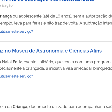
orização"
riança
ou adolescente (até de 16 anos), sem a autorização 
ão traz de volta. A subtração internacional de crianças ou adolescentes é o ato
a
em país diferente daquele em que ela residia habitualmente
ilizar este serviço?
liz no Museu de Astronomia e Ciências Afins
o Natal
Feliz
, evento solidário, que conta com uma programa
specialmente a criançada, a iniciativa visa arrecadar brinque
a Mariana.
ilizar este serviço?
neta da
Criança
, documento utilizado para acompanhar a saú