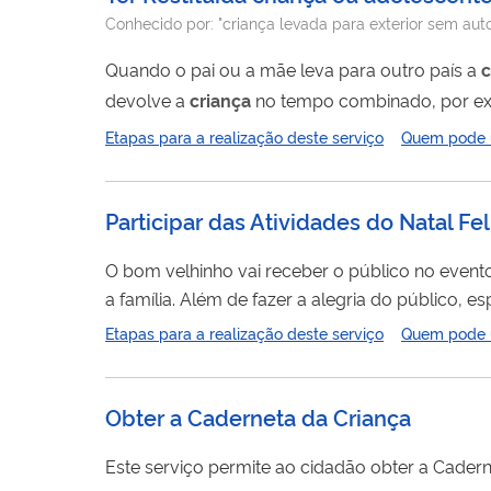
Conhecido por:
"criança levada para exterior sem aut
Quando o pai ou a mãe leva para outro país a
c
devolve a
criança
no tempo combinado, por exemplo, leva para férias e n
de transferência ou de retenção ilícita da
crianç
Etapas para a realização deste serviço
Quem pode ut
o consentimento de um dos genitores...
Participar das Atividades do Natal Fe
O bom velhinho vai receber o público no event
a família. Além de fazer a alegria do público, e
crianças da Associação de Comunidades de Vid
Etapas para a realização deste serviço
Quem pode ut
Obter a Caderneta da Criança
Este serviço permite ao cidadão obter a Cader