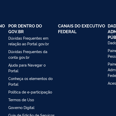
NO
POR DENTRO DO
CANAIS DO EXECUTIVO
DAD
GOV.BR
FEDERAL
ADM
PÚB
Dúvidas Frequentes em
Dado
relação ao Portal gov.br
Paine
Dúvidas Frequentes da
Pess
conta gov.br
Pain
Ajuda para Navegar o
Admi
Portal
Fede
Conheça os elementos do
Aces
Portal
Política de e-participação
Termos de Uso
Governo Digital
Guia de Edição de Serviços