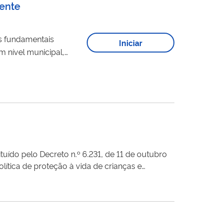
cente
os fundamentais
Iniciar
 nível municipal,
-CT
 direitos...
 11 de outubro
volvida pelas equipes, Federal e Estadual do