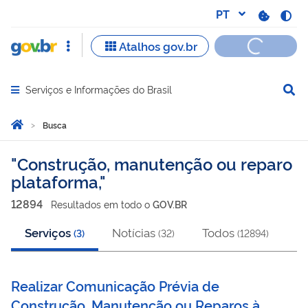
Serviços e Informações do Brasil
Abrir menu principal de navegação
Você está aqui:
Página Inicial
Busca
Busca
Construção, manutenção ou reparo
plataforma,
12894
Resultado
s
em
todo o
GOV.BR
Serviços
Notícias
Todos
(
3
)
(
32
)
(
12894
)
Realizar Comunicação Prévia de
Construção, Manutenção ou Reparos à