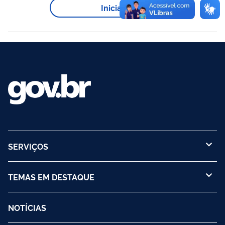
manutenção
reparo
ou
a bordo, que impliquem aumento
Iniciar
plataforma
da população da
, acima da lotação aprovada
inicialmente pela Autoridade Marítima, com no mínimo 30 dias
de antecedência.
SERVIÇOS
TEMAS EM DESTAQUE
NOTÍCIAS