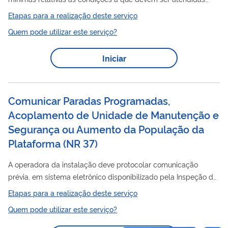
pelas sociedades empresárias e pelas não empresárias
Etapas para a realização deste serviço
(sociedades simples) que requeiram a autorização para fins de
Quem pode utilizar este serviço?
reparo
manutenção
e
de instrumentos de medição
regulamentados, conforme regulamento técnico metrológico
Iniciar
aprovado pela Portaria Inmetro Portaria n.º 65, de 28 de janeiro
de 2015. ATENÇÃO: Os procedimentos a seguir se aplicam às
empresas dos estados de Goiás, Rio...
Comunicar Paradas Programadas,
Acoplamento de Unidade de Manutenção e
Segurança ou Aumento da População da
Plataforma (NR 37)
A operadora da instalação deve protocolar comunicação
prévia, em sistema eletrônico disponibilizado pela Inspeção do
Trabalho, comunicando as paradas programadas, as
Etapas para a realização deste serviço
manutenção
atividades com acoplamento de unidade de
e
Quem pode utilizar este serviço?
construção
segurança ou atividades relacionadas a
,