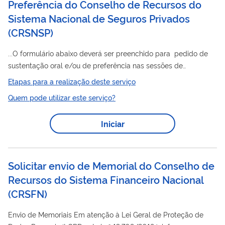
Preferência do Conselho de Recursos do
Sistema Nacional de Seguros Privados
(CRSNSP)
...O formulário abaixo deverá ser preenchido para pedido de
sustentação oral e/ou de preferência nas sessões de
Conselho
julgamento do
de Recursos do Sistema Nacional
Etapas para a realização deste serviço
de Seguros Privados, de Previdência Privada Aberta e de
Quem pode utilizar este serviço?
Capitalização (CRSNSP) . A data e hora de envio da
solicitação será considerada ao definir a ordem dos
Iniciar
julgamentos, conforme os pedidos de sustentação e/ou
preferência. A solicitação realizada por meio de formulário
eletrônico será processada até 48 horas antes da...
Solicitar envio de Memorial do Conselho de
Recursos do Sistema Financeiro Nacional
(CRSFN)
Envio de Memoriais Em atenção à Lei Geral de Proteção de