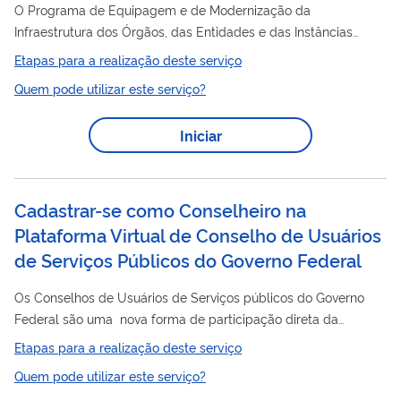
O Programa de Equipagem e de Modernização da
Infraestrutura dos Órgãos, das Entidades e das Instâncias
Colegiadas de Promoção e de Defesa dos Direitos Humanos
Etapas para a realização deste serviço
(Pró-DH) é um programa que visa a doação de equipamentos
Quem pode utilizar este serviço?
essenciais ao funcionamento dos Conselhos Tutelares (CT) dos
municípios. O Governo Federal faz a aquisição dos
Iniciar
equipamentos e doações às prefeituras que solicitam,
conforme os critérios normativos estabelecidos no âmbito do
programa e seus editais, e disponibilidade orçamentária....
Cadastrar-se como Conselheiro na
Plataforma Virtual de Conselho de Usuários
de Serviços Públicos do Governo Federal
Os Conselhos de Usuários de Serviços públicos do Governo
Federal são uma nova forma de participação direta da
sociedade na avaliação e melhoria dos serviços públicos , que
Etapas para a realização deste serviço
conecta os usuários aos gestores responsáveis pelo serviço. O
Quem pode utilizar este serviço?
funcionamento dos conselhos de usuários é totalmente virtual.