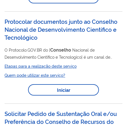
seja feito assim que o processo for autuado neste Colegiado.
Isso assegura o envio correto e dentro do prazo...
Protocolar documentos junto ao Conselho
Nacional de Desenvolvimento Cientifico e
Tecnológico
Conselho
O Protocolo.GOV.BR do [
Nacional de
Desenvolvimento Cientifico e Tecnologico] é um canal de
atendimento que possibilita o envio de solicitações,
Etapas para a realização deste serviço
requerimentos, pedidos e documentos em geral de forma
Quem pode utilizar este serviço?
eletrônica, sem a necessidade de deslocamento presencial ao
setor de Protocolo ou o envio de correspondência postal.
Iniciar
Solicitar Pedido de Sustentação Oral e/ou
Preferência do Conselho de Recursos do