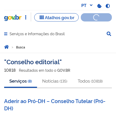
Serviços e Informações do Brasil
Abrir menu principal de navegação
Você está aqui:
Página Inicial
Busca
Busca
Conselho editorial
10818
Resultado
s
em
todo o
GOV.BR
Serviços
Notícias
Todos
(
8
)
(
135
)
(
10818
)
Aderir ao Pró-DH – Conselho Tutelar
(
Pró-
DH
)