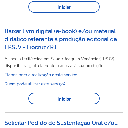
Qualquer cidadão pode ser conselheiro, basta voluntariar-se
Iniciar
Conselho
por meio da Plataforma virtual do
de Usuários de
Serviços Públicos. Uma vez cadastrados, os conselheiros
auxiliarão na melhoria...
Baixar livro digital (e-book) e/ou material
didático referente à produção editorial da
EPSJV - Fiocruz/RJ
A Escola Politécnica em Saúde Joaquim Venâncio (EPSJV)
disponibiliza gratuitamente o acesso à sua produção
editorial
. No Portal da instituição estão disponíveis quase 100
Etapas para a realização deste serviço
livros sobre temas como educação, saúde e trabalho, além de
Quem pode utilizar este serviço?
materiais didáticos, que podem ser baixados gratuitamente
pelos usuários.
Iniciar
Solicitar Pedido de Sustentação Oral e/ou