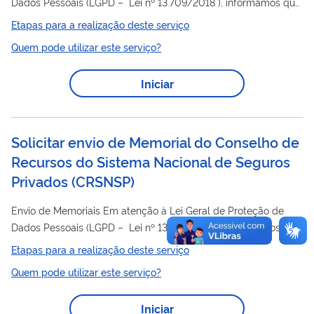
Dados Pessoais (LGPD – Lei nº 13.709/2018 ), informamos que,
a partir de 23 de setembro de 2025, o envio de memoriais ao
Etapas para a realização deste serviço
CRSFN deverá ser realizado
Quem pode utilizar este serviço?
exclusivamente por peticionamento intercorrente no processo
administrativo correspondente, por meio do sistema SEI.
Iniciar
Recomendamos que o cadastro como usuário externo SEI
seja feito assim que o processo for autuado neste Colegiado.
Isso assegura o...
Solicitar envio de Memorial do Conselho de
Recursos do Sistema Nacional de Seguros
Privados (CRSNSP)
Envio de Memoriais Em atenção à Lei Geral de Proteção de
Dados Pessoais (LGPD – Lei nº 13.709/2018 ), informamos que,
a partir de 23 de setembro de 2025, o envio de memoriais ao
Etapas para a realização deste serviço
CRSNSP deverá ser realizado
Quem pode utilizar este serviço?
exclusivamente por peticionamento intercorrente no processo
administrativo correspondente, por meio do sistema SEI.
Iniciar
Recomendamos que o cadastro como usuário externo SEI