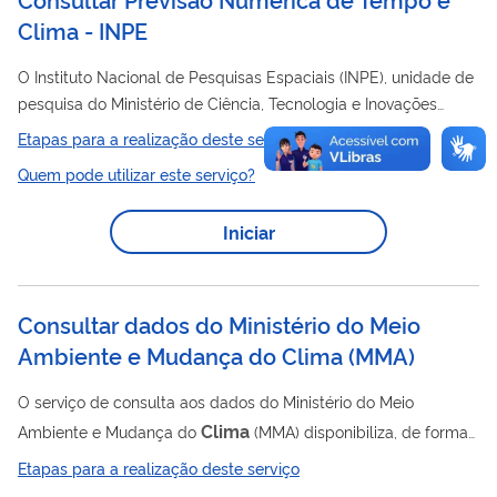
Clima - INPE
O Instituto Nacional de Pesquisas Espaciais (INPE), unidade de
pesquisa do Ministério de Ciência, Tecnologia e Inovações
(MCTI), através da área de Ciências da Terra disponibiliza o
Etapas para a realização deste serviço
serviço que fornece dados em formato de figuras e outros
Quem pode utilizar este serviço?
métodos para informação das previsões numéricas de tempo.
Modelos disponíveis atualmente na página de previsão
Iniciar
numérica de tempo: WRF e BAM Modelo disponível na página
clima
de previsão de
: BAM
Consultar dados do Ministério do Meio
Ambiente e Mudança do Clima (MMA)
O serviço de consulta aos dados do Ministério do Meio
Clima
Ambiente e Mudança do
(MMA) disponibiliza, de forma
acessível e transparente, informações sobre ações, programas,
Etapas para a realização deste serviço
indicadores ambientais, fundos e iniciativas relacionadas à