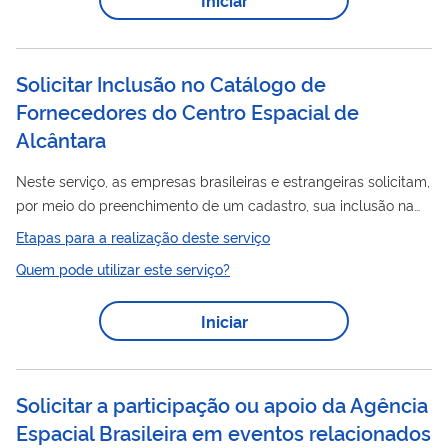
clima
espacial
variações do
. O INPE, de forma destacada
dentre outras atividades que também desenvolve desde seu
início em 1964, vem...
Solicitar Inclusão no Catálogo de
Fornecedores do Centro Espacial de
Alcântara
Neste serviço, as empresas brasileiras e estrangeiras solicitam,
por meio do preenchimento de um cadastro, sua inclusão na
publicação referente ao Catálogo de Fornecedores do Centro
Etapas para a realização deste serviço
Espacial
de Alcântara. O intuito é fornecer uma publicação
Quem pode utilizar este serviço?
periódica que apresente as principais empresas interessadas
na geração de negócios a partir das atividades envolvidas com
Iniciar
a operação e a comercialização dos serviços no Centro
Espacial
de Alcântara.
Solicitar a participação ou apoio da Agência
Espacial Brasileira em eventos relacionados