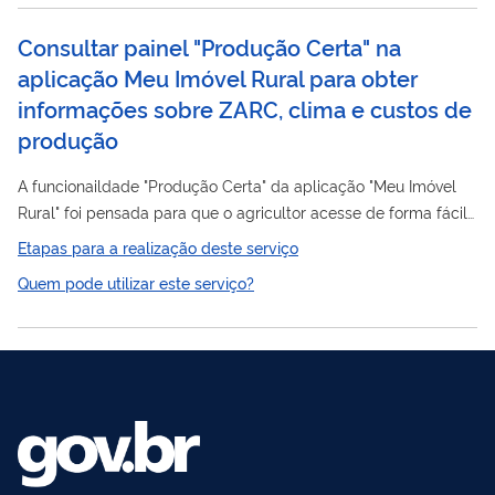
Consultar painel "Produção Certa" na
aplicação Meu Imóvel Rural para obter
informações sobre ZARC, clima e custos de
produção
A funcionaildade "Produção Certa" da aplicação "Meu Imóvel
Rural" foi pensada para que o agricultor acesse de forma fácil
e intuitiva informações relevantes para sua produção. A
Etapas para a realização deste serviço
funcionalidade contempla três conjutos de dados, divididas em
Quem pode utilizar este serviço?
três abas: Planejamento: mostra as melhores épocas para
plantar em cada município, com menos risco de perder a safra
por chuva, seca ou geada. A informação vem do Zoneamento
Agrícola de Risco Climático (ZARC), um estudo oficial que leva
em conta o...