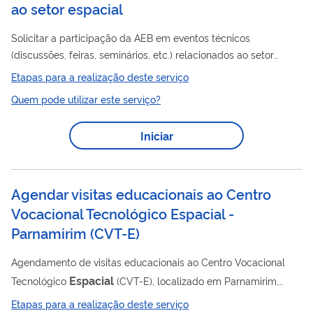
ao setor espacial
Solicitar a participação da AEB em eventos técnicos
(discussões, feiras, seminários, etc.) relacionados ao setor
espacial
, por meio de palestras, exposições, oficinas e
Etapas para a realização deste serviço
material promocional digital com o objetivo de divulgar e
Quem pode utilizar este serviço?
disseminar conhecimento. Todas as solicitações de apoio ou de
participação da AEB em eventos públicos, internos ou externos,
Iniciar
deverão ser requeridas por meio de preenchimento deste
formulário. O demandante do serviço deverá fornecer
informações básicas para auxiliar na...
Agendar visitas educacionais ao Centro
Vocacional Tecnológico Espacial -
Parnamirim
(
CVT-E
)
Agendamento de visitas educacionais ao Centro Vocacional
Espacial
Tecnológico
(CVT-E), localizado em Parnamirim,
município pertencente à região metropolitana de Natal - Rio
Etapas para a realização deste serviço