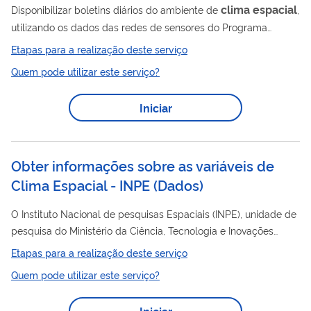
clima
espacial
Disponibilizar boletins diários do ambiente de
,
utilizando os dados das redes de sensores do Programa
EMBRACE e da comunidade científica internacional.
Etapas para a realização deste serviço
Quem pode utilizar este serviço?
Iniciar
Obter informações sobre as variáveis de
Clima Espacial - INPE
(
Dados
)
O Instituto Nacional de pesquisas Espaciais (INPE), unidade de
pesquisa do Ministério da Ciência, Tecnologia e Inovações
(MCTI), disponibiliza os dados das redes de sensores do
Etapas para a realização deste serviço
Programa EMBRACE para realização de trabalhos, divulgação
Quem pode utilizar este serviço?
para a comunidade civil e setores da sociedade que operam
ou usam serviços de infraestrutura tecnológica vulnerável às
Iniciar