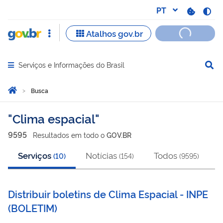
Serviços e Informações do Brasil
Abrir menu principal de navegação
Você está aqui:
Página Inicial
Busca
Busca
Clima espacial
9595
Resultado
s
em
todo o
GOV.BR
Serviços
Notícias
Todos
(
10
)
(
154
)
(
9595
)
Distribuir boletins de Clima Espacial - INPE
(
BOLETIM
)