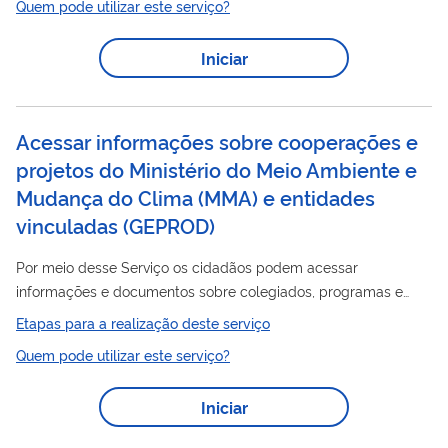
Quem pode utilizar este serviço?
sustentabilidade e preservação ambiental. Essas informações
estão organizadas no formato de Dados Abertos, facilitando
Iniciar
seu uso por cidadãos, pesquisadores e organizações na
realização de estudos e na elaboração de projetos,
promovendo a transparência, a...
Acessar informações sobre cooperações e
projetos do Ministério do Meio Ambiente e
Mudança do Clima (MMA) e entidades
vinculadas
(
GEPROD
)
Por meio desse Serviço os cidadãos podem acessar
informações e documentos sobre colegiados, programas e
projetos formalizados por meio de cooperação, acordos e
Etapas para a realização deste serviço
instrumentos semelhantes com organismos internacionais,
Quem pode utilizar este serviço?
governos estrangeiros e entidades públicas ou privadas,
nacionais e internacionais, de natureza técnica ou financeira,
Iniciar
com participação e/ou coordenação do Ministério do Meio
Clima
Ambiente e Mudança do
(MMA).