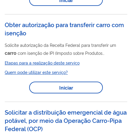
(três) anos. Motoristas profissionais (taxistas) podem solicitar a
isenção a cada 2 (dois) anos. A isenção de IPI é limitada para
carros com motor de...
Obter autorização para transferir carro com
isenção
Solicite autorização da Receita Federal para transferir um
carro
com isenção de IPI (Imposto sobre Produtos
Industrializados) e/ou IOF (Imposto sobre Operações
Etapas para a realização deste serviço
Financeiras) para outra pessoa. Pessoas com deficiência física,
Quem pode utilizar este serviço?
visual, auditiva, mental severa ou profunda, ou transtorno do
espectro autista, e os motoristas profissionais (taxistas) têm
Iniciar
direito a esta isenção. A transferência de veículo precisa ser
autorizada pela Receita Federal se for realizada antes de 2
anos da compra, ou...
Solicitar a distribuição emergencial de água
potável, por meio da Operação Carro-Pipa
Federal
(
OCP
)