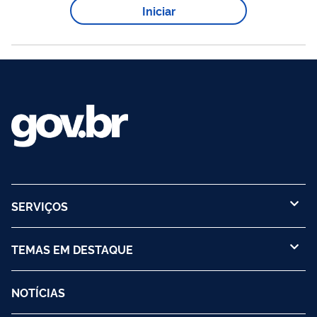
Iniciar
https://jbrj.eleventickets.com Visita premium Segunda a
domingo. Horários: 9h / 10h / 11h / 12h / 13h / 14h / 15h / 16h
carro
Valor: R$ 392,00 (valor do
...
SERVIÇOS
TEMAS EM DESTAQUE
NOTÍCIAS