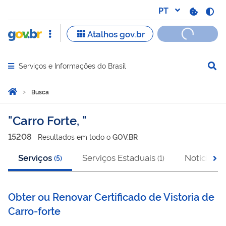
Serviços e Informações do Brasil
Abrir menu principal de navegação
Você está aqui:
Página Inicial
Busca
Busca
Carro Forte,
15208
Resultado
s
em
todo o
GOV.BR
Serviços
Serviços Estaduais
Notícias
(
5
)
(
1
)
(
3
Obter ou Renovar Certificado de Vistoria de
Carro-forte