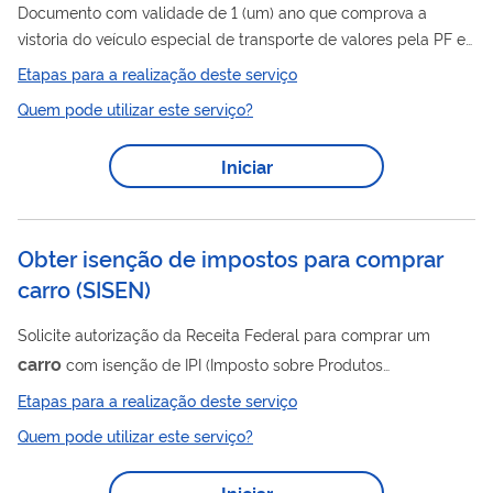
Documento com validade de 1 (um) ano que comprova a
vistoria do veículo especial de transporte de valores pela PF e
autoriza o seu uso pelas empresas de transporte de valores.
Etapas para a realização deste serviço
Quem pode utilizar este serviço?
Iniciar
Obter isenção de impostos para comprar
carro
(
SISEN
)
Solicite autorização da Receita Federal para comprar um
carro
com isenção de IPI (Imposto sobre Produtos
Industrializados) e/ou IOF (Imposto sobre Operações
Etapas para a realização deste serviço
Financeiras). Pessoas com deficiência física, visual, auditiva,
Quem pode utilizar este serviço?
mental severa ou profunda, ou transtorno do espectro autista
carro
podem obter a isenção de IPI, para um único
, a cada 3
Iniciar