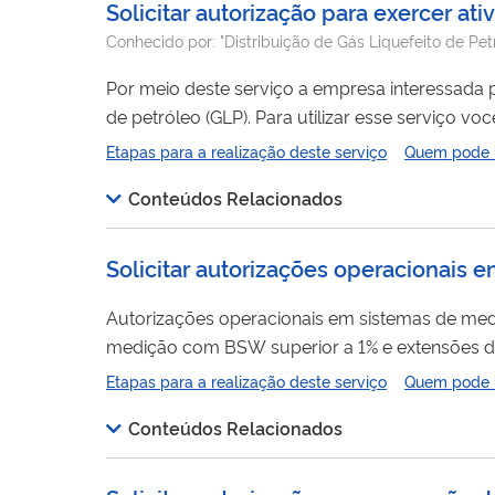
Solicitar autorização para exercer ati
Conhecido por:
"Distribuição de Gás Liquefeito de Pet
Por meio deste serviço a empresa interessada p
de petróleo (GLP). Para utilizar esse serviço você deve ter um cadastro como usuário externo do SEI-ANP. Para mais informações
acesse o serviço " Solicitar cadastro como usuá
Etapas para a realização deste serviço
Quem pode ut
Conteúdos Relacionados
Solicitar autorizações operacionais 
Autorizações operacionais em sistemas de me
medição com BSW superior a 1% e extensões de 
amostragem, entre outras. Para utilizar esse serviço você deve ter um cadastro como usuário externo do SEI-ANP. Para mais
Etapas para a realização deste serviço
Quem pode ut
informações acesse o serviço " Solicitar cadas
Conteúdos Relacionados