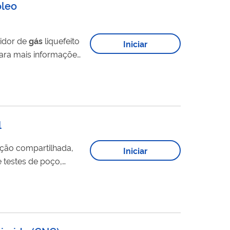
óleo
uidor de
gás
liquefeito
Iniciar
l
ição compartilhada,
Iniciar
 testes de poço,