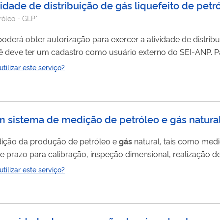
vidade de distribuição de gás liquefeito de petr
róleo - GLP"
oderá obter autorização para exercer a atividade de distrib
rio externo no SEI-ANP ".
ilizar este serviço?
em sistema de medição de petróleo e gás natura
dição da produção de petróleo e
gás
natural, tais como med
prazo para calibração, inspeção dimensional, realização de
ilizar este serviço?
tro como usuário externo no SEI-ANP ".