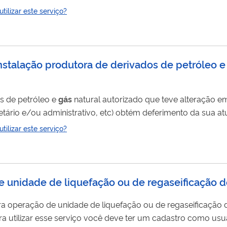
-ANP ".
ilizar este serviço?
instalação produtora de derivados de petróleo e
os de petróleo e
gás
natural autorizado que teve alteração 
etário e/ou administrativo, etc) obtém deferimento da sua at
Mais informações estão disponíveis no endereço Produção de derivados de petróleo e processamento de
g
ilizar este serviço?
e Petróleo e Biocombustíveis Para utilizar esse serviço você deve ter um cadastro como
de unidade de liquefação ou de regaseificação d
ara operação de unidade de liquefação ou de regaseificação