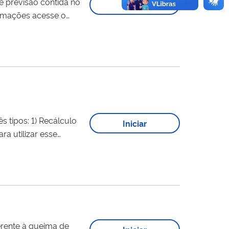
e previsão contida no
Iniciar
 1) Recálculo
Iniciar
o " Solicitar
erente à queima de