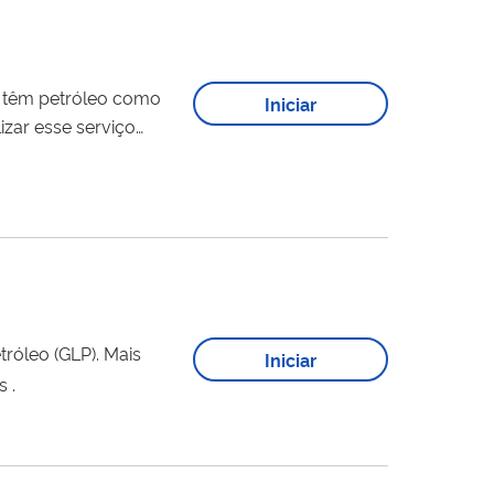
 têm petróleo como
Iniciar
icitar cadastro como
leo (GLP). Mais
Iniciar
 .