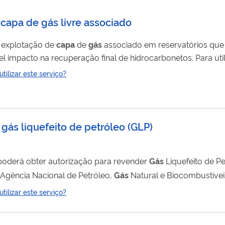
 capa de gás livre associado
 explotação de
capa
de
gás
associado em reservatórios que
 na recuperação final de hidrocarbonetos. Para utilizar esse serviço
o do SEI-ANP. Para mais informações acesse o serviço " Sol
ilizar este serviço?
 gás liquefeito de petróleo
(
GLP
)
poderá obter autorização para revender
Gás
Liquefeito de Petró
 podem ser encontradas em GLP - Agência Nacional de Petróleo,
Gás
Natural e Biocombustíveis
ilizar este serviço?