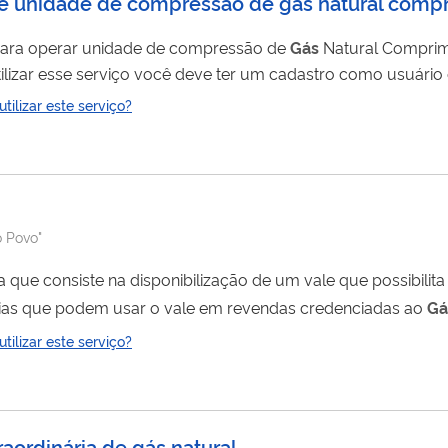
 de unidade de compressão de gás natural comp
o para operar unidade de compressão de
Gás
Natural Comprim
itar cadastro como usuário externo no SEI-ANP ".
ilizar este serviço?
o Povo"
 que consiste na disponibilização de um vale que possibilita
iárias que podem usar o vale em revendas credenciadas ao
Gá
combustíveis alternativos prejudiciais para, entre outras coi
ilizar este serviço?
as...
aordinária de gás natural