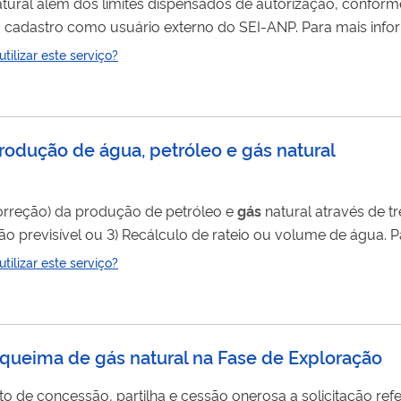
tural além dos limites dispensados de autorização, conform
no no SEI-ANP ".
ilizar este serviço?
produção de água, petróleo e gás natural
orreção) da produção de petróleo e
gás
natural através de três tipos:
 externo do SEI-ANP. Para mais informações acesse o serviç
ilizar este serviço?
 queima de gás natural na Fase de Exploração
o de concessão, partilha e cessão onerosa a solicitação ref