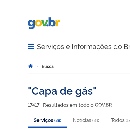
Serviços e Informações do Br
Abrir menu principal de navegação
Você está aqui:
Página Inicial
Busca
Busca
Capa de gás
Resultado
s
em
todo o
GOV.BR
17417
Serviços
Notícias
Todos
(
38
)
(
34
)
(
1