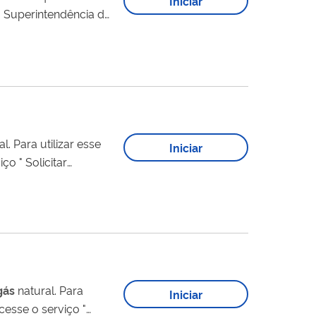
Iniciar
a Superintendência da
EI-ANP ".
zar esse
Iniciar
o " Solicitar
gás
natural. Para
Iniciar
cesse o serviço "