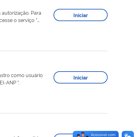
orização. Para
Iniciar
cesse o serviço "
Iniciar
EI-ANP ".