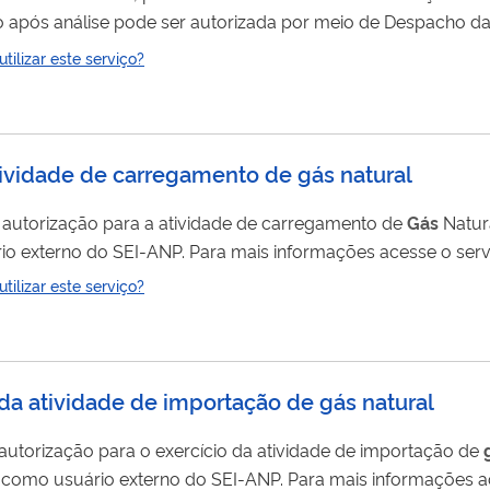
ão após análise pode ser autorizada por meio de Despacho d
de
gás
natural. Para utilizar esse serviço você deve ter um cadastro como usuário
ilizar este serviço?
se o serviço " Solicitar cadastro como usuário externo no S
 atividade de carregamento de gás natural
r autorização para a atividade de carregamento de
Gás
Natural. Para utili
 externo do SEI-ANP. Para mais informações acesse o serviç
ilizar este serviço?
o da atividade de importação de gás natural
autorização para o exercício da atividade de importação de
o como usuário externo do SEI-ANP. Para mais informações a