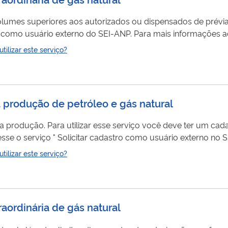
umes superiores aos autorizados ou dispensados de prévia aut
o como usuário externo do SEI-ANP. Para mais informações a
-ANP ".
ilizar este serviço?
a produção de petróleo e gás natural
r um cadastro como usuário
se o serviço " Solicitar cadastro como usuário externo no S
ilizar este serviço?
raordinária de gás natural