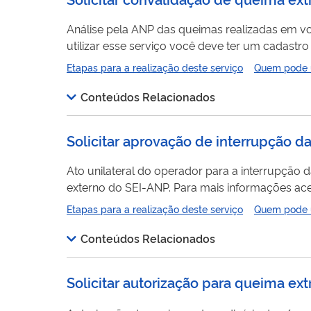
Análise pela ANP das queimas realizadas em vol
utilizar esse serviço você deve ter um cadastr
Solicitar cadastro como usuário externo no SEI
Etapas para a realização deste serviço
Quem pode ut
Conteúdos Relacionados
Solicitar aprovação de interrupção d
Ato unilateral do operador para a interrupção da produção. Para utilizar esse serviço você deve te
externo do SEI-ANP. Para mais informações aces
Etapas para a realização deste serviço
Quem pode ut
Conteúdos Relacionados
Solicitar autorização para queima ext