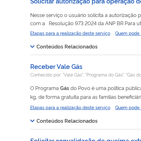
Solicitar autorização para operação
Nesse serviço o usuário solicita a autorizaçã
com a Resolução 973 2024 da ANP BR Para utilizar esse serviço você deve ter um cadastro como usuário externo do SEI-ANP.
Para mais informações acesse o serviço " Solic
Etapas para a realização deste serviço
Quem pode ut
Conteúdos Relacionados
Receber Vale Gás
Conhecido por:
"Vale Gás", "Programa do Gás", "Gás d
O Programa
Gás
do Povo é uma política pública
kg, de forma gratuita para as famílias benefic
ao botijão de
gás
visa reduzir a dependência de 
Etapas para a realização deste serviço
Quem pode ut
especialmente de mulheres e crianças, que são 
Conteúdos Relacionados
Solicitar convalidação de queima extr