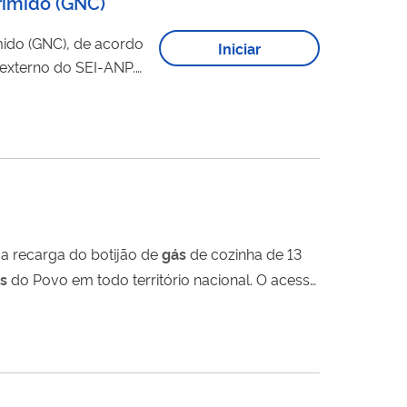
rimido (GNC)
ido (GNC), de acordo
Iniciar
 a recarga do botijão de
gás
de cozinha de 13
s
do Povo em todo território nacional. O acesso
sas, proteger a saúde das famílias,