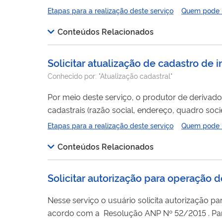
Solicitar cadastro como usuário externo no SEI
Etapas para a realização deste serviço
Quem pode ut
Conteúdos Relacionados
Solicitar atualização de cadastro de 
Conhecido por:
"Atualização cadastral"
Por meio deste serviço, o produtor de derivad
cadastrais (razão social, endereço, quadro soci
Etapas para a realização deste serviço
Quem pode ut
Nacional d
Conteúdos Relacionados
Solicitar autorização para operação 
Nesse serviço o usuário solicita autorização p
acordo com a Resolução ANP Nº 52/2015 . Para utilizar esse serviço você deve ter um cadastro como usuário externo do SEI-