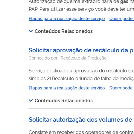
Autorização de queima extraordinária de
gás
na
PAP. Para utilizar esse serviço você deve ter um cadastro como usuário externo do SEI-ANP. Para mais informações acesse o
serviço " Solicitar cadastro como usuário exter
Etapas para a realização deste serviço
Quem pode ut
Conteúdos Relacionados
Solicitar aprovação de recálculo da 
Conhecido por:
"Recálculo da Produção"
Serviço destinado à aprovação do recálculo (c
simples 2) Recálculo oriundo de falha de medição previsível ou 3) Recálculo de rateio ou volume de água. Para utilizar esse
serviço você deve ter um cadastro como usuário
Etapas para a realização deste serviço
Quem pode ut
cadastro como usuário externo no SEI-ANP ".
Conteúdos Relacionados
Solicitar autorização dos volumes de
Consiste em receber dos operadores de contrat