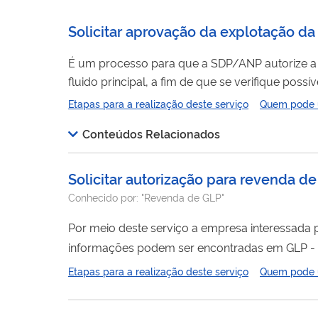
Solicitar aprovação da explotação da
É um processo para que a SDP/ANP autorize a
fluido principal, a fim de que se verifique possível impacto
você deve ter um cadastro como usuário extern
Etapas para a realização deste serviço
Quem pode ut
usuário externo no SEI-ANP ".
Conteúdos Relacionados
Solicitar autorização para revenda de
Conhecido por:
"Revenda de GLP"
Por meio deste serviço a empresa interessada 
informações
Etapas para a realização deste serviço
Quem pode ut