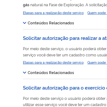
gás
natural na Fase de Exploração. A solicitaç
Exploração em termos de volume de queima 
Etapas para a realização deste serviço
Quem pode ut
externo do SEI-ANP. Para mais informações aces
Conteúdos Relacionados
Solicitar autorização para realizar a
Por meio deste serviço, o usuário poderá obte
serviço você deve ter um cadastro como usuário
cadastro como usuário externo no SEI-ANP ".
Etapas para a realização deste serviço
Quem pode ut
Conteúdos Relacionados
Solicitar autorização para o exercíci
Por meio deste serviço o usuário poderá obter 
utilizar esse serviço você deve ter um cadastr