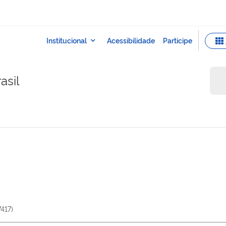
asil
7417
)