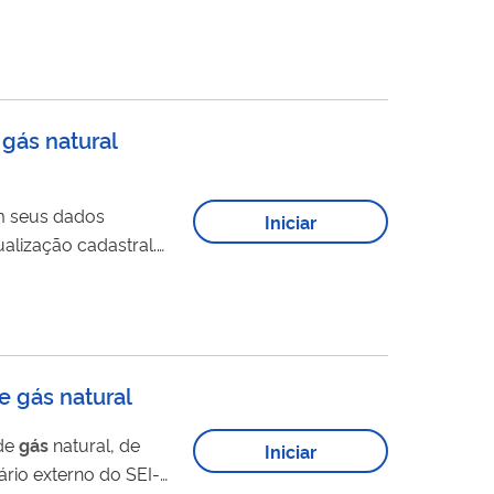
 gás natural
em seus dados
Iniciar
ualização cadastral.
ás
natural - Agência
 usuário externo do SEI-ANP....
e gás natural
 de
gás
natural, de
Iniciar