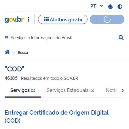
Serviços e Informações do Brasil
Abrir menu principal de navegação
Você está aqui:
Página Inicial
Busca
Busca
COD
46185
Resultado
s
em
todo o
GOV.BR
Serviços
Serviços Estaduais
Notícias
(
1
)
(
5
)
(
6
Entregar Certificado de Origem Digital
(
COD
)