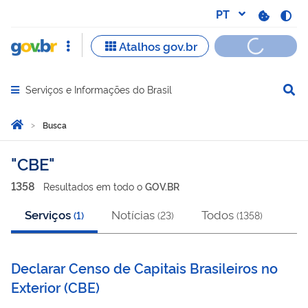
Serviços e Informações do Brasil
Abrir menu principal de navegação
Você está aqui:
Página Inicial
Busca
Busca
CBE
1358
Resultado
s
em
todo o
GOV.BR
Serviços
Notícias
Todos
(
1
)
(
23
)
(
1358
)
Declarar Censo de Capitais Brasileiros no
Exterior
(
CBE
)