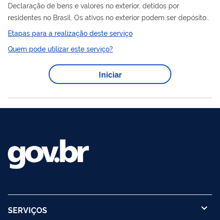
Declaração de bens e valores no exterior, detidos por
residentes no Brasil. Os ativos no exterior podem ser depósitos,
imóveis, participações em empresas e fundos de investimento,
Etapas para a realização deste serviço
títulos de dívida, créditos comerciais, empréstimos e
Quem pode utilizar este serviço?
derivativos, entre outros. Essas informações ajudam o Banco
Central (BC) a entender o volume de investimento brasileiro no
Iniciar
exterior, atender compromissos internacionais de fornecimento
de estatísticas macroeconômicas e subsidiam a formulação de
política...
SERVIÇOS