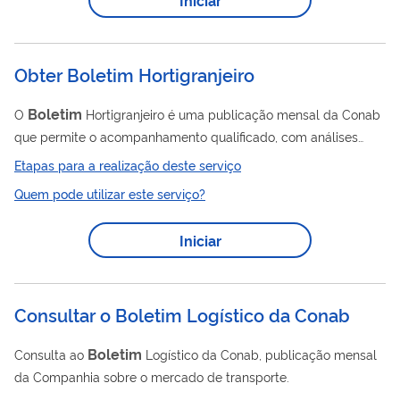
Obter Boletim Hortigranjeiro
Boletim
O
Hortigranjeiro é uma publicação mensal da Conab
que permite o acompanhamento qualificado, com análises
completas do Mercado Hortigranjeiro do país, somando mais
Etapas para a realização deste serviço
de mil variedades de produtos. O Prohort possui a informação
Quem pode utilizar este serviço?
Boletim
como uma de suas principais ferramentas sendo o
Hortigranjeiro um instrumento qualificado sobre a
Iniciar
comercialização dos produtos em entrepostos públicos,
oferecendo análises conjunturais para o acompanhamento do
mercado e a tomada de decisões.
Consultar o Boletim Logístico da Conab
Boletim
Consulta ao
Logístico da Conab, publicação mensal
da Companhia sobre o mercado de transporte.