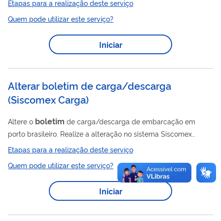
Etapas para a realização deste serviço
Quem pode utilizar este serviço?
Iniciar
Alterar boletim de carga/descarga
(
Siscomex Carga
)
boletim
Altere o
de carga/descarga de embarcação em
porto brasileiro. Realize a alteração no sistema Siscomex
Boletim
Carga se você verificou algo errado no
de
Etapas para a realização deste serviço
Carga/Descarga da embarcação. Você também pode solicitar
Quem pode utilizar este serviço?
boletim
que a Receita Federal altere esse
no Siscomex-
Carga. As orientações estão no manual do sistema
Iniciar