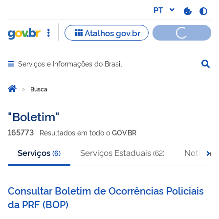
Serviços e Informações do Brasil
Abrir menu principal de navegação
Você está aqui:
Página Inicial
Busca
Busca
Boletim
165773
Resultado
s
em
todo o
GOV.BR
Serviços
Serviços Estaduais
Notícias
(
6
)
(
62
)
(
Consultar Boletim de Ocorrências Policiais
da PRF
(
BOP
)