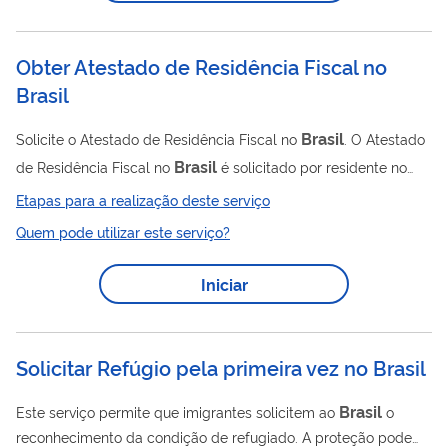
emolumentos consulares, Certificado Internacional de
Imunização - quando...
Obter Atestado de Residência Fiscal no
Brasil
Brasil
Solicite o Atestado de Residência Fiscal no
. O Atestado
Brasil
de Residência Fiscal no
é solicitado por residente no
Brasil
(Pessoa Física ou Pessoa Jurídica) que prestou serviços
Etapas para a realização deste serviço
e recebeu rendimentos no exterior e pretende ser tributado no
Quem pode utilizar este serviço?
Brasil
. O formulário, depois de emitido pela Receita Federal,
deverá ser encaminhado pela pessoa interessada, à fonte
Iniciar
pagadora dos serviços no exterior.
Solicitar Refúgio pela primeira vez no Brasil
Brasil
Este serviço permite que imigrantes solicitem ao
o
reconhecimento da condição de refugiado. A proteção pode