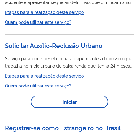
acidente e apresentar sequelas definitivas que diminuam a sua
capacidade para o trabalho. Essa situação é avaliada pela
Etapas para a realização deste serviço
perícia médica do INSS. A pessoa que recebe esse benefício
Quem pode utilizar este serviço?
pode continuar trabalhando. Este pedido é iniciado totalmente
pela internet, você não precisa ir ao INSS. Durante a análise,
você poderá ser chamado para perícia médica.
Solicitar Auxílio-Reclusão Urbano
Serviço para pedir benefício para dependentes da pessoa que
trabalha no meio urbano de baixa renda que: tenha 24 meses
de atividade urbana reconhecida pelo INSS; esteja preso em
Etapas para a realização deste serviço
regime fechado ou em regime semiaberto (se preso até
Quem pode utilizar este serviço?
17/01/2019); a média das suas contribuições nos 12 meses,
antes de ser preso, esteja dentro do limite estabelecido na
Iniciar
legislação; não receba salário ou benefício do INSS durante a
prisão. Este pedido é realizado totalmente pela internet,...
Registrar-se como Estrangeiro no Brasil