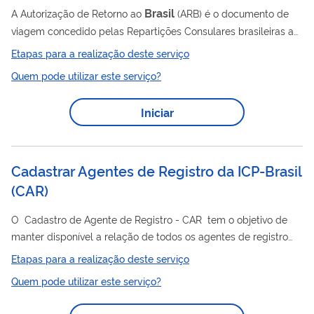
Brasil
A Autorização de Retorno ao
(ARB) é o documento de
viagem concedido pelas Repartições Consulares brasileiras a
Brasil
nacionais brasileiros e estrangeiros residentes no
, que,
Etapas para a realização deste serviço
estando no exterior e necessitando regressar ao território
Quem pode utilizar este serviço?
nacional, não preencham os requisitos para a obtenção de
passaporte. Será inscrito no campo "observação" o termo
Iniciar
Brasil
"Retorno ao
via (cidade de escala ou trânsito)" quando
for o caso. Aos nacionais brasileiros que não possam
apresentar a...
Cadastrar Agentes de Registro da ICP-Brasil
(
CAR
)
O Cadastro de Agente de Registro - CAR tem o objetivo de
manter disponível a relação de todos os agentes de registro
Brasil
que atuam no âmbito da ICP-
, possibilitando apoio no
Etapas para a realização deste serviço
controle desses atores nas atividades de auditoria e
Quem pode utilizar este serviço?
fiscalização do ITI, sem implicação em qualquer
responsabilização pelos vínculos estabelecidos. Somente os