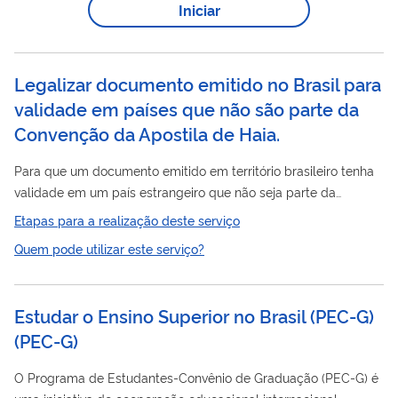
Iniciar
dando assessoria técnica às empresas que as receberão –
estes cursos estão disponíveis para alunos do Colégio de
Aplicação e para pessoas surdas da...
Legalizar documento emitido no Brasil para
validade em países que não são parte da
Convenção da Apostila de Haia.
Para que um documento emitido em território brasileiro tenha
validade em um país estrangeiro que não seja parte da
Convenção da Apostila, ele precisa passar por procedimentos
Etapas para a realização deste serviço
específicos, conhecidos como legalização de documentos.
Quem pode utilizar este serviço?
Esse procedimento envolve, principalmente, duas etapas
sequenciais: 1) a "legalização", feita junto ao Ministério das
Relações Exteriores ou um de seus Escritórios Regionais; 2) a
Estudar o Ensino Superior no Brasil (PEC-G)
"consularização", feita junto à Repartição Consular do país ao
(
PEC-G
)
qual o documento...
O Programa de Estudantes-Convênio de Graduação (PEC-G) é