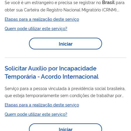
Brasil
Se você é um estrangeiro e precisa se registrar no
para
obter sua Carteira de Registro Nacional Migratório (CRNM),
siga as orientações abaixo. Esse registro é necessário para:
Etapas para a realização deste serviço
Quem tem visto temporário; Quem recebeu autorização de
Quem pode utilizar este serviço?
residência (publicada no Diário Oficial da União); Refugiados,
apátridas ou asilados, que já foram reconhecidos pelas
Iniciar
autoridades competentes. O registro é um processo de
identificação, com coleta de dados pessoais e biométricos
(como...
Solicitar Auxílio por Incapacidade
Temporária - Acordo Internacional
Serviço para a pessoa vinculada à previdência social brasileira,
que esteja temporariamente sem condições de trabalhar por
motivo de doença e que tenha trabalhado em país que possui
Etapas para a realização deste serviço
Brasil
acordo internacional com o
. Este pedido é realizado
Quem pode utilizar este serviço?
totalmente pela internet, você não precisa ir ao INSS.
Iniciar