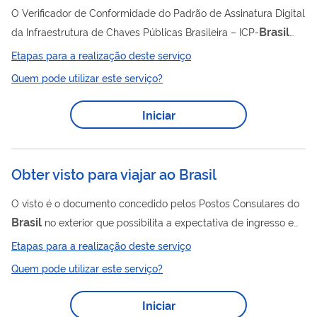
O Verificador de Conformidade do Padrão de Assinatura Digital
Brasil
da Infraestrutura de Chaves Públicas Brasileira – ICP-
permite testar a conformidade da assinatura digital existente
Etapas para a realização deste serviço
em um arquivo assinado em relação à regulamentação da ICP-
Quem pode utilizar este serviço?
Brasil
e com as definições contidas na Medida Provisória nº
Brasil
2.200-2 , de 24 de Agosto de 2001, que instituiu a ICP-
.
Iniciar
Esse Verificador de Conformidade se destina...
Obter visto para viajar ao Brasil
O visto é o documento concedido pelos Postos Consulares do
Brasil
no exterior que possibilita a expectativa de ingresso e
estada de estrangeiros no território nacional, desde que
Etapas para a realização deste serviço
satisfeitas as condições previstas na legislação vigente. Para
Quem pode utilizar este serviço?
solicitar o visto, o cidadão estrangeiro deverá apresentar o
Formulário de Pedido de Visto devidamente preenchido,
Iniciar
documento de viagem válido, comprovante de pagamento dos