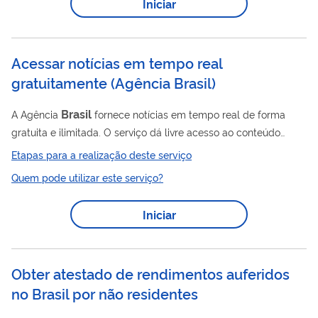
Iniciar
Agentes de Registro relacionados na lista disponibilizada no
site do ITI poderão ter acesso aos sistemas de emissão de
certificados digitais. A relação é...
Acessar notícias em tempo real
gratuitamente
(
Agência Brasil
)
Brasil
A Agência
fornece notícias em tempo real de forma
gratuita e ilimitada. O serviço dá livre acesso ao conteúdo
jornalístico disponibilizado para qualquer cidadão no endereço
Etapas para a realização deste serviço
https://agenciabrasil.ebc.com.br/ . O conteúdo jornalístico
Quem pode utilizar este serviço?
pode ser reproduzido em outros sites, jornais regionais e de
Brasil
cidades do interior do
, bem como para a mídia
Iniciar
internacional. A reprodução é permitida, desde que a Agência
Brasil
seja citada nos créditos do conteúdo. O material da
Brasil
Agência
é...
Obter atestado de rendimentos auferidos
no Brasil por não residentes