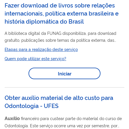
Fazer download de livros sobre relações
internacionais, política externa brasileira e
história diplomática do Brasil
A biblioteca digital da FUNAG disponibiliza, para download
gratuito, publicações sobre temas da política externa, das
Brasil
relações internacionais e da história diplomática do
.
Etapas para a realização deste serviço
Trata-se da maior biblioteca digital gratuita sobre o tema das
Quem pode utilizar este serviço?
Brasil
relações internacionais no
. Estão disponíveis mais de
800 obras em português, inglês e espanhol, nos formatos PDF,
Iniciar
EPUB e MOBI.
Obter auxílio material de alto custo para
Odontologia - UFES
Auxílio
financeiro para custear parte do material do curso de
Odontologia. Este serviço ocorre uma vez por semestre, por