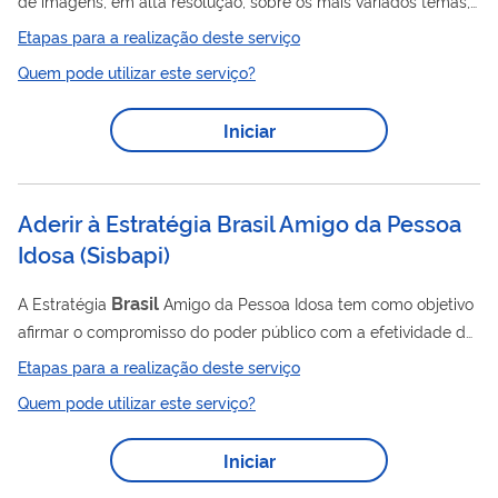
de imagens, em alta resolução, sobre os mais variados temas,
com cobertura fotojornalística desde 1964. Disponível no
Etapas para a realização deste serviço
endereço https://agenciabrasil.ebc.com.br/fotos , o conteúdo
Quem pode utilizar este serviço?
público e gratuito tem acesso ilimitado e é utilizado pela mídia
nacional e internacional para alimentar jornais e sites de
Iniciar
notícias. O banco de imagens é atualizado diariamente. A cada
mês, o interessado conta com novas opções disponibilizadas
em alta...
Aderir à Estratégia Brasil Amigo da Pessoa
Idosa
(
Sisbapi
)
Brasil
A Estratégia
Amigo da Pessoa Idosa tem como objetivo
afirmar o compromisso do poder público com a efetividade do
Estatuto do Idoso (Lei n° 10.741/2003), garantindo o exercício
Etapas para a realização deste serviço
dos direitos das pessoas idosas e propondo políticas públicas
Quem pode utilizar este serviço?
para as especificidades deste grupo populacional.
Iniciar