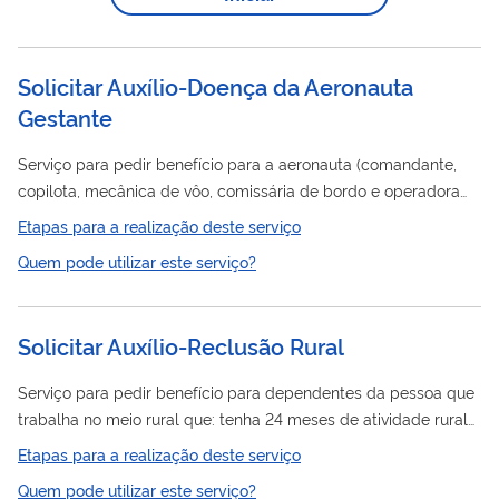
Solicitar Auxílio-Doença da Aeronauta
Gestante
Serviço para pedir benefício para a aeronauta (comandante,
copilota, mecânica de vôo, comissária de bordo e operadora
de equipamentos especiais) que precise se afastar do trabalho
Etapas para a realização deste serviço
Brasil
por causa da gravidez. Este serviço atende a todo o
Quem pode utilizar este serviço?
conforme a decisão judicial nº 1010661-45.2017.4.01.3400/DF.
Este pedido é realizado totalmente à distância, você não
precisa ir ao INSS.
Solicitar Auxílio-Reclusão Rural
Serviço para pedir benefício para dependentes da pessoa que
trabalha no meio rural que: tenha 24 meses de atividade rural
reconhecida pelo INSS; esteja preso em regime fechado ou em
Etapas para a realização deste serviço
regime semiaberto (se preso até 17/01/2019); a média das
Quem pode utilizar este serviço?
suas contribuições nos 12 meses, antes de ser preso, esteja