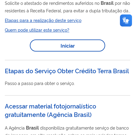
Brasil
Solicite o atestado de rendimentos auferidos no
por não
residentes à Receita Federal, para evitar a dupla tributação da
Brasil
sua renda. Para poder compensar impostos pagos no
Etapas para a realização deste serviço
em outro país, você (residente no exterior) pode precisar
Quem pode utilizar este serviço?
Brasil
do atestado de rendimentos no
, que é certificado pela
Receita Federal. O atestado serve para comprovar os
Iniciar
Brasil
rendimentos pagos ou creditados no
a pessoas ou
empresas que moram no exterior. Ele também informa o valor
do Imposto de Renda...
Etapas do Serviço Obter Crédito Terra Brasil
Passo a passo para obter o serviço.
Acessar material fotojornalístico
gratuitamente
(
Agência Brasil
)
Brasil
A Agência
disponibiliza gratuitamente serviço de banco