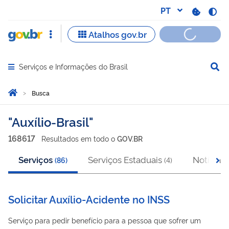
Serviços e Informações do Brasil
Abrir menu principal de navegação
Você está aqui:
Página Inicial
Busca
Busca
Auxílio-Brasil
168617
Resultado
s
em
todo o
GOV.BR
Serviços
Serviços Estaduais
Notícias
(
86
)
(
4
)
(
Solicitar Auxílio-Acidente no INSS
Serviço para pedir benefício para a pessoa que sofrer um