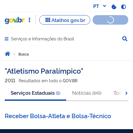
Serviços e Informações do Brasil
Abrir menu principal de navegação
Você está aqui:
Página Inicial
Busca
Busca
Atletismo Paralímpico
2011
Resultado
s
em
todo o
GOV.BR
Serviços Estaduais
Notícias
Todos
(
1
)
(
849
)
(
2
Receber Bolsa-Atleta e Bolsa-Técnico