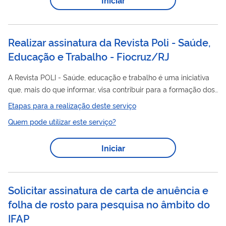
Assinatura
: TV a Cabo - TVC, Serviço de Distribuição de
Sinais Multiponto Multicanais - MMDS, Serviço de Distribuição
de Sinais de Televisão e de...
Realizar assinatura da Revista Poli - Saúde,
Educação e Trabalho - Fiocruz/RJ
A Revista POLI - Saúde, educação e trabalho é uma iniciativa
que, mais do que informar, visa contribuir para a formação dos
sujeitos - profissionais, estudantes, professores, gestores - que
Etapas para a realização deste serviço
atuam na interface entre essas três áreas. Desenvolvida por
Quem pode utilizar este serviço?
uma instituição pública, ela não tem foco exclusivamente
institucional: é um jornalismo público a serviço do
Iniciar
fortalecimento da Educação Profissional em Saúde. A revista é
assinatura
publicada em meio físico e digital. A
oferecida
gratuitamente é da...
Solicitar assinatura de carta de anuência e
folha de rosto para pesquisa no âmbito do
IFAP