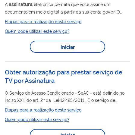
assinatura
A
eletrônica permite que você assine um
documento em meio digital a partir da sua conta gov.br. O
assinatura
documento com a
digital tem a mesma validade
Etapas para a realização deste serviço
assinatura
de um documento com
física e é regulamentado
Quem pode utilizar este serviço?
pelo Decreto Nº 10.543, de 13/11/2020 .
Iniciar
Obter autorização para prestar serviço de
TV por Assinatura
O Serviço de Acesso Condicionado - SeAC - está definido no
inciso XXIII do art. 2º da Lei 12.485/2011 . É o serviço de
telecomunicações de interesse coletivo prestado no regime
Etapas para a realização deste serviço
privado, destinado à distribuição de conteúdos audiovisuais na
Quem pode utilizar este serviço?
forma de pacotes de canais de programação. O SeAC é o
serviço sucedâneo dos atuais Serviços de Televisão por
Iniciar