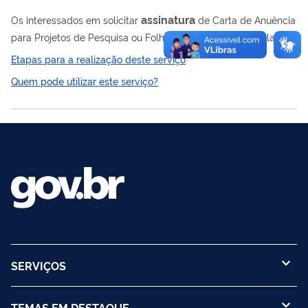
assinatura
Os interessados em solicitar
de Carta de Anuência
para Projetos de Pesquisa ou Folha de Rosto (Emitida pela
Plataforma Brasil) para realizar pesquisa no âmbito do IFAP,
Etapas para a realização deste serviço
deverão realizar solicitação através deste serviço.
Quem pode utilizar este serviço?
SERVIÇOS
TEMAS EM DESTAQUE