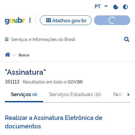
Serviços e Informações do Brasil
Abrir menu principal de navegação
Você está aqui:
Página Inicial
Busca
Busca
Assinatura
351113
Resultado
s
em
todo o
GOV.BR
Serviços
Serviços Estaduais
Notícias
(
4
)
(
32
)
(
Realizar a Assinatura Eletrônica de
documentos