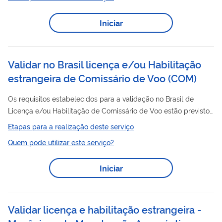
de aeronavegabilidade e de proteção ambiental.
Iniciar
Validar no Brasil licença e/ou Habilitação
estrangeira de Comissário de Voo
(
COM
)
Os requisitos estabelecidos para a validação no Brasil de
Licença e/ou Habilitação de Comissário de Voo estão previstos
no RBAC 63.35. Sem prejuízo do cumprimento das leis de
Etapas para a realização deste serviço
imigração e trabalhistas do Brasil, a ANAC pode convalidar
Quem pode utilizar este serviço?
estrangeira
uma licença
emitida por Estado membro da
Organização de Aviação Civil Internacional se tal Estado
Iniciar
reciprocamente aceitar a convalidação de licenças brasileiras.
Para tal, será emitida uma licença brasileira correspondente à
licença original. Na...
Validar licença e habilitação estrangeira -