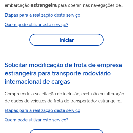
estrangeira
embarcação
para operar nas navegações de
cabotagem, longo curso, apoio marítimo e apoio portuário.
Etapas para a realização deste serviço
Solicitação de autorização para afretamento de embarcação
Quem pode utilizar este serviço?
estrangeira
, por viagem ou por tempo, para operar na
navegação interior de percurso nacional ou internacional. O
Iniciar
interessado poderá obter Autorização de Afretamento – AA,
Certificado de Autorização de Afretamento – CAA, Certificado
de Liberação de...
Solicitar modificação de frota de empresa
estrangeira para transporte rodoviário
internacional de cargas
Compreende a solicitação de inclusão, exclusão ou alteração
de dados de veículos da frota de transportador estrangeiro
que detenha Licença Complementar, concedida pela Agência
Etapas para a realização deste serviço
Nacional de Transportes Terrestres – ANTT, para realização de
Quem pode utilizar este serviço?
transporte rodoviário internacional de cargas.