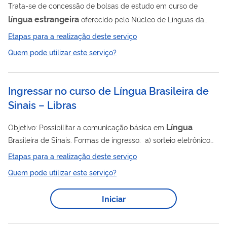
Trata-se de concessão de bolsas de estudo em curso de
língua
estrangeira
oferecido pelo Núcleo de Línguas da
Universidade Federal do Espírito Santo ( UFES).
Etapas para a realização deste serviço
Quem pode utilizar este serviço?
Ingressar no curso de Língua Brasileira de
Sinais – Libras
Língua
Objetivo: Possibilitar a comunicação básica em
Brasileira de Sinais. Formas de ingresso: a) sorteio eletrônico
de vagas de ampla concorrência para o Módulo I, regido por
Etapas para a realização deste serviço
edital de inscrição semestral, divulgado em link ; b) sorteio
Quem pode utilizar este serviço?
eletrônico de vagas de ampla concorrência para avaliação de
nivelamento de candidatos que já tenham algum
Iniciar
conhecimento de Libras para matrícula nos Módulos II a V,
regido por edital de inscrição semestral, divulgado em link ;
c)...