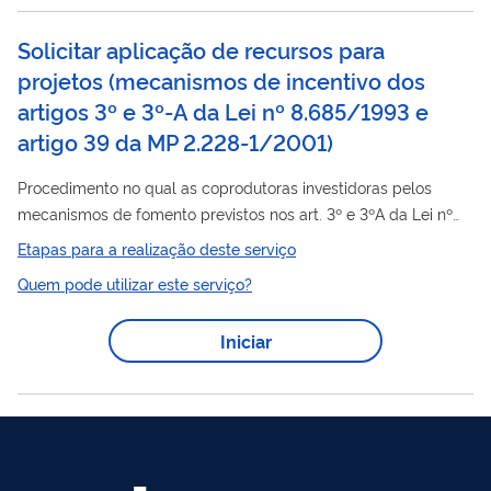
RBAC 65.52(e)) que lhe tenham sido...
Solicitar aplicação de recursos para
projetos (mecanismos de incentivo dos
artigos 3º e 3º-A da Lei nº 8.685/1993 e
artigo 39 da MP 2.228-1/2001)
Procedimento no qual as coprodutoras investidoras pelos
mecanismos de fomento previstos nos art. 3º e 3ºA da Lei nº
8.685/1993, e art. 39, inciso X, da MP 2.228-1/2001, aplicam
Etapas para a realização deste serviço
recursos incentivados disponíveis em suas contas de
Quem pode utilizar este serviço?
recolhimento nos projetos audiovisuais aprovados pela Ancine.
Iniciar