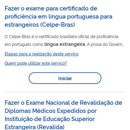
Fazer o exame para certificado de
proficiência em língua portuguesa para
estrangeiros
(
Celpe-Bras
)
O Celpe-Bras é o certificado brasileiro oficial de proficiência
língua
estrangeira
em português como
. A prova do Governo
Federal é aplicada semestralmente pelo Instituto Nacional de
Etapas para a realização deste serviço
Estudos e Pesquisas Educacionais Anísio Teixeira (Inep), com
Quem pode utilizar este serviço?
apoio do Ministério da Educação (MEC) e em parceria com o
Ministério das Relações Exteriores (MRE). As provas são
Iniciar
realizadas em postos aplicadores credenciados no Brasil e no
exterior, como instituições de educação superior,
representações diplomáticas,...
Fazer o Exame Nacional de Revalidação de
Diplomas Médicos Expedidos por
Instituição de Educação Superior
Estrangeira
(
Revalida
)