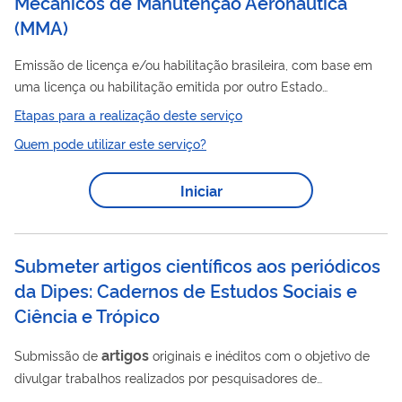
Mecânicos de Manutenção Aeronáutica
(
MMA
)
Emissão de licença e/ou habilitação brasileira, com base em
uma licença ou habilitação emitida por outro Estado
contratante da Organização de Aviação Civil Internacional -
Etapas para a realização deste serviço
OACI. Para obtenção da licença e/ou habilitação brasileira é
Quem pode utilizar este serviço?
necessário que o profissional seja titular de licença e/ou
estrangeira
habilitação
de Mecânico de Manutenção
Iniciar
Aeronáutica (MMA) e realize o exame prático (cheque) no Brasil.
Clique aqui para acessar a lista de CTAC homologados ou
validados pela ANAC. ...
Submeter artigos científicos aos periódicos
da Dipes: Cadernos de Estudos Sociais e
Ciência e Trópico
artigos
Submissão de
originais e inéditos com o objetivo de
divulgar trabalhos realizados por pesquisadores de
universidades e instituições de pesquisa do Brasil e do exterior.