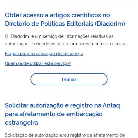
Obter acesso a artigos científicos no
Diretório de Políticas Editoriais
(
Diadorim
)
O Diadorim é um serviço de informações relativas às
autorizações concedidas para o armazenamento e o acesso
artigos
dos
das revistas brasileiras em repositórios digitais de
Etapas para a realização deste serviço
acesso aberto.
Quem pode utilizar este serviço?
Iniciar
Solicitar autorização e registro na Antaq
para afretamento de embarcação
estrangeira
Solicitação de autorização e/ou registro de afretamento de