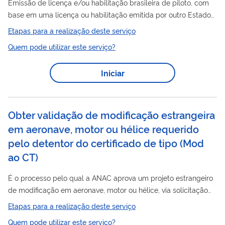
Emissão de licença e/ou habilitação brasileira de piloto, com
base em uma licença ou habilitação emitida por outro Estado
contratante da Organização de Aviação Civil Internacional -
Etapas para a realização deste serviço
OACI. Para obtenção da licença e/ou habilitação brasileira é
Quem pode utilizar este serviço?
necessário que o profissional, titular de licença e/ou
estrangeira
habilitação
de piloto, obtenha o Certificado
Iniciar
Médico Aeronáutico (CMA) brasileiro pertinente, seja aprovado
em exame teórico de regulamentos da ANAC, obtenha a
experiência recente junto a...
Obter validação de modificação estrangeira
em aeronave, motor ou hélice requerido
pelo detentor do certificado de tipo
(
Mod
ao CT
)
É o processo pelo qual a ANAC aprova um projeto estrangeiro
de modificação em aeronave, motor ou hélice, via solicitação
do detentor do Certificado de Tipo (CT) estrangeiro, com o
Etapas para a realização deste serviço
objetivo de avaliar o cumprimento com os requisitos brasileiros
Quem pode utilizar este serviço?