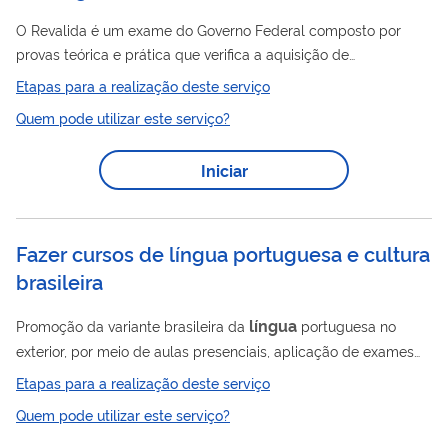
O Revalida é um exame do Governo Federal composto por
provas teórica e prática que verifica a aquisição de
conhecimentos, habilidades e competências exigidas para o
Etapas para a realização deste serviço
exercício da medicina. O exame subsidia o processo de
Quem pode utilizar este serviço?
revalidação dos diplomas de médicos que se formaram no
exterior e querem atuar no Brasil. O exame unificado é aplicado
Iniciar
em âmbito nacional para avaliar as habilidades teóricas e
clínicas dos médicos de acordo com as exigências de
formação correspondentes aos diplomas de...
Fazer cursos de língua portuguesa e cultura
brasileira
língua
Promoção da variante brasileira da
portuguesa no
exterior, por meio de aulas presenciais, aplicação de exames
de proficiência do idioma e projetos voltados para o português
Etapas para a realização deste serviço
língua
como
de herança, além da realização de eventos de
Quem pode utilizar este serviço?
divulgação da cultura brasileira