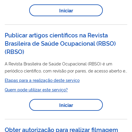
Iniciar
Publicar artigos científicos na Revista
Brasileira de Saúde Ocupacional (RBSO)
(
RBSO
)
A Revista Brasileira de Saúde Ocupacional (RBSO) é um
periódico científico, com revisão por pares, de acesso aberto e
gratuito, editado e publicado pela Fundacentro desde 1973.
Etapas para a realização deste serviço
artigos
Destina-se à difusão de
originais sobre Segurança e
Quem pode utilizar este serviço?
Saúde do Trabalhador (SST) cujo conteúdo venha a contribuir
para o entendimento e a melhoria das condições de trabalho,
Iniciar
para a prevenção de acidentes e doenças do trabalho e para
subsidiar a discussão e a definição de políticas públicas
relacionadas ao tema. ...
Obter autorização para realizar filmagem