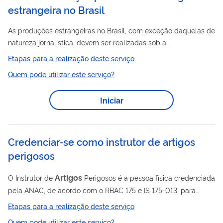
estrangeira no Brasil
As produções estrangeiras no Brasil, com exceção daquelas de
natureza jornalística, devem ser realizadas sob a
responsabilidade de empresa produtora brasileira registrada
Etapas para a realização deste serviço
na ANCINE, que fará a comunicação prévia à ANCINE, em
Quem pode utilizar este serviço?
consonância com a Instrução Normativa nº 79 da ANCINE, de
15 de outubro de 2008.
Iniciar
Credenciar-se como instrutor de artigos
perigosos
Artigos
O Instrutor de
Perigosos é a pessoa física credenciada
pela ANAC, de acordo com o RBAC 175 e IS 175-013, para
artigos
ministrar treinamentos de
perigosos. O instrutor deve
Etapas para a realização deste serviço
Artigos
ser familiarizado com os procedimentos do Manual de
Quem pode utilizar este serviço?