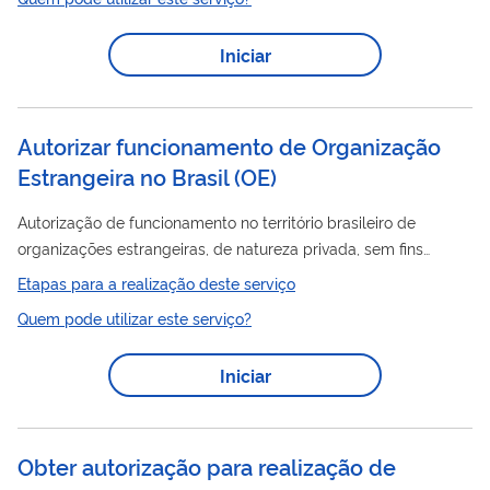
Perigosos (MAP), bem como os assuntos relacionados ao
artigos
transporte aéreo de
perigosos e presentes no RBAC
Iniciar
175. Este serviço tem como objetivo viabilizar o processo de
credenciamento de instrutores, desde o envio e análise das
documentações, avaliações...
Autorizar funcionamento de Organização
Estrangeira no Brasil (OE)
Autorização de funcionamento no território brasileiro de
organizações estrangeiras, de natureza privada, sem fins
lucrativos, destinadas exclusivamente à consecução de fins de
Etapas para a realização deste serviço
interesse coletivo, que tenham sido regularmente constituídas
Quem pode utilizar este serviço?
de acordo com a legislação do seu país de origem e que
pretendam funcionar no Brasil.
Iniciar
Obter autorização para realização de