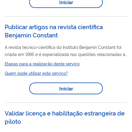
Iniciar
Publicar artigos na revista científica
Benjamin Constant
A revista técnico-científica do Instituto Benjamin Constant foi
criada em 1995 e é especializada nas questões relacionadas à
deficiência visual; deficiência visual associada a outras
Etapas para a realização deste serviço
deficiências e à surdocegueira. O objetivo da revista é publicar
Quem pode utilizar este serviço?
trabalhos inéditos, de autores brasileiros e estrangeiros, que
contribuam para o conhecimento e o desenvolvimento do
Iniciar
pensamento crítico e da pesquisa, na área de conhecimento
interdisciplinar nas temáticas da deficiência visual, da
deficiência visual...
Validar licença e habilitação estrangeira de
piloto