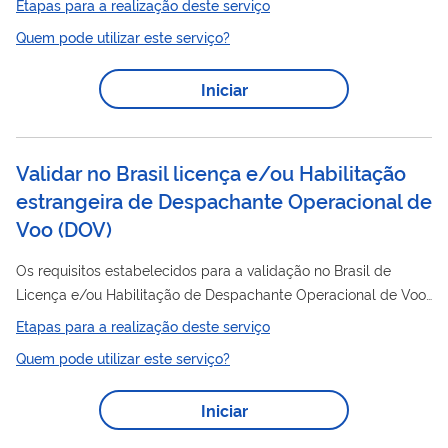
Etapas para a realização deste serviço
Quem pode utilizar este serviço?
Iniciar
Validar no Brasil licença e/ou Habilitação
estrangeira de Despachante Operacional de
Voo
(
DOV
)
Os requisitos estabelecidos para a validação no Brasil de
Licença e/ou Habilitação de Despachante Operacional de Voo
estão previstos no RBAC 65.4. Uma pessoa somente pode
Etapas para a realização deste serviço
atuar como despachante operacional de voo com relação a
Quem pode utilizar este serviço?
uma aeronave civil de matrícula brasileira, ou quando
requerido por RBAC, se for titular e tiver em seu poder uma
Iniciar
licença vigente com as correspondentes habilitações de tipo
válidas (considerando o prazo de tolerância estabelecido no