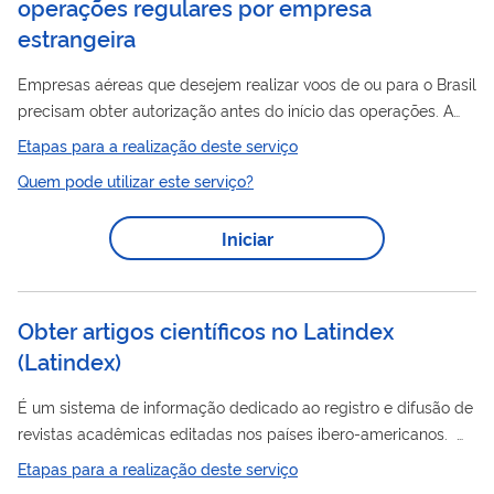
operações regulares por empresa
estrangeira
Empresas aéreas que desejem realizar voos de ou para o Brasil
precisam obter autorização antes do início das operações. A
autorização para operações regulares é destinada a empresas
Etapas para a realização deste serviço
que desejem operar com frequência elevada ou regularidade.
Quem pode utilizar este serviço?
Empresas que desejem operar até 4 (quatro) frequências
mensais por até 9 (nove) meses ou até 15 (quinze) frequências
Iniciar
mensais por até 3 (três) meses, a cada período de 12 (doze)
meses, podem solicitar a autorização para operações não
regulares, de emissão...
Obter artigos científicos no Latindex
(
Latindex
)
É um sistema de informação dedicado ao registro e difusão de
revistas acadêmicas editadas nos países ibero-americanos.
Público: Os usuários do Latindex são todos aqueles que
Etapas para a realização deste serviço
utilizam, fazem intercâmbio e geram informação científica.