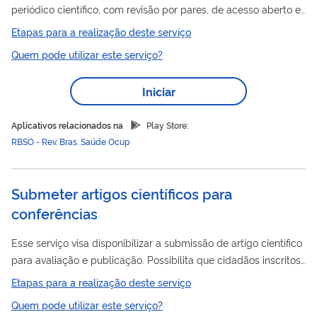
periódico científico, com revisão por pares, de acesso aberto e
gratuito, editado e publicado pela Fundacentro desde 1973.
Etapas para a realização deste serviço
artigos
Destina-se à difusão de
originais sobre Segurança e
Quem pode utilizar este serviço?
Saúde do Trabalhador (SST) cujo conteúdo venha a contribuir
para o entendimento e a melhoria das condições de trabalho,
Iniciar
para a prevenção de acidentes e doenças do trabalho e para
subsidiar a discussão e a definição de políticas públicas
Aplicativos relacionados na
Play Store:
relacionadas ao tema. ...
RBSO - Rev. Bras. Saúde Ocup
Submeter artigos científicos para
conferências
Esse serviço visa disponibilizar a submissão de artigo científico
para avaliação e publicação. Possibilita que cidadãos inscritos
artigos
em uma conferência submetam
científicos para
Etapas para a realização deste serviço
avaliação e, se aprovados, apresentação no evento.
Quem pode utilizar este serviço?