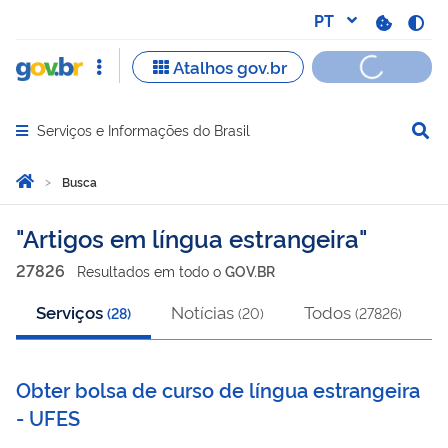
Serviços e Informações do Brasil
Abrir menu principal de navegação
Você está aqui:
Página Inicial
Busca
Busca
Artigos em língua estrangeira
27826
Resultado
s
em
todo o
GOV.BR
Serviços
Notícias
Todos
(
28
)
(
20
)
(
27826
)
Obter bolsa de curso de língua estrangeira
- UFES