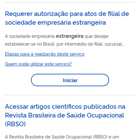
Requerer autorização para atos de filial de
sociedade empresária estrangeira
estrangeira
A sociedade empresária
que desejar
estabelecer-se no Brasil, por intermédio de filial, sucursal,
agência ou estabelecimento deve requerer autorização prévia
Etapas para a realização deste serviço
ao Governo Federal. Para tanto, deverá observar as disposições
Quem pode utilizar este serviço?
do art. 1.134 do Código Civil e art. 1º da Instrução Normativa
DREI nº 77, de 18 de março de 2020. Demais autorizações
Iniciar
Cumpre destacar ainda, que para produzir efeitos no território
brasileiro, qualquer alteração que a sociedade empresária
estrangeira
...
Acessar artigos científicos publicados na
Revista Brasileira de Saúde Ocupacional
(RBSO)
A Revista Brasileira de Saúde Ocupacional (RBSO) é um