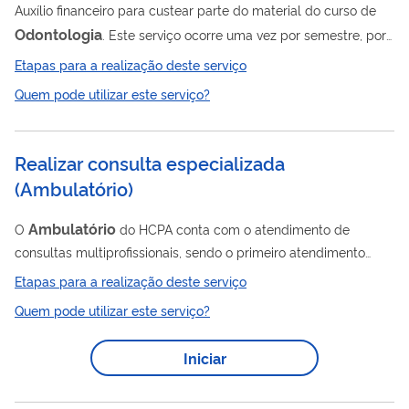
Auxílio financeiro para custear parte do material do curso de
Odontologia
. Este serviço ocorre uma vez por semestre, por
meio de edital próprio.
Etapas para a realização deste serviço
Quem pode utilizar este serviço?
Realizar consulta especializada
(
Ambulatório
)
Ambulatório
O
do HCPA conta com o atendimento de
consultas multiprofissionais, sendo o primeiro atendimento
médico agendado pela Coordenação de Regulação
Etapas para a realização deste serviço
Ambulatorial da Secretaria Municipal de Saúde após a
Quem pode utilizar este serviço?
solicitação realizada pelos serviços de atenção primária à
saúde. A assistência no Hospital de Clínicas, como área de
Iniciar
ensino da Universidade Federal do Rio Grande do Sul (UFRGS),
será prestada por professores da UFRGS e profissionais
contratados, com a participação de residentes e estudantes...