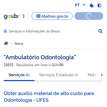
Serviços e Informações do Brasil
Abrir menu principal de navegação
Você está aqui:
Página Inicial
Busca
Busca
Ambulatório Odontologia
11651
Resultado
s
em
todo o
GOV.BR
Serviços
Serviços Estaduais
Notícias
(
6
)
(
1
)
(
4
Obter auxílio material de alto custo para
Odontologia - UFES