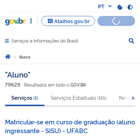
Serviços e Informações do Brasil
Abrir menu principal de navegação
Você está aqui:
Página Inicial
Busca
Busca
Aluno
79629
Resultado
s
em
todo o
GOV.BR
Serviços
Serviços Estaduais
Notícias
(
1
)
(
165
)
Matricular-se em curso de graduação (aluno
ingressante - SISU) - UFABC