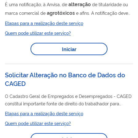
alteração
É uma notificação, à Anvisa, de
de titularidade ou
agrotóxicos
marca comercial de
e afins. A notificação deve
alteração
ser feita após a
junto ao Ministério da Agricultura.
Etapas para a realização deste serviço
Quem pode utilizar este serviço?
Iniciar
Solicitar Alteração no Banco de Dados do
CAGED
O Cadastro Geral de Empregados e Desempregados - CAGED
constitui importante fonte de direito do trabalhador para
comprovação de tempo de serviço para aposentadoria ou
Etapas para a realização deste serviço
experiência de trabalho, dentre outras finalidades. Solicitar
Quem pode utilizar este serviço?
alteração
inclusão,
ou exclusão de vínculos dos
trabalhadores (as) e empresas ou alterações nos dados