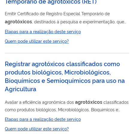
Temporário de agrotóxicos
(
RET
)
Emitir Certificado de Registro Especial Temporário de
agrotóxicos
, destinados à pesquisa e experimentação, que
permite a importação ou produção de quantidade
Etapas para a realização deste serviço
predeterminada para uso nos setores de produção,
Quem pode utilizar este serviço?
armazenamento e beneficiamento de produtos agrícolas, nas
florestas plantadas e nas pastagens, atendidas as diretrizes e
exigências dos Ministérios da Saúde e do Meio Ambiente.
Registrar agrotóxicos classificados como
produtos biológicos, Microbiológicos,
Bioquímicos e Semioquímicos para uso na
Agricultura
agrotóxicos
Avaliar a eficiência agronômica dos
classificados
como produtos biológicos, Microbiológicos, Bioquímicos e
Semioquímicos para uso na Agricultura , nos setores de
Etapas para a realização deste serviço
produção, armazenamento e beneficiamento de produtos
Quem pode utilizar este serviço?
agrícolas, nas florestas plantadas e nas pastagens; e Conceder