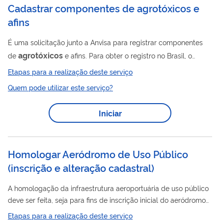
Cadastrar componentes de agrotóxicos e
afins
É uma solicitação junto a Anvisa para registrar componentes
agrotóxicos
de
e afins. Para obter o registro no Brasil, o
agrotóxico deve passar pela avaliação de três órgãos do
Etapas para a realização deste serviço
governo federal: Ministério da Agricultura, Pecuária e
Quem pode utilizar este serviço?
Abastecimento (Mapa), Instituto Brasileiro do Meio Ambiente e
dos Recursos Naturais Renováveis (Ibama) e Anvisa. A Agência
Iniciar
avalia o quão tóxico é o produto para a população e em quais
condições o seu uso é seguro. Clique aqui para saber mais
Homologar Aeródromo de Uso Público
(inscrição e alteração cadastral)
A homologação da infraestrutura aeroportuária de uso público
deve ser feita, seja para fins de inscrição inicial do aeródromo
alteração
no cadastro, abrindo-o ao tráfego aéreo, seja para
Etapas para a realização deste serviço