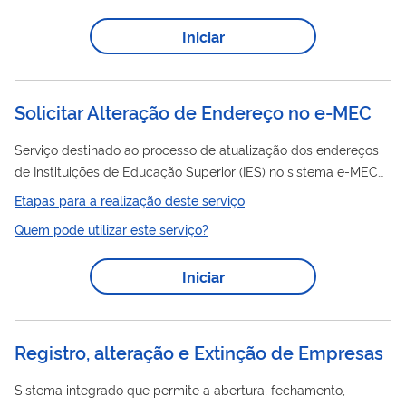
Iniciar
Solicitar Alteração de Endereço no e-MEC
Serviço destinado ao processo de atualização dos endereços
de Instituições de Educação Superior (IES) no sistema e-MEC
em quatro situações: ● Endereço extinto (quando o local não
Etapas para a realização deste serviço
Alteração
existe mais); ●
de sede (mudança do endereço
Quem pode utilizar este serviço?
principal); ● Mudança por prefeitura (ajuste de logradouro por
ação municipal); ● CEP inexistente (inclusão de CEP não
Iniciar
cadastrado). Observação: Para mudança de endereço de
cursos, use o fluxo específico no e-MEC.
Registro, alteração e Extinção de Empresas
Sistema integrado que permite a abertura, fechamento,