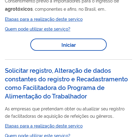
Consentimento prévio a importadores para o ingresso de
agrotóxicos
, componentes e afins, no Brasil, em
conformidade com o registro concedido pelo Ministério da
Etapas para a realização deste serviço
Agricultura, Pecuária e Abastecimento (Mapa).
Quem pode utilizar este serviço?
Iniciar
Solicitar registro, Alteração de dados
constantes do registro e Recadastramento
como Facilitadora do Programa de
Alimentação do Trabalhador
As empresas que pretendam obter ou atualizar seu registro
de facilitadoras de aquisição de refeições ou gêneros
alimentícios junto ao Programa de Alimentação do Trabalhador
Etapas para a realização deste serviço
(PAT) devem preencher os dados no sistema e encaminhar
Quem pode utilizar este serviço?