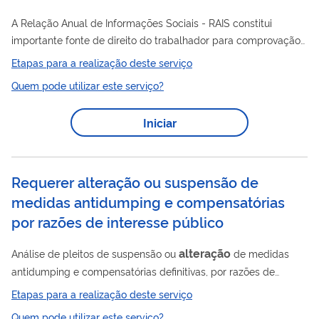
A Relação Anual de Informações Sociais - RAIS constitui
importante fonte de direito do trabalhador para comprovação
de tempo de serviço para aposentadoria ou experiência de
Etapas para a realização deste serviço
trabalho, para concessão do pagamento do Abono Salarial,
Quem pode utilizar este serviço?
cálculo de FGTS, dentre outras finalidades e das obrigações
alteração
dos empregadores. Solicitar inclusão,
ou exclusão
Iniciar
de vínculos dos trabalhadores (as) e empresas ou alterações
nos dados cadastrais do trabalhador (a) ou das empresas na
RAIS.
Requerer alteração ou suspensão de
medidas antidumping e compensatórias
por razões de interesse público
alteração
Análise de pleitos de suspensão ou
de medidas
antidumping e compensatórias definitivas, por razões de
interesse público. Os usuários são as empresas pleiteantes e
Etapas para a realização deste serviço
as partes interessadas, devidamente habilitadas no processo.
Quem pode utilizar este serviço?