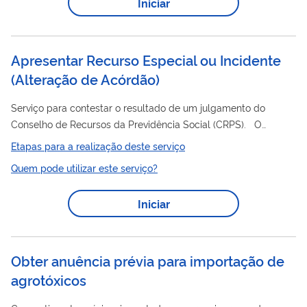
Iniciar
cadastrais do trabalhador (a) ou das empresas no Cadastro
Geral de Empregados e Desempregados - CAGED
Apresentar Recurso Especial ou Incidente
(Alteração de Acórdão)
Serviço para contestar o resultado de um julgamento do
Conselho de Recursos da Previdência Social (CRPS). O
recurso é enviado para a Câmara de Julgamentos (2ª instância)
Etapas para a realização deste serviço
e pode mudar até mesmo a própria decisão da Câmara ou da
Quem pode utilizar este serviço?
Junta de Recursos (acórdão). O pedido deve ser feito em até
30 dias após tomar conhecimento do resultado com o qual
Iniciar
você não concorda. Este pedido é realizado totalmente pela
internet, você não precisa ir ao INSS.
Obter anuência prévia para importação de
agrotóxicos