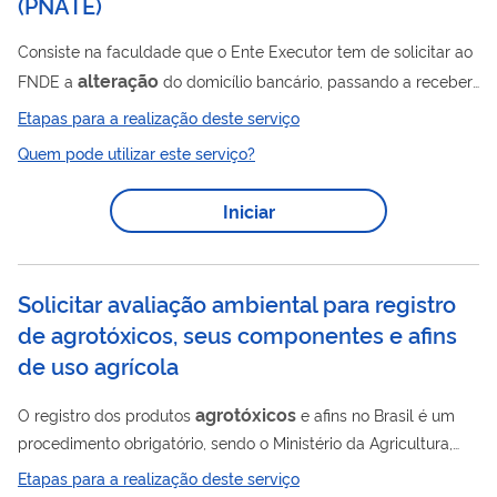
(PNATE)
Consiste na faculdade que o Ente Executor tem de solicitar ao
alteração
FNDE a
do domicílio bancário, passando a receber
os recursos do Programa Nacional de Apoio ao Transporte
Etapas para a realização deste serviço
Escolar - PNATE - em agência bancária de sua preferência,
Quem pode utilizar este serviço?
desde que seja do Banco do Brasil.
Iniciar
Solicitar avaliação ambiental para registro
de agrotóxicos, seus componentes e afins
de uso agrícola
agrotóxicos
O registro dos produtos
e afins no Brasil é um
procedimento obrigatório, sendo o Ministério da Agricultura,
Pecuária e Abastecimento (Mapa), a Agência Nacional de
Etapas para a realização deste serviço
Vigilância Sanitária (Anvisa) e o Instituto Brasileiro do Meio