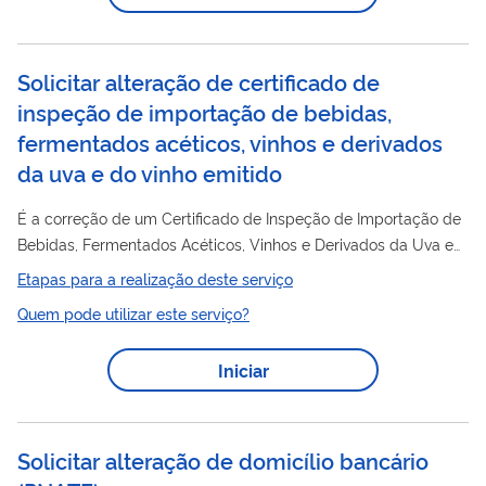
aprovação de uma grande modificação ao projeto de tipo da
aeronave, motor ou hélice e, portanto, pode ser...
Solicitar alteração de certificado de
inspeção de importação de bebidas,
fermentados acéticos, vinhos e derivados
da uva e do vinho emitido
É a correção de um Certificado de Inspeção de Importação de
Bebidas, Fermentados Acéticos, Vinhos e Derivados da Uva e
do Vinho- CII emitido com algum erro, como por exemplo
Etapas para a realização deste serviço
marca comercial com erro de grafia.
Quem pode utilizar este serviço?
Iniciar
Solicitar alteração de domicílio bancário