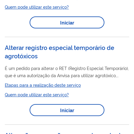
das informações cadastrais do aeródromo de uso público.
Quem pode utilizar este serviço?
alteração
Construído o aeródromo ou, no caso de
, próximo do
fim da obra ou serviço de manutenção, o interessado deve
Iniciar
ingressar na Anac com solicitação de inscrição cadastral ou
alteração
cadastral de aeródromo de uso público. Ao fim do
processo, a Anac...
Alterar registro especial temporário de
agrotóxicos
É um pedido para alterar o RET (Registro Especial Temporário),
que é uma autorização da Anvisa para utilizar agrotóxico,
componente ou afim para pesquisa e experimentação. A
Etapas para a realização deste serviço
alteração
é necessária para casos como pedidos de inclusão
Quem pode utilizar este serviço?
de local ou prorrogação de prazo da autorização. Clique aqui
para saber mais
Iniciar