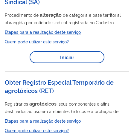
Sindical
(
SA
)
alteração
Procedimento de
de categoria e base territorial
abrangida por entidade sindical registrada no Cadastro
Nacional de Entidades Sindicais – CNES.
Etapas para a realização deste serviço
Quem pode utilizar este serviço?
Iniciar
Obter Registro Especial Temporário de
agrotóxicos
(
RET
)
agrotóxicos
Registrar os
, seus componentes e afins,
destinados ao uso em ambientes hídricos e à proteção de
florestas nativas e outros ecossistemas, para pesquisa e
Etapas para a realização deste serviço
experimentação. Público alvo: pessoa física ou jurídica
Quem pode utilizar este serviço?