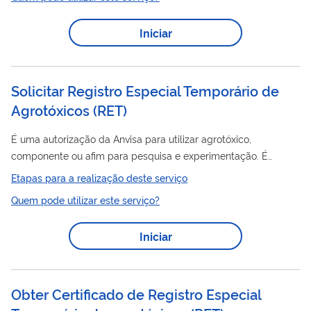
a documentação exigida para análise. Após análise da
solicitação e da documentação enviada, caso a
Iniciar
requerente preencha os requisitos legais, será registrada
no PAT pela Coordenação-Geral de Fiscalização em
Segurança e Saúde no Trabalho e comunicada dessa decisão
por...
Solicitar Registro Especial Temporário de
Agrotóxicos
(
RET
)
É uma autorização da Anvisa para utilizar agrotóxico,
componente ou afim para pesquisa e experimentação. É
necessária para empresas que desejam desenvolver atividades
Etapas para a realização deste serviço
agrotóxicos
com
.
Quem pode utilizar este serviço?
Iniciar
Obter Certificado de Registro Especial