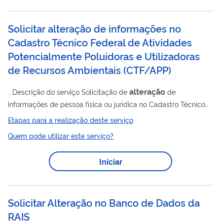
o Certificado de registro desses produtos, atendidas as
diretrizes e exigências dos Ministérios da Saúde e do Meio
Solicitar alteração de informações no
Ambiente.
Cadastro Técnico Federal de Atividades
Potencialmente Poluidoras e Utilizadoras
de Recursos Ambientais
(
CTF/APP
)
alteração
...Descrição do serviço Solicitação de
de
informações de pessoa física ou jurídica no Cadastro Técnico
Federal de Atividades Potencialmente Poluidoras e
Etapas para a realização deste serviço
Utilizadoras de Recursos Ambientais (CTF/APP), nos casos em
Quem pode utilizar este serviço?
que a atualização depende de análise técnica prévia pelo
Ibama. Quando utilizar Sempre que for necessária a
Iniciar
atualização de dados no CTF/APP que exija avaliação técnica
Alteração
por parte do Ibama. Resultado esperado
dos
dados cadastrais no CTF/APP, após análise e...
Solicitar Alteração no Banco de Dados da
RAIS