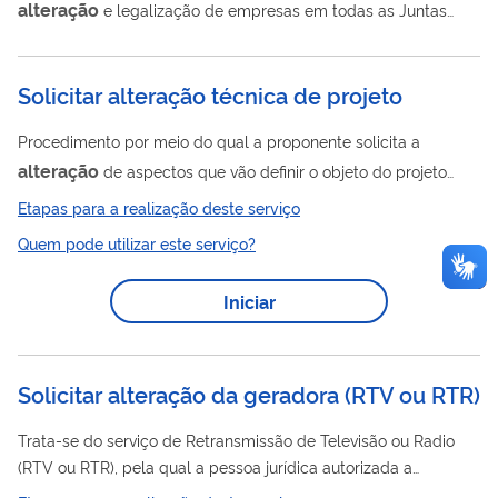
alteração
e legalização de empresas em todas as Juntas
Comerciais do Brasil.
Solicitar alteração técnica de projeto
Procedimento por meio do qual a proponente solicita a
alteração
de aspectos que vão definir o objeto do projeto
audiovisual de competência da Agência Nacional do Cinema
Etapas para a realização deste serviço
alteração
(Ancine), tais como tempo final previsto, roteiro,
de
Quem pode utilizar este serviço?
modalidade (produção, desenvolvimento) e tipo
(ficção/doc/animação/reality/variedades) dentre outros,
Iniciar
desde que não descaracterizem integralmente a estrutura
essencial do projeto. Trata-se do mesmo procedimento para
projetos de fomento indireto, Fundo Setorial do...
Solicitar alteração da geradora (RTV ou RTR)
Trata-se do serviço de Retransmissão de Televisão ou Radio
(RTV ou RTR), pela qual a pessoa jurídica autorizada a
executá-lo poderá substituir a geradora constante do ato de