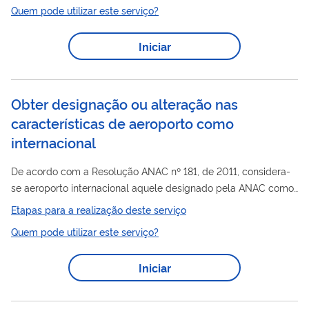
Quem pode utilizar este serviço?
Ambiente e dos Recursos Naturais Renováveis (Ibama) os
órgãos federais responsáveis pela avaliação e registro desses
Iniciar
produtos, à luz da Lei nº 14.785, de 27 de dezembro de 2023 e
normas complementares. A avaliação ambiental é um dos
componentes da regulação...
Obter designação ou alteração nas
características de aeroporto como
internacional
De acordo com a Resolução ANAC nº 181, de 2011, considera-
se aeroporto internacional aquele designado pela ANAC como
apto a atender às operações de tráfego aéreo internacional,
Etapas para a realização deste serviço
assim entendido aquele em que são satisfeitas as
Quem pode utilizar este serviço?
formalidades de alfândega, de polícia de fronteira, de saúde
pública, de vigilância agropecuária e os demais requisitos
Iniciar
estabelecidos em regulamentos específicos. Ainda de acordo
com referida norma, considera-se operação de tráfego aéreo
internacional o primeiro pouso...