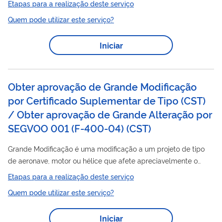
Etapas para a realização deste serviço
Quem pode utilizar este serviço?
Iniciar
Obter aprovação de Grande Modificação
por Certificado Suplementar de Tipo (CST)
/ Obter aprovação de Grande Alteração por
SEGVOO 001 (F-400-04)
(
CST
)
Grande Modificação é uma modificação a um projeto de tipo
de aeronave, motor ou hélice que afete apreciavelmente o
peso, balanceamento, resistência estrutural, confiabilidade,
Etapas para a realização deste serviço
características operacionais ou características de
Quem pode utilizar este serviço?
aeronavegabilidade. Uma grande modificação pode ser
aprovada pela ANAC através de um Certificado Suplementar
Iniciar
de Tipo (CST) ou de uma emenda ao CST. Um CST é a