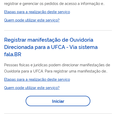
registrar e gerenciar os pedidos de acesso a informação e
respostas realizadas ao Poder Executivo Federal,
Etapas para a realização deste serviço
endereçando-as ao órgão responsável, neste caso a Fundação
Quem pode utilizar este serviço?
Nacional do Índio - Funai. O atendimento, prazos e normas
gerais para processamento dos pedidos obedece o que se
encontra previsto pela Lei de Acesso à Informação. Por meio
Registrar manifestação de Ouvidoria
do sistema e-SIC, é possível realizar ações como registro e
Direcionada para a UFCA - Via sistema
acompanhamento de pedidos de acesso à...
fala.BR
Pessoas fisicas e jurídicas podem direcionar manifestações de
Ouvidoria para a UFCA. Para registrar uma manifestação de
Ouvidoria cadastre sua demanda no sistema, através do
Etapas para a realização deste serviço
endereço: https://falabr.cgu.gov.br/
Quem pode utilizar este serviço?
Iniciar