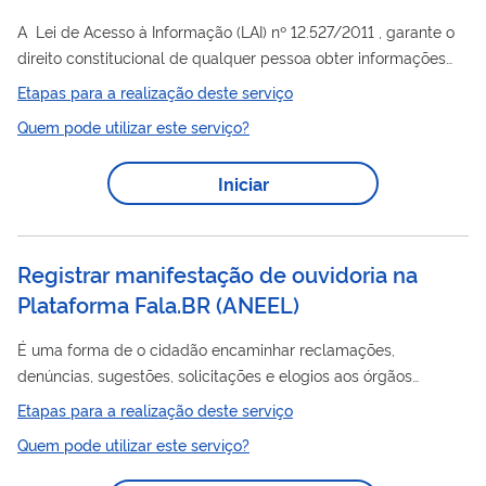
A Lei de Acesso à Informação (LAI) nº 12.527/2011 , garante o
direito constitucional de qualquer pessoa obter informações
públicas de órgãos e entidades governamentais de forma
Etapas para a realização deste serviço
gratuita, sem precisar justificar o pedido. Para isso, os órgãos
Quem pode utilizar este serviço?
devem divulgar ativamente informações de interesse público e,
mediante solicitação, fornecer acesso a outras informações. A
Iniciar
LAI aplica-se a todos os poderes da União, Estados e
Municípios, inclusive ao Ministério Público e Tribunais de
Contas.
Registrar manifestação de ouvidoria na
Plataforma Fala.BR (ANEEL)
É uma forma de o cidadão encaminhar reclamações,
denúncias, sugestões, solicitações e elogios aos órgãos
públicos federais, registrando suas manifestações na
Etapas para a realização deste serviço
plataforma Fala.BR
Quem pode utilizar este serviço?