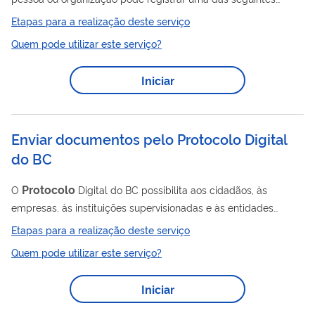
manifestações: denúncia, reclamação, sugestão, elogio,
Etapas para a realização deste serviço
solicitação ou pedido de simplificação, junto à Ouvidoria da
Quem pode utilizar este serviço?
CGU (Controladoria-Geral da União). Entenda cada tipo de
manifestação: Denúncia: comunicar irregularidades ou
Iniciar
ilegalidades praticadas por servidores ou órgãos públicos.
Reclamação: expressar insatisfação com o atendimento ou
serviço recebido....
Enviar documentos pelo Protocolo Digital
do BC
Protocolo
O
Digital do BC possibilita aos cidadãos, às
empresas, às instituições supervisionadas e às entidades
públicas enviar documentos ao Banco Central de forma
Etapas para a realização deste serviço
totalmente digital, proporcionando mais agilidade no
Quem pode utilizar este serviço?
atendimento e redução nos custos. Após enviados, os
documentos são analisados pela área do BC responsável pela
Iniciar
demanda. Assim, é importante saber quais os documentos são
necessários para ter seu pedido atendido. Há casos, inclusive,