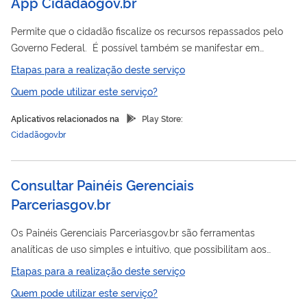
App Cidadaogov.br
Permite que o cidadão fiscalize os recursos repassados pelo
Governo Federal. É possível também se manifestar em
benefício da sua cidade, indicando a necessidade de políticas
Etapas para a realização deste serviço
públicas em seu município. Pode-se sugerir, por exemplo, a
Quem pode utilizar este serviço?
pavimentação de uma rua, a construção de escolas e postos
de saúde. Funcionalidades: Público Alvo - Cidadão interessado
Aplicativos relacionados na
Play Store:
em acompanhar políticas públicas e sugerir necessidades em
Cidadãogov.br
qualquer localidade do país. Investimentos: veja, de forma
rápida,...
Consultar Painéis Gerenciais
Parceriasgov.br
Os Painéis Gerenciais Parceriasgov.br são ferramentas
analíticas de uso simples e intuitivo, que possibilitam aos
gestores públicos e cidadãos o acesso rápido e transparente a
Etapas para a realização deste serviço
dados referentes às parcerias da União e aos investimentos
Quem pode utilizar este serviço?
em infraestrutura. Além disso, promovem o controle social por