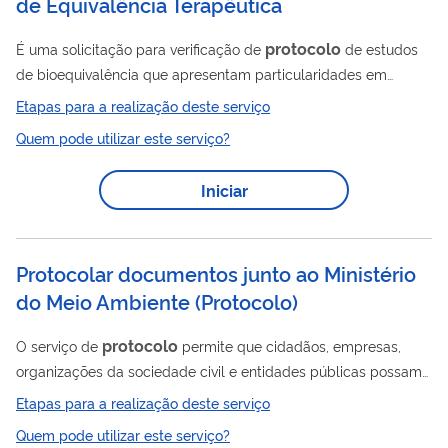
de Equivalência Terapêutica
protocolo
É uma solicitação para verificação de
de estudos
de bioequivalência que apresentam particularidades em
relação a um estudo comum ou uma solicitação para
Etapas para a realização deste serviço
verificação de uma proposta de estudos alternativos para o
Quem pode utilizar este serviço?
registro de medicamentos. A lista de assuntos de petição
relacionados a esse serviço está disponível neste link .
Iniciar
Protocolar documentos junto ao Ministério
do Meio Ambiente
(
Protocolo
)
protocolo
O serviço de
permite que cidadãos, empresas,
organizações da sociedade civil e entidades públicas possam
protocolar documentos e processos físicos ou eletrônicos no
Etapas para a realização deste serviço
Ministério do Meio Ambiente e Mudança do Clima (MMA). O
Quem pode utilizar este serviço?
canal funciona como um meio de comunicação oficial para