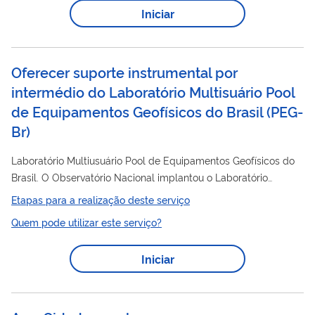
deslocamento do cidadão até nosso endereço físico ou de
Iniciar
arcar com despesas de postagem por correio.
Oferecer suporte instrumental por
intermédio do Laboratório Multisuário Pool
de Equipamentos Geofísicos do Brasil
(
PEG-
Br
)
Laboratório Multiusuário Pool de Equipamentos Geofísicos do
Brasil. O Observatório Nacional implantou o Laboratório
Multiusuário Pool de Equipamentos Geofísicos do Brasil, para
Etapas para a realização deste serviço
dar suporte a projetos de pesquisa, a partir da proposta de
Quem pode utilizar este serviço?
cientistas dos diversos institutos de pesquisa e universidades
brasileiras. A implantação foi financiada pela Petrobras por
Iniciar
intermédio de sua Rede Temática de Estudos Geotectônicos. O
Pool está equipado com mais de 500 equipamentos geofísicos
e conta...