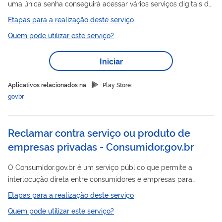
uma única senha conseguirá acessar vários serviços digitais do
governo. Com a conta gov.br você poderá acessar, por
Etapas para a realização deste serviço
exemplo, os serviços digitais do INSS, a carteira de trabalho
Quem pode utilizar este serviço?
digital e o seguro desemprego. Com o cadastro da sua conta
gov.br, o governo conseguirá te identificar quando solicitar
Iniciar
algum serviço público digital. Cada serviço público exige um
nível de segurança diferente. Assim, para acessar alguns
Aplicativos relacionados na
Play Store:
serviços você...
gov.br
Reclamar contra serviço ou produto de
empresas privadas - Consumidor.gov.br
O Consumidor.gov.br é um serviço público que permite a
interlocução direta entre consumidores e empresas para
solução de conflitos de consumo pela internet. O consumidor
Etapas para a realização deste serviço
registra sua reclamação, a empresa trata e responde, a
Quem pode utilizar este serviço?
Senacon e os Procons monitoram, e por fim, o consumidor