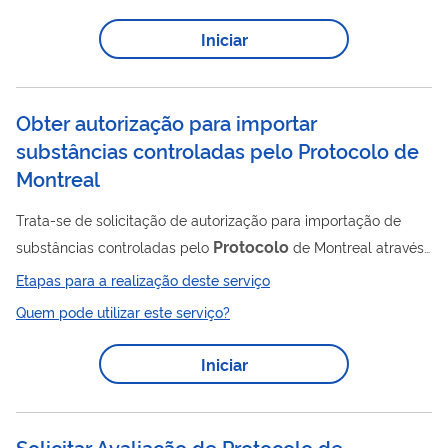
envio e acompanhamento de documentos endereçados ao
Iniciar
MMA. O acesso pode ser realizado presencialmente ou de
forma eletrônica, garantindo praticidade e eficiência nas
solicitações.
Obter autorização para importar
substâncias controladas pelo Protocolo de
Montreal
Trata-se de solicitação de autorização para importação de
Protocolo
substâncias controladas pelo
de Montreal através
do modelo de LPCO no sistema do Portal Único Siscomex
Etapas para a realização deste serviço
Quem pode utilizar este serviço?
Iniciar
Solicitar Avaliação de Protocolo de