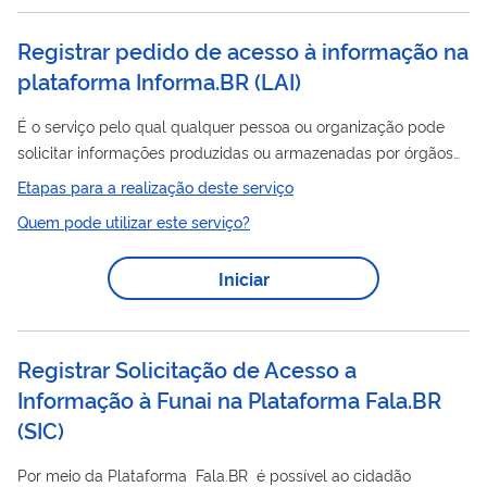
em que os documentos devem possuir...
Registrar pedido de acesso à informação na
plataforma Informa.BR
(
LAI
)
É o serviço pelo qual qualquer pessoa ou organização pode
solicitar informações produzidas ou armazenadas por órgãos
públicos, ou seja, dados presentes em documentos ou bases
Etapas para a realização deste serviço
do Governo Federal. A Controladoria-Geral da União (CGU)
Quem pode utilizar este serviço?
oferece o Informa.BR – Plataforma de Transparência e Acesso
à Informação, em atendimento à Lei de Acesso à Informação –
Iniciar
LAI (Lei nº 12.527/2011). Desde 30 de junho de 2026, a
Plataforma pode ser acessada pelo endereço
https://informabr.cgu.gov.br/ e...
Registrar Solicitação de Acesso a
Informação à Funai na Plataforma Fala.BR
(
SIC
)
Por meio da Plataforma Fala.BR é possível ao cidadão