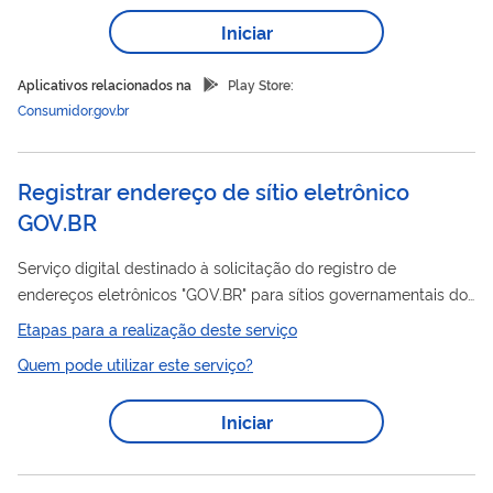
avalia o atendimento da empresa. O serviço pode ser
Iniciar
acessado via internet ou aplicativo móvel.
Aplicativos relacionados na
Play Store:
Consumidor.gov.br
Registrar endereço de sítio eletrônico
GOV.BR
Serviço digital destinado à solicitação do registro de
endereços eletrônicos "GOV.BR" para sítios governamentais dos
órgãos e entidades da administração pública federal direta,
Etapas para a realização deste serviço
autárquica e fundacional do Poder Executivo Federal.
Quem pode utilizar este serviço?
Iniciar