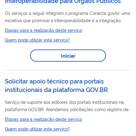
Interoperabilidade para Órgãos Públicos
Os serviços a seguir integram o programa Conecta gov.br, uma
iniciativa que promove a interoperabilidade e a integração
segura, eficiente e transparente entre os sistemas públicos.
Etapas para a realização deste serviço
Neste portal, estão disponíveis os principais serviços
Quem pode utilizar este serviço?
relacionados à Plataforma de Interoperabilidade do Governo
Federal. Confira abaixo a lista com seus respectivos links de
Iniciar
acesso: 1. Informar problemas ao acessar os dados Canal
destinado ao registro de falhas, indisponibilidades ou erros na
obtenção...
Solicitar apoio técnico para portais
institucionais da plataforma GOV.BR
Serviço de suporte aos editores dos portais institucionais na
plataforma GOV.BR. Atendemos solicitações como registro de
incidentes, acesso a analytics, criação de novos ambientes,
Etapas para a realização deste serviço
esclarecimento de dúvidas e outras solicitações.
Quem pode utilizar este serviço?