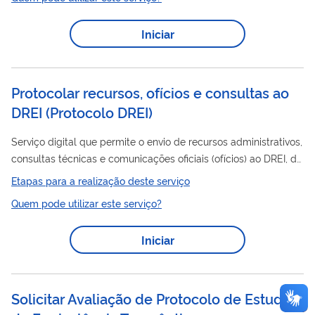
pedido pelos seguintes canais: Por e-mail:
acessoainformacao@ufca.edu.br Sistema OSticket
Iniciar
- https://atendimento.ufca.edu.br/ Por carta e ou
presencialmente no endereço: Avenida Tenente Raimundo
Rocha, 1639, bairro: cidade universitária - Juazeiro do...
Protocolar recursos, ofícios e consultas ao
DREI
(
Protocolo DREI
)
Serviço digital que permite o envio de recursos administrativos,
consultas técnicas e comunicações oficiais (ofícios) ao DREI, de
forma padronizada, estruturada e com acompanhamento
Etapas para a realização deste serviço
eletrônico.
Quem pode utilizar este serviço?
Iniciar
Solicitar Avaliação de Protocolo de Estudo