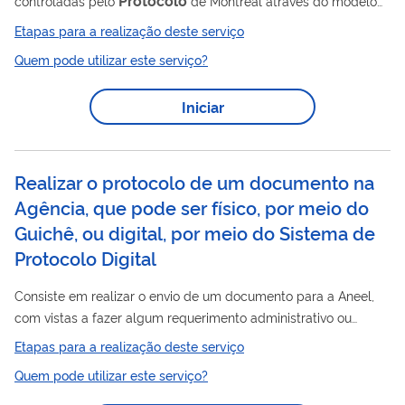
controladas pelo
de Montreal através do modelo
de LPCO no sistema do Portal Único Siscomex
Etapas para a realização deste serviço
Quem pode utilizar este serviço?
Iniciar
Realizar o protocolo de um documento na
Agência, que pode ser físico, por meio do
Guichê, ou digital, por meio do Sistema de
Protocolo Digital
Consiste em realizar o envio de um documento para a Aneel,
com vistas a fazer algum requerimento administrativo ou
protocolo
apenas informar algo. O
pode ser físico ou digital.
Etapas para a realização deste serviço
Protocolo
O
digital é o canal exclusivo para o envio de
Quem pode utilizar este serviço?
documentos à ANEEL, eliminando a necessidade de