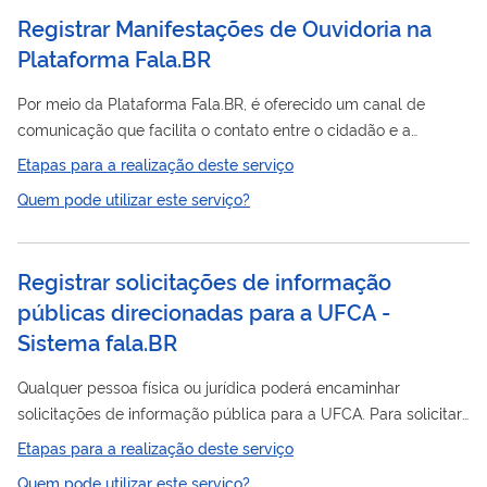
Registrar Manifestações de Ouvidoria na
Plataforma Fala.BR
Por meio da Plataforma Fala.BR, é oferecido um canal de
comunicação que facilita o contato entre o cidadão e a
Administração Pública Federal, sendo possível o recebimento,
Etapas para a realização deste serviço
tramitação e oferecimento de resposta a manifestações de
Quem pode utilizar este serviço?
ouvidoria encaminhadas pelos cidadãos à Funai, como
denúncias, reclamações, solicitações, sugestões, elogios e
pedidos de simplificação.
Registrar solicitações de informação
públicas direcionadas para a UFCA -
Sistema fala.BR
Qualquer pessoa física ou jurídica poderá encaminhar
solicitações de informação pública para a UFCA. Para solicitar
basta acessar a plataforma https://falabr.cgu.gov.br/ Caso a
Etapas para a realização deste serviço
plataforma esteja indisponível você poderá encaminhar seu
Quem pode utilizar este serviço?