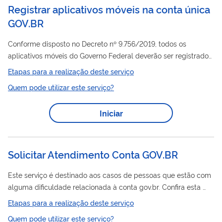
Registrar aplicativos móveis na conta única
GOV.BR
Conforme disposto no Decreto nº 9.756/2019, todos os
aplicativos móveis do Governo Federal deverão ser registrados
na conta única GOV.BR da Administração Pública Federal. A
Etapas para a realização deste serviço
Secretaria de Governo Digital (SGD) é responsável pelo
Quem pode utilizar este serviço?
processo de autorização do registro de apps nas lojas de
aplicativos, e as solicitações serão realizadas por meio deste
Iniciar
serviço. São requisitos para a autorização, de acordo com a
Portaria n° 39/2019 : 1. adequação aos padrões visuais e
funcionais estabelecidos na...
Solicitar Atendimento Conta GOV.BR
Este serviço é destinado aos casos de pessoas que estão com
alguma dificuldade relacionada à conta gov.br. Confira esta
página para esclarecer suas dúvidas.
Etapas para a realização deste serviço
Quem pode utilizar este serviço?