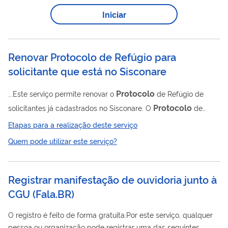
Iniciar
Renovar Protocolo de Refúgio para
solicitante que está no Sisconare
Protocolo
...Este serviço permite renovar o
de Refúgio de
Protocolo
solicitantes já cadastrados no Sisconare. O
de
Refúgio identifica o solicitante e comprova que sua situação
Etapas para a realização deste serviço
migratória está regular enquanto o pedido de reconhecimento
Quem pode utilizar este serviço?
da condição de refugiado aguarda decisão. O documento deve
ser renovado anualmente na Polícia Federal até a decisão final
sobre a solicitação de refúgio.
Registrar manifestação de ouvidoria junto à
CGU
(
Fala.BR
)
O registro é feito de forma gratuita.Por este serviço, qualquer
pessoa ou organização pode registrar uma das seguintes