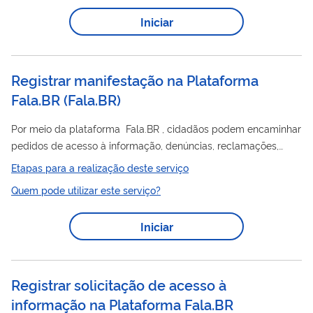
meio do acesso livre às informações das diversas modalidades
Iniciar
de transferências e descentralizações de recursos do governo
federal, obras públicas e muito mais. O principal objetivo é
melhorar a...
Registrar manifestação na Plataforma
Fala.BR
(
Fala.BR
)
Por meio da plataforma Fala.BR , cidadãos podem encaminhar
pedidos de acesso à informação, denúncias, reclamações,
sugestões, elogios, solicitações e pedidos de simplificação à
Etapas para a realização deste serviço
Universidade Federal do Piauí.
Quem pode utilizar este serviço?
Iniciar
Registrar solicitação de acesso à
informação na Plataforma Fala.BR