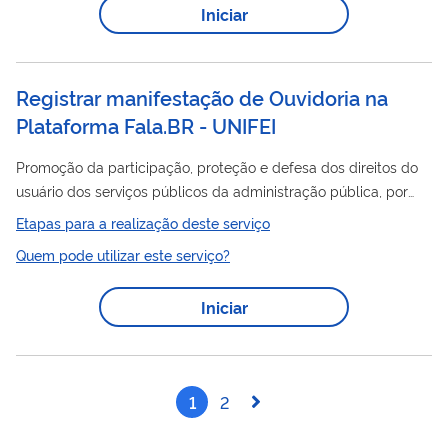
Iniciar
Registrar manifestação de Ouvidoria na
Plataforma Fala.BR - UNIFEI
Promoção da participação, proteção e defesa dos direitos do
usuário dos serviços públicos da administração pública, por
meio de cadastro de manifestações na Plataforma FALA.BR. O
Etapas para a realização deste serviço
papel da ouvidoria deve estar centrado na defesa do usuário,
Quem pode utilizar este serviço?
melhoria da gestão e também na atuação como um
instrumento provocador de mudanças na gestão das
Iniciar
entidades públicas, propondo medidas para a adequada
prestação dos serviços e oferecendo informações estratégicas
e relatórios gerenciais ao órgão em que atua....
1
2