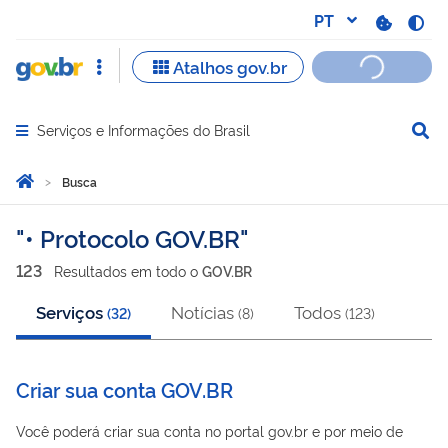
Serviços e Informações do Brasil
Abrir menu principal de navegação
Você está aqui:
Página Inicial
Busca
Busca
• Protocolo GOV.BR
123
Resultado
s
em
todo o
GOV.BR
Serviços
Notícias
Todos
(
32
)
(
8
)
(
123
)
Criar sua conta GOV.BR
Você poderá criar sua conta no portal gov.br e por meio de