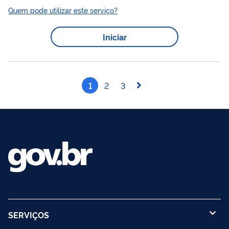
estudo de técnicas, processos ou temáticas que atendam às
Quem pode utilizar este serviço?
demandas do mercado de trabalho em Metrologia, Avaliação
processo
da Conformidade e áreas afins. As inscrições para o
Iniciar
seletivo do curso de Mestrado Profissional em Metrologia e
Qualidade do Inmetro são abertas no segundo semestre de
cada ano. São geralmente oferecidas...
1
2
3
SERVIÇOS