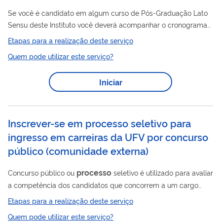
Se você é candidato em algum curso de Pós-Graduação Lato
Sensu deste Instituto você deverá acompanhar o cronograma
processo
do
seletivo.
Etapas para a realização deste serviço
Quem pode utilizar este serviço?
Iniciar
Inscrever-se em processo seletivo para
ingresso em carreiras da UFV por concurso
público (comunidade externa)
processo
Concurso público ou
seletivo é utilizado para avaliar
a competência dos candidatos que concorrem a um cargo
efetivo ou temporário em entidade do governo, respeitando,
Etapas para a realização deste serviço
assim, os princípios da igualdade e da isonomia. A seguir você
Quem pode utilizar este serviço?
encontrará informações sobre como se inscrever para os