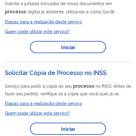
Solicite a juntada (inclusão) de novos documentos em
processo
digital já existente, utilizando a conta Gov.Br.
Empresas tributadas com base no lucro real, presumido ou
Etapas para a realização deste serviço
arbitrado devem entregar documentos obrigatoriamente
Quem pode utilizar este serviço?
em formato digital. Não é possível solicitar juntada em
processo
inativos (arquivados). Importante: Evite anexar
Iniciar
processo
muitos documentos ao mesmo tempo ao
, pois o
sistema pode travar ou apresentar erros. O recomendado é
dividir os arquivos em várias...
Solicitar Cópia de Processo no INSS
processo
Serviço para pedir a cópia do seu
no INSS. Antes de
fazer seu pedido, verifique se a cópia que você quer já se
encontra disponível no Meu INSS. Este pedido é realizado
Etapas para a realização deste serviço
totalmente pela internet, você não precisa ir ao INSS.
Quem pode utilizar este serviço?
Iniciar