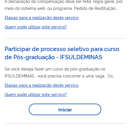
A declaração de compensação deve ser feita, regra geral, por
meio do sistema web, ou programa, Pedido de Restituição,
Ressarcimento ou Reembolso e Declaração de Compensação
Etapas para a realização deste serviço
(PER/DCOMP). Atenção! Este serviços destina-se somente a
Quem pode utilizar este serviço?
situações em que for comprovada a impossibilidade de usar o
PER/DCOMP. As declarações de compensação realizadas por
processo
, em situações que devem ser declaradas por
Participar de processo seletivo para curso
PER/DCOMP, sem a comprovação de impossibilidade de uso
de Pós-graduação - IFSULDEMINAS
do sistema, são automaticamente...
Se você deseja fazer um curso de pós-graduação no
IFSULDEMINAS , você precisa concorrer a uma vaga. Os
processo
editais de
seletivo são divulgados através da
Etapas para a realização deste serviço
página https://portal.ifsuldeminas.edu.br/index.php/vestibular-
Quem pode utilizar este serviço?
proen O IFSULDEMINAS oferece cursos de Pós-graduação
em nível de Lato sensu (Especialização) e de
Iniciar
Stricto sensu (Mestrado) em diversas áreas de conhecimento,
como: biológicas, educação, licenciatura, gestão, enfermagem,
tecnologia, informática,...