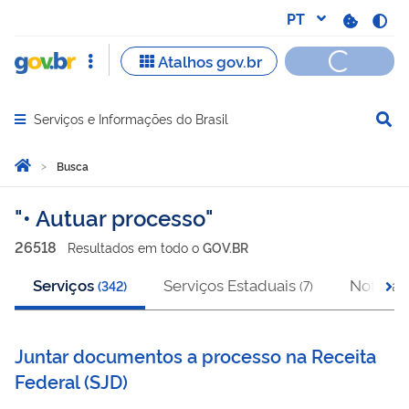
Serviços e Informações do Brasil
Abrir menu principal de navegação
Você está aqui:
Página Inicial
Busca
Busca
• Autuar processo
26518
Resultado
s
em
todo o
GOV.BR
Serviços
Serviços Estaduais
Notícias
(
342
)
(
7
)
Juntar documentos a processo na Receita
Federal
(
SJD
)