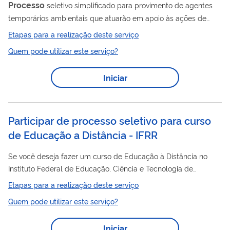
Processo
seletivo simplificado para provimento de agentes
temporários ambientais que atuarão em apoio às ações de
conservação da biodiversidade e gestão das unidades de
Etapas para a realização deste serviço
conservação federais desenvolvidas pelo Instituto Chico
Quem pode utilizar este serviço?
Mendes de Conservação da Biodiversidade, tendo por base,
artigo 12, da Lei Federal nº 7.957/1989. Consulte os Editais:
Iniciar
https://www.gov.br/icmbio/pt-br/servicos/seja-um-brigadista
Participar de processo seletivo para curso
de Educação a Distância - IFRR
Se você deseja fazer um curso de Educação à Distância no
Instituto Federal de Educação, Ciência e Tecnologia de
Roraima, você precisa concorrer a uma vaga por meio deste
Etapas para a realização deste serviço
serviço.
Quem pode utilizar este serviço?
Iniciar