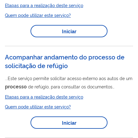
(PAS) instaurado pelo Banco Central, decidido ou em análise. O
Etapas para a realização deste serviço
Processo
Administrativo Sancionador (PAS) é o meio usado
Quem pode utilizar este serviço?
pelo Banco Central para identificar infrações e aplicar
penalidades aos bancos, cooperativas de crédito,
Iniciar
administradoras de consórcio e demais instituições autorizadas
e integrantes do Sistema de Pagamentos Brasileiros (SPB).
Acompanhar andamento do processo de
solicitação de refúgio
...Este serviço permite solicitar acesso externo aos autos de um
processo
de refúgio, para consultar os documentos
disponíveis e acompanhar sua tramitação. O pedido de acesso
Etapas para a realização deste serviço
deve ser apresentado por meio do Sistema Eletrônico de
Quem pode utilizar este serviço?
Informações do Ministério da Justiça e Segurança Pública, o
processo
SEI!, utilizando o tipo de
“Pedido de Vistas/Acesso
Iniciar
Processo
a
”.