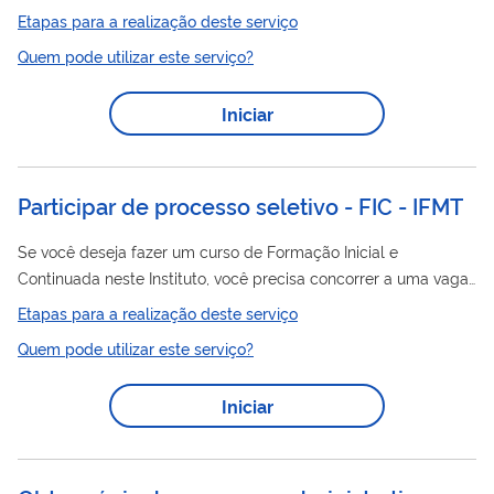
Processo
anualmente
Seletivo de Admissão, com ofertas de
Etapas para a realização deste serviço
vagas para o 6º Ano do Ensino Fundamental, que obedece as
Quem pode utilizar este serviço?
Processo
condições estabelecidas no edital do
Seletivo de
Admissão, publicado no Diário Oficial da União, e no Manual do
Iniciar
Candidato.
Participar de processo seletivo - FIC - IFMT
Se você deseja fazer um curso de Formação Inicial e
Continuada neste Instituto, você precisa concorrer a uma vaga
por meio deste serviço.
Etapas para a realização deste serviço
Quem pode utilizar este serviço?
Iniciar