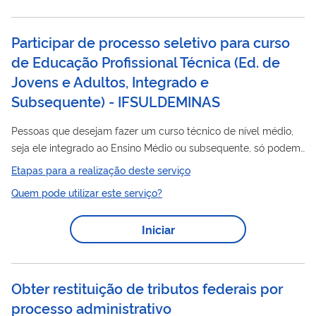
Participar de processo seletivo para curso
de Educação Profissional Técnica (Ed. de
Jovens e Adultos, Integrado e
Subsequente) - IFSULDEMINAS
Pessoas que desejam fazer um curso técnico de nível médio,
seja ele integrado ao Ensino Médio ou subsequente, só podem
processo
ingressar na instituição se participarem de
seletivo
Etapas para a realização deste serviço
definido em Edital Próprio. Os editais são lançados anualmente
Quem pode utilizar este serviço?
para ingresso nos cursos técnicos integrados e
semestralmente para ingresso nos cursos técnicos
Iniciar
subsequentes. Os critérios para ingresso, formato de provas,
formas de avaliação são definidos por meio de Edital,
Processo
publicado a cada
Seletivo.
Obter restituição de tributos federais por
processo administrativo