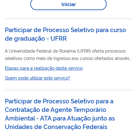
Iniciar
Participar de Processo Seletivo para curso
de graduação - UFRR
A Universidade Federal de Roraima (UFRR) oferta processos
seletivos como meio de ingresso aos cursos ofertados através
de sua Comissão Permanente de Vestibular. A instituição
Etapas para a realização deste serviço
disponibiliza vagas no Sistema de Seleção Unificada
Quem pode utilizar este serviço?
Processo
(Enem/Sisu), no
Seletivo Específico Indígena (PSEI),
nos cursos de Licenciatura em Educação do Campo, além do
vestibular.
Participar de Processo Seletivo para a
Contratação de Agente Temporário
Ambiental - ATA para Atuação junto as
Unidades de Conservação Federais