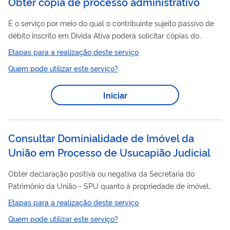
Obter cópia de processo administrativo
É o serviço por meio do qual o contribuinte sujeito passivo de
débito inscrito em Dívida Ativa poderá solicitar cópias do
processo
administrativo diretamente na unidade da PGFN
Etapas para a realização deste serviço
processo
responsável pela inscrição. Lembre-se que se o seu
Quem pode utilizar este serviço?
for digital, o contribuinte poderá visualizá-lo ou copiá-lo por
meio do portal e-CAC RFB no serviço específico de “Consulta
Iniciar
Processo
de
Administrativo Digital”. Clique aqui para acessar.
Caso seu pedido de cópia seja negado, você poderá protocolar
um...
Consultar Dominialidade de Imóvel da
União em Processo de Usucapião Judicial
Obter declaração positiva ou negativa da Secretaria do
Patrimônio da União - SPU quanto à propriedade de imóvel
para fins de Usucapião Judicial, em processos iniciados pela
Etapas para a realização deste serviço
AGU.
Quem pode utilizar este serviço?