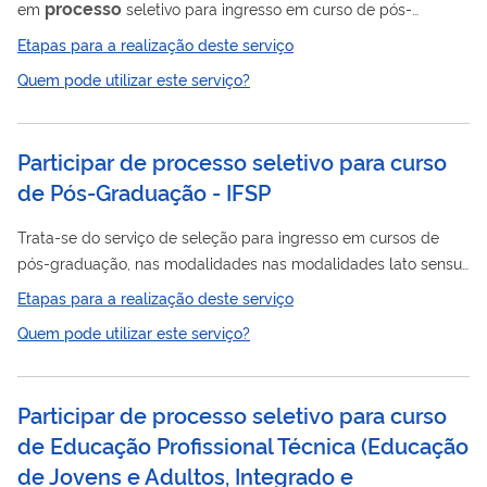
processo
em
seletivo para ingresso em curso de pós-
graduação da UFTM.
Etapas para a realização deste serviço
Quem pode utilizar este serviço?
Participar de processo seletivo para curso
de Pós-Graduação - IFSP
Trata-se do serviço de seleção para ingresso em cursos de
pós-graduação, nas modalidades nas modalidades lato sensu
e stricto sensu, oferecidos a pessoas com nível superior
Etapas para a realização deste serviço
completo interessadas em qualificação acadêmica, científica e
Quem pode utilizar este serviço?
profissional em determinada área do conhecimento. O lato
sensu é denominado curso de especialização com o objetivo
de complementar a formação acadêmica, atualizar, incorporar
Participar de processo seletivo para curso
competências técnicas e desenvolver novos perfis profissionais,
de Educação Profissional Técnica (Educação
com vistas ao...
de Jovens e Adultos, Integrado e