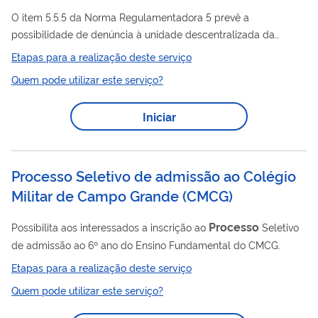
O item 5.5.5 da Norma Regulamentadora 5 prevê a
possibilidade de denúncia à unidade descentralizada da
processo
Inspeção do Trabalho, de irregularidade ocorrida no
Etapas para a realização deste serviço
eleitoral da Comissão Interna de Prevenção de Acidentes -
Quem pode utilizar este serviço?
CIPA, até 30 (trinta) dias após a data da divulgação do
resultado da eleição da CIPA.
Iniciar
Processo Seletivo de admissão ao Colégio
Militar de Campo Grande
(
CMCG
)
Processo
Possibilita aos interessados a inscrição ao
Seletivo
de admissão ao 6º ano do Ensino Fundamental do CMCG.
Etapas para a realização deste serviço
Quem pode utilizar este serviço?