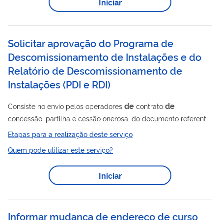
Iniciar
de
independe
ato prévio do MEC, e deve ser informada à
de
SERES, no prazo
60 dias, a contar da expedição do ato
próprio da IES.
Solicitar aprovação do Programa de
Descomissionamento de Instalações e do
Relatório de Descomissionamento de
Instalações
(
PDI e RDI
)
de
de
Consiste no envio pelos operadores
contrato
concessão, partilha e cessão onerosa, do documento referente
de
de
ao Programa
Descomissionamento
Instalações (PDI) ou
Etapas para a realização deste serviço
de
de
do Relatório
Descomissionamento
Instalações (RDI), na
Quem pode utilizar este serviço?
análise técnica do documento realizada pela SEP (para
de
contratos na fase
exploração) ou SSO (para contratos na
Iniciar
de
fase
produção) e na informação ao operador do resultado
da análise. Mais informações sobre esse serviço podem ser
de
encontradas em Descomissionamento
...
Informar mudança de endereço de curso