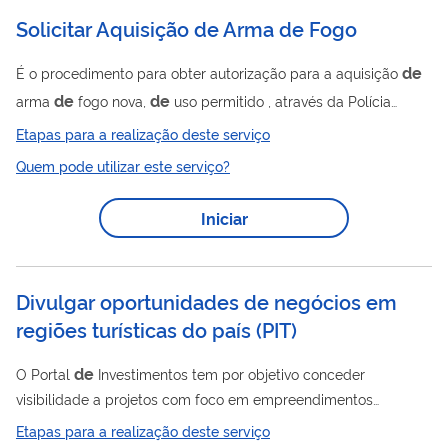
referências teóricas e práticas e exemplos inspiradores. O
Solicitar Aquisição de Arma de Fogo
serviço contempla reflexões estratégicas sobre a...
de
É o procedimento para obter autorização para a aquisição
de
de
arma
fogo nova,
uso permitido , através da Polícia
de
de
de
Federal. A aquisição
arma
calibre
uso restrito
Etapas para a realização deste serviço
de
observa normas especiais
autorização na forma da Portaria
Quem pode utilizar este serviço?
de
de
de
Conjunta COLOG/C EX E DPA/PF n. 1,
29
novembro
2024 . Solicita-se a leitura da legislação ou veja o resumo para
Iniciar
de
de
de
a aquisição
arma
calibre
uso restrito.
Divulgar oportunidades de negócios em
regiões turísticas do país
(
PIT
)
de
O Portal
Investimentos tem por objetivo conceder
visibilidade a projetos com foco em empreendimentos
de
de
comerciais turísticos, com disponibilidade
captação
Etapas para a realização deste serviço