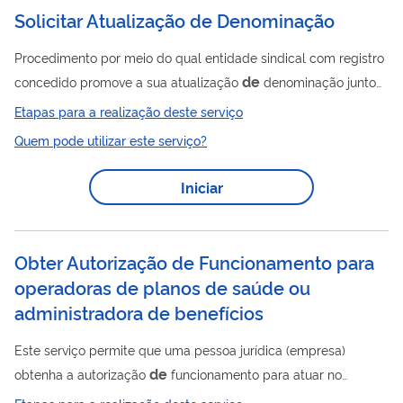
de
de
jurídicas, em razão da ausência
Solicitar Atualização de Denominação
faturamento,
de
de
movimentação financeira e
pagamento
tributos
Procedimento por meio do qual entidade sindical com registro
correntes nos últimos três anos. A infração à lei consistente na
de
concedido promove a sua atualização
denominação junto
dissolução...
de
ao Sistema CNES - Cadastro Nacional
Entidades Sindicais.
Etapas para a realização deste serviço
de
A Atualização
Denominação não altera a representatividade
Quem pode utilizar este serviço?
e base territorial do requerente.
Iniciar
Obter Autorização de Funcionamento para
operadoras de planos de saúde ou
administradora de benefícios
Este serviço permite que uma pessoa jurídica (empresa)
de
obtenha a autorização
funcionamento para atuar no
de
mercado regulado pela Agência Nacional
Saúde