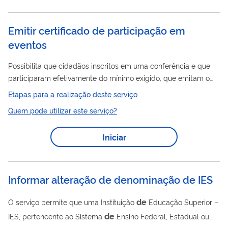
Emitir certificado de participação em
eventos
Possibilita que cidadãos inscritos em uma conferência e que
participaram efetivamente do mínimo exigido, que emitam o
de
certificado
participação no evento.
Etapas para a realização deste serviço
Quem pode utilizar este serviço?
Iniciar
Informar alteração de denominação de IES
de
O serviço permite que uma Instituição
Educação Superior –
de
IES, pertencente ao Sistema
Ensino Federal, Estadual ou