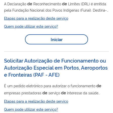
de
de
A Declaração
Reconhecimento
Limites (DRL) é emitida
pela Fundação Nacional dos Povos Indígenas (Funai). Destina-
de
se a certificar que os limites
imóveis respeitam as terras
Etapas para a realização deste serviço
indígenas homologadas, reservas ou terras dominiais
Quem pode utilizar este serviço?
indígenas. Serve ainda como anuência para a certificação
fundiária, conforme a Lei nº 10.267/2001 (Lei do
Iniciar
Georreferenciamento). Será emitida DRL apenas para imóveis
que se avizinhem (façam divisa) e respeitem os limites das
terras indígenas. A emissão da DRL...
Solicitar Autorização de Funcionamento ou
Autorização Especial em Portos, Aeroportos
e Fronteiras
(
PAF - AFE
)
de
É um pedido eletrônico para autorizar o funcionamento
de
de
empresas prestadoras
serviço
interesse da saúde
de
pública em área
Portos, Aeroportos, Fronteiras e Recintos
Etapas para a realização deste serviço
Alfandegados. As empresas só podem começar a operar após
Quem pode utilizar este serviço?
a publicação da autorização. Clique aqui para saber mais .