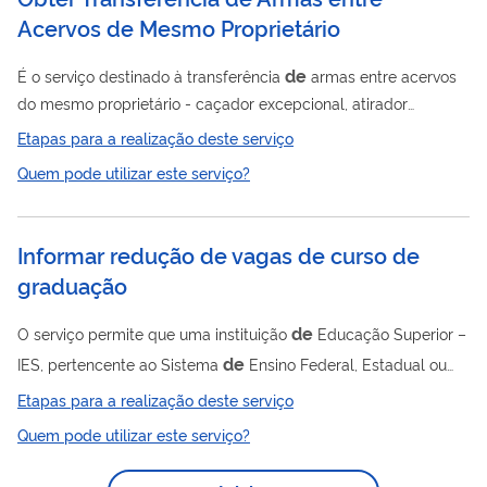
Acervos de Mesmo Proprietário
de
É o serviço destinado à transferência
armas entre acervos
do mesmo proprietário - caçador excepcional, atirador
desportivo e colecionador.
Etapas para a realização deste serviço
Quem pode utilizar este serviço?
Informar redução de vagas de curso de
graduação
de
O serviço permite que uma instituição
Educação Superior –
de
IES, pertencente ao Sistema
Ensino Federal, Estadual ou
de
Militar, informe as reduções
vagas ocorridas em seus
Etapas para a realização deste serviço
de
cursos
graduação em atividade, conforme regras indicadas
Quem pode utilizar este serviço?
de
De
do documento
orientações .
acordo com Portaria
de
Normativa 23/2017, Art. 45, Inciso X, a redução
vagas