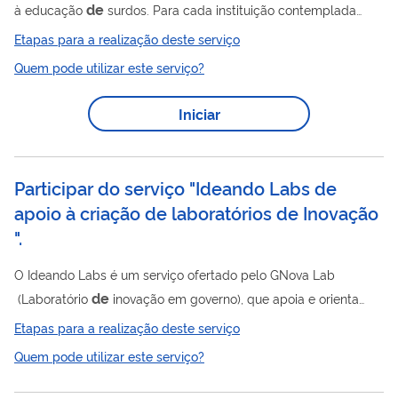
de
à educação
surdos. Para cada instituição contemplada
será concedido 02 (dois) temas, a serem selecionados dentre o
Etapas para a realização deste serviço
cardápio disponível no ano vigente, devidamente divulgado na
Quem pode utilizar este serviço?
de
fase
inscrições.
Iniciar
Participar do serviço "Ideando Labs de
apoio à criação de laboratórios de Inovação​
".
O Ideando Labs é um serviço ofertado pelo GNova Lab
de
(Laboratório
inovação em governo), que apoia e orienta
de
equipes
servidores públicos interessados em criar
Etapas para a realização deste serviço
de
de
laboratórios
inovação governamental. Por meio
até
Quem pode utilizar este serviço?
cinco oficinas colaborativas, as equipes são conduzidas por um
de
processo
ideação orientado por perguntas-chave,