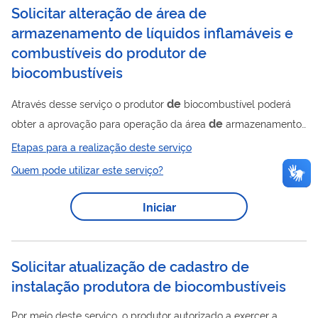
Solicitar alteração de área de
armazenamento de líquidos inflamáveis e
combustíveis do produtor de
biocombustíveis
de
Através desse serviço o produtor
biocombustível poderá
de
obter a aprovação para operação da área
armazenamento
de
de
líquidos inflamáveis e combustíveis
suas instalações
Etapas para a realização deste serviço
de
produtoras quando houver a ampliação ou redução
sua
Quem pode utilizar este serviço?
de
de
capacidade
armazenamento, ou quando houver a troca
de
de
produto armazenado
menor risco para um produto
Iniciar
maior risco. Mais informações estão disponíveis no endereço...
Solicitar atualização de cadastro de
instalação produtora de biocombustíveis
Por meio deste serviço, o produtor autorizado a exercer a