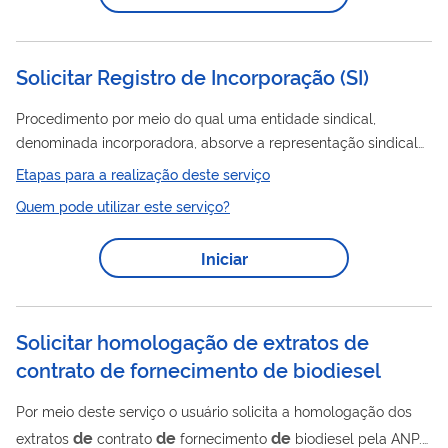
locomotivas. São vedadas a comercialização, a alienação, o
de
empréstimo, a permuta e qualquer tipo
vantagem com
terceiros pelo combustível armazenado na...
Solicitar Registro de Incorporação
(
SI
)
Procedimento por meio do qual uma entidade sindical,
denominada incorporadora, absorve a representação sindical
de
uma ou mais entidades sindicais, denominadas
Etapas para a realização deste serviço
incorporadoras, em comum acordo, tendo como consequência
Quem pode utilizar este serviço?
a extinção destes.
Iniciar
Solicitar homologação de extratos de
contrato de fornecimento de biodiesel
Por meio deste serviço o usuário solicita a homologação dos
de
de
de
extratos
contrato
fornecimento
biodiesel pela ANP.