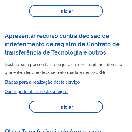
Iniciar
Apresentar recurso contra decisão de
indeferimento de registro de Contrato de
transferência de Tecnologia e outros
Destina-se à pessoa física ou jurídica, com legítimo interesse,
de
que entender que deva ser reformada a decisão
de
de
de
indeferimento do pedido
registro
contrato
Etapas para a realização deste serviço
de
de
de
fornecimento
tecnologia (Know-How),
serviços
Quem pode utilizar este serviço?
de
de
assistência técnica e científica,
fatura e
franquia, ou
de
de
averbação
licença compulsória para exploração
Iniciar
de
de
de
de
de
patente,
contrato
licença
exploração
direitos
de
de
de
propriedade industrial ou
cessão
direitos
propriedade industrial. O serviço consiste,...
Obter Transferência de Armas entre