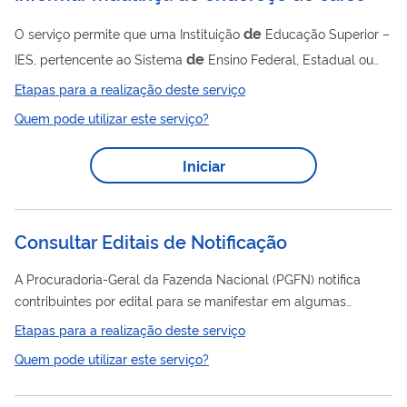
de
O serviço permite que uma Instituição
Educação Superior –
de
IES, pertencente ao Sistema
Ensino Federal, Estadual ou
de
de
Militar, informe a alteração
endereços
funcionamento
Etapas para a realização deste serviço
de
cursos presenciais, desde que no mesmo município. Para
Quem pode utilizar este serviço?
de
solicitar o serviço, deve ser utilizado o fluxo processual
de
de
“Informar Mudança
Endereço
Curso” do Sistema e-MEC,
Iniciar
disponibilizado conforme o Calendário Regulatório do ano
De
corrente.
acordo com Portaria Normativa 23/2017, Art. 45,
de
a mudança
...
Consultar Editais de Notificação
A Procuradoria-Geral da Fazenda Nacional (PGFN) notifica
contribuintes por edital para se manifestar em algumas
DE
situações. Por exemplo: EDITAIS
PROCEDIMENTO
Etapas para a realização deste serviço
DE
DE
ADMINISTRATIVO
RECONHECIMENTO
Quem pode utilizar este serviço?
RESPONSABILIDADE (PARR) A notificação ocorre quando a
de
de
PGFN identifica indícios
dissolução irregular
pessoas