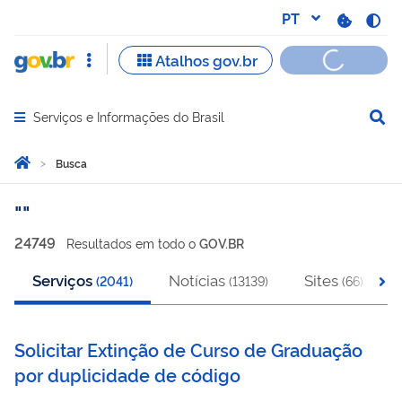
Serviços e Informações do Brasil
Abrir menu principal de navegação
Você está aqui:
Página Inicial
Busca
Busca
24749
Resultado
s
em
todo o
GOV.BR
Serviços
Notícias
Sites
(
2041
)
(
13139
)
(
66
)
Solicitar Extinção de Curso de Graduação
por duplicidade de código