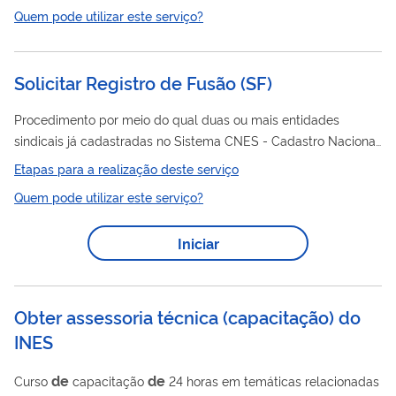
de
pelos coordenadores das ações
extensão. Os certificados
Quem pode utilizar este serviço?
são enviados automaticamente para os endereços eletrônicos
de
de
informados na planilha
solicitação
certificados .
Solicitar Registro de Fusão
(
SF
)
Procedimento por meio do qual duas ou mais entidades
sindicais já cadastradas no Sistema CNES - Cadastro Nacional
de
de
Entidades Sindicais se unem para a formação
um novo
Etapas para a realização deste serviço
ente sindical, com a extinção as entidades preexistentes.
Quem pode utilizar este serviço?
Iniciar
Obter assessoria técnica (capacitação) do
INES
de
de
Curso
capacitação
24 horas em temáticas relacionadas