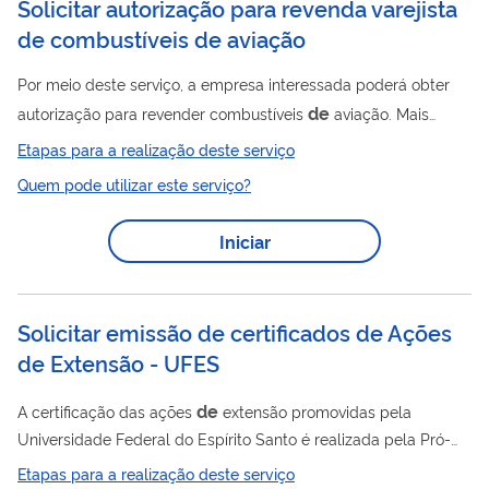
Solicitar autorização para revenda varejista
de combustíveis de aviação
Por meio deste serviço, a empresa interessada poderá obter
de
autorização para revender combustíveis
aviação. Mais
de
informações podem ser encontradas em Combustíveis
Etapas para a realização deste serviço
de
aviação - Agência Nacional
Petróleo e Biocombustíveis
Quem pode utilizar este serviço?
Para utilizar esse serviço você deve ter um cadastro como
usuário externo do SEI-ANP. Para mais informações acesse o
Iniciar
serviço " Solicitar cadastro como usuário externo no SEI-ANP ".
Solicitar emissão de certificados de Ações
de Extensão - UFES
de
A certificação das ações
extensão promovidas pela
Universidade Federal do Espírito Santo é realizada pela Pró-
de
reitoria
Extensão - ProEx, conforme solicitação realizada
Etapas para a realização deste serviço