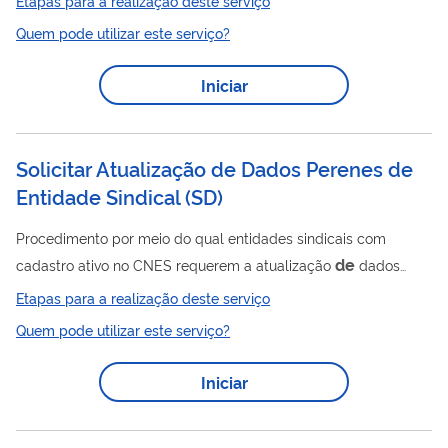
Etapas para a realização deste serviço
de
Suplementar (ANS), o setor
saúde suplementar. Com a
Quem pode utilizar este serviço?
autorização, a empresa poderá iniciar suas atividades como
de
de
operadora
plano
saúde, inclusive na modalidade
Iniciar
de
Administradora
Benefícios. Acesse aqui a Cartilha
de
“Autorização
Funcionamento” ou clique aqui para saber
mais sobre esse tema .
Solicitar Atualização de Dados Perenes de
Entidade Sindical
(
SD
)
Procedimento por meio do qual entidades sindicais com
de
cadastro ativo no CNES requerem a atualização
dados
referentes à localização (correio eletrônico, endereço,
Etapas para a realização deste serviço
endereço eletrônico e telefone), composição da diretoria e
Quem pode utilizar este serviço?
filiação, quando houver.
Iniciar