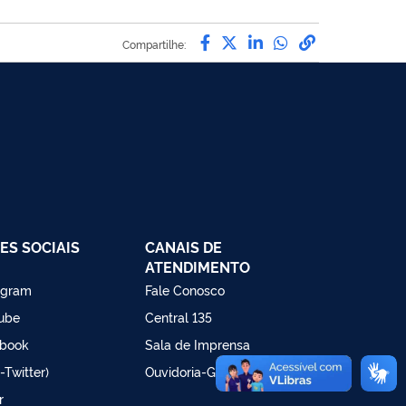
Compartilhe por Facebo
Compartilhe por Twit
Compartilhe por L
Compartilhe p
link para C
Compartilhe:
ES SOCIAIS
CANAIS DE
ATENDIMENTO
agram
Fale Conosco
ube
Central 135
book
Sala de Imprensa
-Twitter)
Ouvidoria-Geral
r