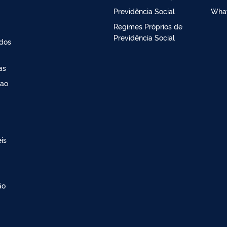
Previdência Social
Wha
Regimes Próprios de
Previdência Social
ados
as
 ao
is
ão