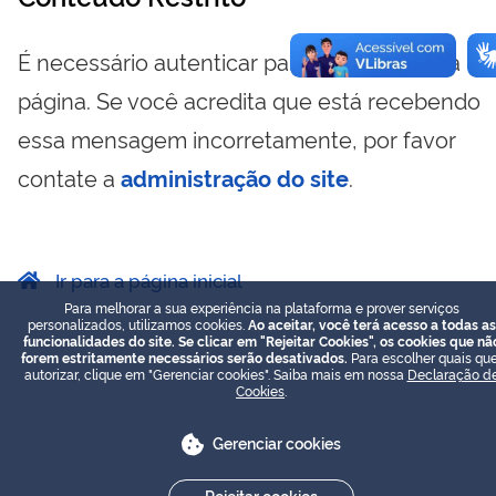
É necessário autenticar para visualizar essa
página. Se você acredita que está recebendo
essa mensagem incorretamente, por favor
contate a
administração do site
.
Ir para a página inicial
Para melhorar a sua experiência na plataforma e prover serviços
personalizados, utilizamos cookies.
Ao aceitar, você terá acesso a todas as
funcionalidades do site. Se clicar em "Rejeitar Cookies", os cookies que nã
forem estritamente necessários serão desativados.
Para escolher quais que
autorizar, clique em "Gerenciar cookies". Saiba mais em nossa
Declaração d
Cookies
.
Gerenciar cookies
Rejeitar cookies