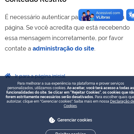
É necessário autenticar para visualizar essa
página. Se você acredita que está recebendo
essa mensagem incorretamente, por favor
contate a
administração do site
.
Ir para a página inicial
Para melhorar a sua experiência na plataforma e prover serviços
personalizados, utilizamos cookies.
Ao aceitar, você terá acesso a todas as
funcionalidades do site. Se clicar em "Rejeitar Cookies", os cookies que nã
forem estritamente necessários serão desativados.
Para escolher quais que
autorizar, clique em "Gerenciar cookies". Saiba mais em nossa
Declaração d
Cookies
.
Gerenciar cookies
Rejeitar cookies