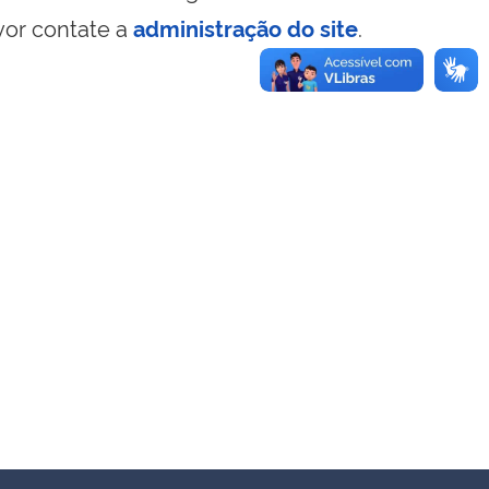
vor contate a
administração do site
.