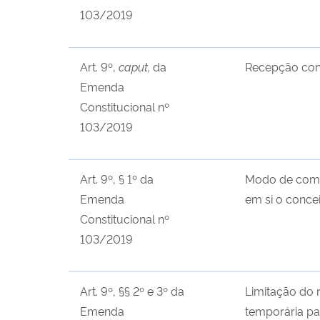
103/2019
Art. 9º,
caput,
da
Recepção con
Emenda
Constitucional nº
103/2019
Art. 9º, § 1º da
Modo de compr
Emenda
em si o concei
Constitucional nº
103/2019
Art. 9º, §§ 2º e 3º da
Limitação do 
Emenda
temporária pa