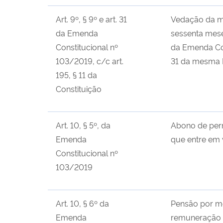
Art. 9º, § 9º e art. 31
Vedação da mo
da Emenda
sessenta mese
Constitucional nº
da Emenda Con
103/2019, c/c art.
31 da mesma
195, § 11 da
Constituição
Art. 10, § 5º, da
Abono de perma
Emenda
que entre em v
Constitucional nº
103/2019
Art. 10, § 6º da
Pensão por mor
Emenda
remuneração d