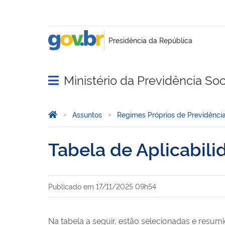
Ministério da Previdência Soc
Abrir menu principal de navegação
Você está aqui:
Página Inicial
Assuntos
Regimes Próprios de Previdência
Tabela de Aplicabil
Publicado em
17/11/2025 09h54
Na tabela a seguir, estão selecionadas e resumi