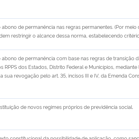
abono de permanência nas regras permanentes. (Por meio de l
dem restringir o alcance dessa norma, estabelecendo critér
 abono de permanência com base nas regras de transição d
os RPPS dos Estados, Distrito Federal e Municípios, mediante 
a sua revogação pelo art. 35, incisos III e IV, da Emenda Con
stituição de novos regimes próprios de previdência social.
exto constitucional da possibilidade de aplicação, como san