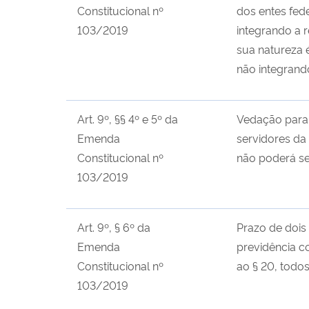
Constitucional nº
dos entes fed
103/2019
integrando a 
sua natureza é
não integrand
Art. 9º, §§ 4º e 5º da
Vedação para o
Emenda
servidores da 
Constitucional nº
não poderá ser
103/2019
Art. 9º, § 6º da
Prazo de dois
Emenda
previdência c
Constitucional nº
ao § 20, todos
103/2019