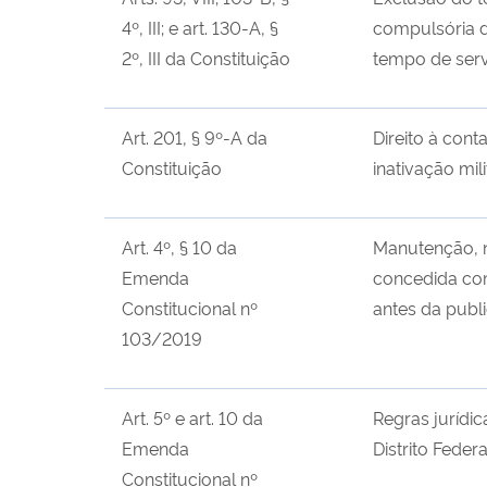
4º, III; e art. 130-A, §
compulsória d
2º, III da Constituição
tempo de serv
Art. 201, § 9º-A da
Direito à con
Constituição
inativação mil
Art. 4º, § 10 da
Manutenção, n
Emenda
concedida com
Constitucional nº
antes da publ
103/2019
Art. 5º e art. 10 da
Regras jurídic
Emenda
Distrito Federa
Constitucional nº