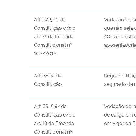
Art. 37, § 15 da
Vedação de co
Constituição c/c o
que não seja 
art. 7º da Emenda
40 da Constit
Constitucional nº
aposentadoria
103/2019
Art. 38, V, da
Regra de filia
Constituição
segurado de r
Art. 39, § 9º da
Vedação de in
Constituição c/c o
de cargo em c
art. 13 da Emenda
em vigor da E
Constitucional nº