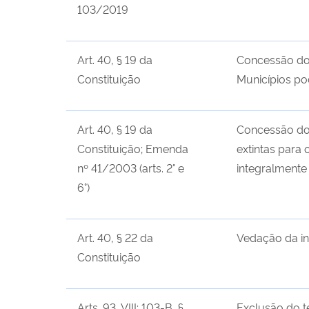
103/2019
Art. 40, § 19 da
Concessão do 
Constituição
Municípios po
Art. 40, § 19 da
Concessão do
Constituição; Emenda
extintas para 
nº 41/2003 (arts. 2° e
integralmente 
6°)
Art. 40, § 22 da
Vedação da in
Constituição
Arts. 93, VIII; 103-B, §
Exclusão do t