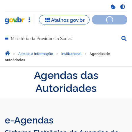
Ministério da Previdência Social
Abrir menu principal de navegação
Você está aqui:
Página Inicial
Acesso à Informação
Institucional
Agendas de
Autoridades
Agendas das
Autoridades
e-Agendas