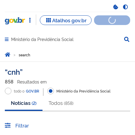
Ministério da Previdência Social
Abrir menu principal de navegação
Você está aqui:
Home
search
search
cnh
858
Resultado
s
em
todo o
GOV.BR
Ministério da Previdência Social
Notícias
Todos
(
2
)
(
858
)
Filtrar