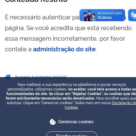
É necessário autenticar para visualizar essa
página. Se você acredita que está recebendo
essa mensagem incorretamente, por favor
contate a
administração do site
.
Ir para a página inicial
Para melhorar a sua experiência na plataforma e prover serviços
personalizados, utilizamos cookies.
Ao aceitar, você terá acesso a todas as
funcionalidades do site. Se clicar em "Rejeitar Cookies", os cookies que nã
forem estritamente necessários serão desativados.
Para escolher quais que
autorizar, clique em "Gerenciar cookies". Saiba mais em nossa
Declaração d
Cookies
.
Gerenciar cookies
Rejeitar cookies