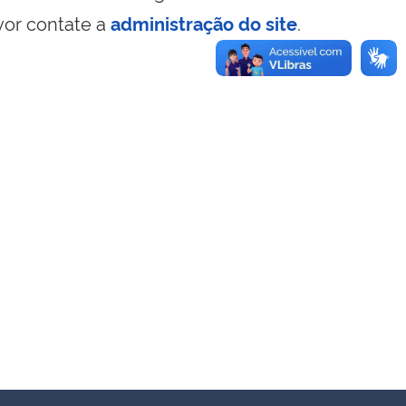
vor contate a
administração do site
.