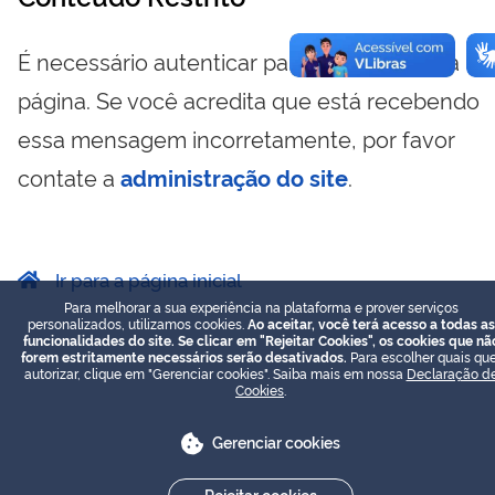
É necessário autenticar para visualizar essa
página. Se você acredita que está recebendo
essa mensagem incorretamente, por favor
contate a
administração do site
.
Ir para a página inicial
Para melhorar a sua experiência na plataforma e prover serviços
personalizados, utilizamos cookies.
Ao aceitar, você terá acesso a todas as
funcionalidades do site. Se clicar em "Rejeitar Cookies", os cookies que nã
forem estritamente necessários serão desativados.
Para escolher quais que
autorizar, clique em "Gerenciar cookies". Saiba mais em nossa
Declaração d
Cookies
.
Gerenciar cookies
Rejeitar cookies