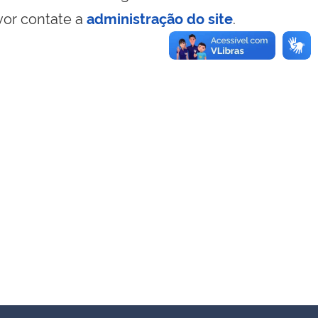
vor contate a
administração do site
.