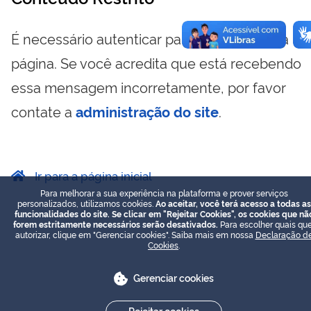
É necessário autenticar para visualizar essa
página. Se você acredita que está recebendo
essa mensagem incorretamente, por favor
contate a
administração do site
.
Ir para a página inicial
Para melhorar a sua experiência na plataforma e prover serviços
personalizados, utilizamos cookies.
Ao aceitar, você terá acesso a todas as
funcionalidades do site. Se clicar em "Rejeitar Cookies", os cookies que nã
forem estritamente necessários serão desativados.
Para escolher quais que
autorizar, clique em "Gerenciar cookies". Saiba mais em nossa
Declaração d
Cookies
.
Gerenciar cookies
Rejeitar cookies