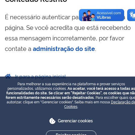
É necessário autenticar para visualizar essa
página. Se você acredita que está recebendo
essa mensagem incorretamente, por favor
contate a
administração do site
.
Ir para a página inicial
Para melhorar a sua experiência na plataforma e prover serviços
personalizados, utilizamos cookies.
Ao aceitar, você terá acesso a todas as
funcionalidades do site. Se clicar em "Rejeitar Cookies", os cookies que nã
forem estritamente necessários serão desativados.
Para escolher quais que
autorizar, clique em "Gerenciar cookies". Saiba mais em nossa
Declaração d
Cookies
.
Gerenciar cookies
Rejeitar cookies