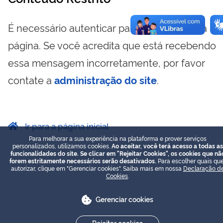
É necessário autenticar para visualizar essa
página. Se você acredita que está recebendo
essa mensagem incorretamente, por favor
contate a
administração do site
.
Ir para a página inicial
Para melhorar a sua experiência na plataforma e prover serviços
personalizados, utilizamos cookies.
Ao aceitar, você terá acesso a todas as
funcionalidades do site. Se clicar em "Rejeitar Cookies", os cookies que nã
forem estritamente necessários serão desativados.
Para escolher quais que
autorizar, clique em "Gerenciar cookies". Saiba mais em nossa
Declaração d
Cookies
.
Gerenciar cookies
Rejeitar cookies